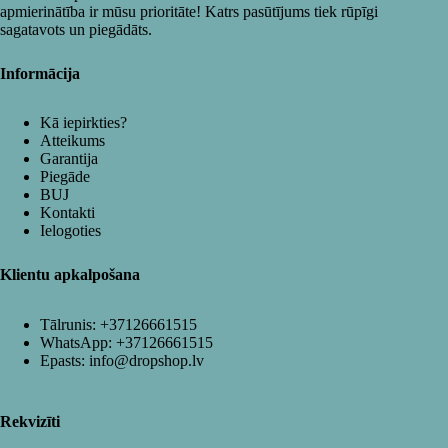
apmierinātība ir mūsu prioritāte! Katrs pasūtījums tiek rūpīgi
sagatavots un piegādāts.
Informācija
Kā iepirkties?
Atteikums
Garantija
Piegāde
BUJ
Kontakti
Ielogoties
Klientu apkalpošana
Tālrunis:
+37126661515
WhatsApp:
+37126661515
Epasts:
info@dropshop.lv
Rekvizīti