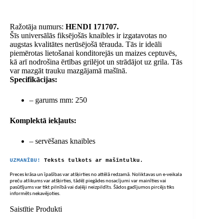
Ražotāja numurs:
HENDI 171707.
Šīs universālās fiksējošās knaibles ir izgatavotas no
augstas kvalitātes nerūsējošā tērauda. Tās ir ideāli
piemērotas lietošanai konditorejās un maizes ceptuvēs,
kā arī nodrošina ērtības grilējot un strādājot uz grila. Tās
var mazgāt trauku mazgājamā mašīnā.
Specifikācijas:
– garums mm: 250
Komplektā iekļauts:
– servēšanas knaibles
UZMANĪBU!
Teksts tulkots ar mašīntulku.
Preces krāsa un īpašības var atšķirties no attēlā redzamā. Noliktavas un e-veikala
preču atlikums var atšķirties, tādēļ piegādes nosacījumi var mainīties vai
pasūtījums var tikt pilnībā vai daļēji neizpildīts. Šādos gadījumos pircējs tiks
informēts nekavējoties.
Saistītie Produkti