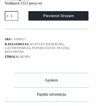
Noliktavā 5513 prece/-es
Pārtikas
Pievienot Grozam
un
gatavošanas
knaibles
ar
fiksatoru,
garums
SKU:
1000827
250
KATEGORIJAS:
BUFETES PIEDERUMI
,
mm
GASTRONOMIJA
,
PASNIEGŠANAS TRAUKI
,
-
RESTORĀNS
Hendi
ZĪMOLS:
HENDI
171707
daudzums
Apraksts
Papildu informācija