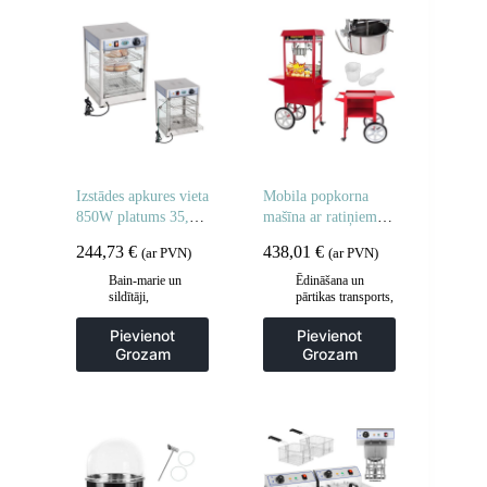
Izstādes apkures vieta
Mobila popkorna
850W platums 35,5
mašīna ar ratiņiem uz
cm
riteņiem
244,73
€
438,01
€
(ar PVN)
(ar PVN)
Bain-marie un
Ēdināšana un
sildītāji
,
pārtikas transports
,
Gastronomija
,
Gastronomija
,
Vitrīnu skapji un
Popkorna mašīnas
Pievienot
Pievienot
apsildes skapji
Grozam
Grozam