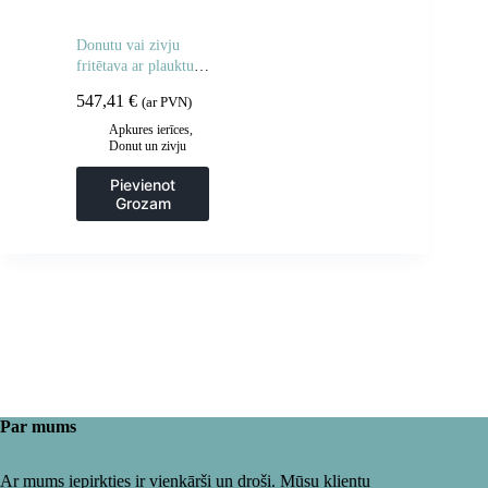
Donutu vai zivju
fritētava ar plauktu,
divi grozi 24L
547,41
€
(ar PVN)
Apkures ierīces
,
Donut un zivju
fritieri
,
Frites un
cepšanas iekārtas
,
Pievienot
Gastronomija
,
Grozam
Virtuve
Par mums
Ar mums iepirkties ir vienkārši un droši. Mūsu klientu