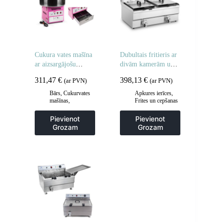
Cukura vates mašīna
Dubultais fritieris ar
ar aizsargājošu
divām kamerām un
pārsegu 52 cm
krāniem 400V –
311,47
€
398,13
€
(ar PVN)
(ar PVN)
2x10L
Bārs
,
Cukurvates
Apkures ierīces
,
mašīnas
,
Frites un cepšanas
Gastronomija
iekārtas
,
Gastronomija
,
Pievienot
Pievienot
Regulējamas
Grozam
Grozam
cepšanas iekārtas
,
Virtuve