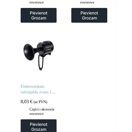
rowerowe
rowerowe
melns
atslēgas
Pievienot
Pievienot
Grozam
Grozam
Elektroniskais
velosipēda zvans 120
dB – melns
8,03
€
(ar PVN)
Części i akcesoria
rowerowe
Pievienot
Grozam