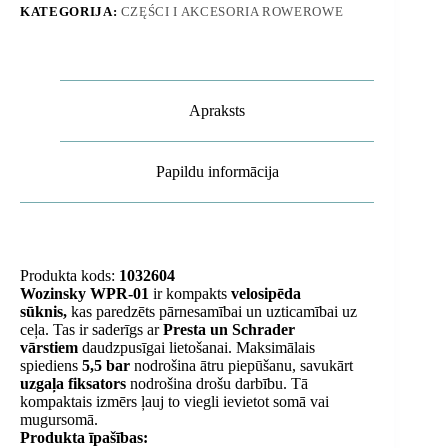
KATEGORIJA:
CZĘŚCI I AKCESORIA ROWEROWE
-
melns
daudzums
Apraksts
Papildu informācija
Produkta kods:
1032604
Wozinsky WPR-01
ir kompakts
velosipēda
sūknis,
kas paredzēts pārnesamībai un uzticamībai uz
ceļa. Tas ir saderīgs ar
Presta un Schrader
vārstiem
daudzpusīgai lietošanai. Maksimālais
spiediens
5,5 bar
nodrošina ātru piepūšanu, savukārt
uzgaļa fiksators
nodrošina drošu darbību. Tā
kompaktais izmērs ļauj to viegli ievietot somā vai
mugursomā.
Produkta īpašības: