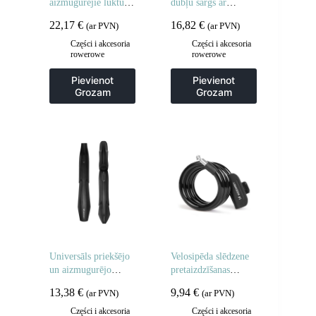
aizmugurējie lukturi,
dubļu sargs ar
viedie lukturi, melni,
regulēšanu – melns
22,17
€
16,82
€
(ar PVN)
(ar PVN)
2 gab.
Części i akcesoria
Części i akcesoria
rowerowe
rowerowe
Pievienot
Pievienot
Grozam
Grozam
Universāls priekšējo
Velosipēda slēdzene
un aizmugurējo
pretaizdzīšanas
dubļu sargu
aizsardzībai
13,38
€
9,94
€
(ar PVN)
(ar PVN)
komplekts 24-28
velosipēdiem un
collu riteņiem –
motocikliem, 2
Części i akcesoria
Części i akcesoria