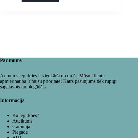
Par mums
Ar mums iepirkties ir vienkārši un droši. Mūsu klientu
apmierinātība ir mūsu prioritāte! Katrs pasūtījums tiek rūpīgi
sagatavots un piegādāts.
Informācija
Kā iepirkties?
Atteikums
Garantija
Piegāde
BUJ