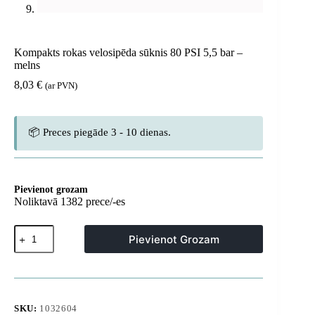
Kompakts rokas velosipēda sūknis 80 PSI 5,5 bar –
melns
8,03
€
(ar PVN)
📦 Preces piegāde 3 - 10 dienas.
Pievienot grozam
Noliktavā 1382 prece/-es
Kompakts
Pievienot Grozam
rokas
velosipēda
sūknis
80
PSI
5,5
SKU:
1032604
bar