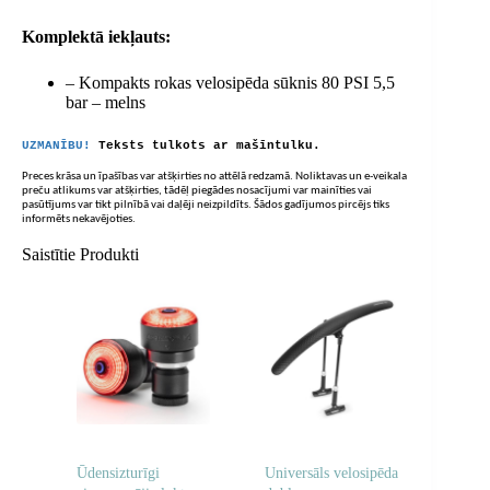
Komplektā iekļauts:
– Kompakts rokas velosipēda sūknis 80 PSI 5,5
bar – melns
UZMANĪBU!
Teksts tulkots ar mašīntulku.
Preces krāsa un īpašības var atšķirties no attēlā redzamā. Noliktavas un e-veikala
preču atlikums var atšķirties, tādēļ piegādes nosacījumi var mainīties vai
pasūtījums var tikt pilnībā vai daļēji neizpildīts. Šādos gadījumos pircējs tiks
informēts nekavējoties.
Saistītie Produkti
Ūdensizturīgi
Universāls velosipēda