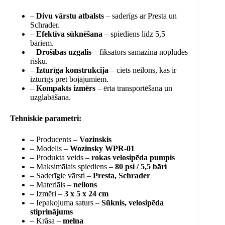
–
Divu vārstu atbalsts
– saderīgs ar Presta un
Schrader.
–
Efektīva sūknēšana
– spiediens līdz 5,5
bāriem.
–
Drošības uzgalis
– fiksators samazina noplūdes
risku.
–
Izturīga konstrukcija
– ciets neilons, kas ir
izturīgs pret bojājumiem.
–
Kompakts izmērs
– ērta transportēšana un
uzglabāšana.
Tehniskie parametri:
– Producents –
Vozinskis
– Modelis –
Wozinsky WPR-01
– Produkta veids –
rokas velosipēda pumpis
– Maksimālais spiediens –
80 psi / 5,5 bāri
– Saderīgie vārsti –
Presta, Schrader
– Materiāls –
neilons
– Izmēri –
3 x 5 x 24 cm
– Iepakojuma saturs –
Sūknis, velosipēda
stiprinājums
– Krāsa –
melna