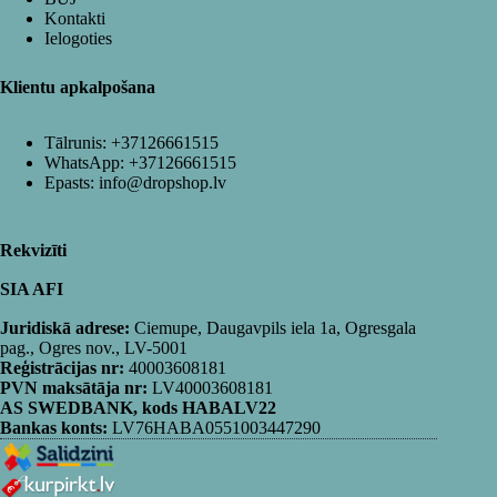
Kontakti
Ielogoties
Klientu apkalpošana
Tālrunis:
+37126661515
WhatsApp:
+37126661515
Epasts:
info@dropshop.lv
Rekvizīti
SIA AFI
Juridiskā adrese:
Ciemupe, Daugavpils iela 1a, Ogresgala
pag., Ogres nov., LV-5001
Reģistrācijas nr:
40003608181
PVN maksātāja nr:
LV40003608181
AS SWEDBANK, kods HABALV22
Bankas konts:
LV76HABA0551003447290