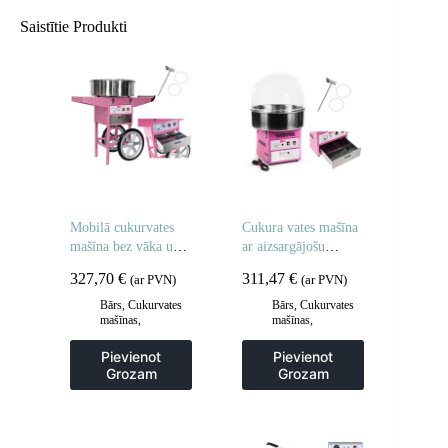
Saistītie Produkti
Mobilā cukurvates
Cukura vates mašīna
mašīna bez vāka uz
ar aizsargājošu
riteņiem
pārsegu 52 cm
327,70
€
311,47
€
(ar PVN)
(ar PVN)
Bārs
,
Cukurvates
Bārs
,
Cukurvates
mašīnas
,
mašīnas
,
Gastronomija
Gastronomija
Pievienot
Pievienot
Grozam
Grozam