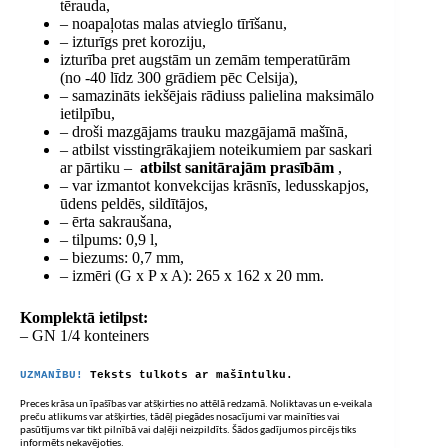
tērauda,
– noapaļotas malas atvieglo tīrīšanu,
– izturīgs pret koroziju,
izturība pret augstām un zemām temperatūrām
(no -40 līdz 300 grādiem pēc Celsija),
– samazināts iekšējais rādiuss palielina maksimālo
ietilpību,
– droši mazgājams trauku mazgājamā mašīnā,
– atbilst visstingrākajiem noteikumiem par saskari
ar pārtiku –
atbilst sanitārajām prasībām
,
– var izmantot konvekcijas krāsnīs, ledusskapjos,
ūdens peldēs, sildītājos,
– ērta sakraušana,
– tilpums: 0,9 l,
– biezums: 0,7 mm,
– izmēri (G x P x A): 265 x 162 x 20 mm.
Komplektā ietilpst:
– GN 1/4 konteiners
UZMANĪBU!
Teksts tulkots ar mašīntulku.
Preces krāsa un īpašības var atšķirties no attēlā redzamā. Noliktavas un e-veikala
preču atlikums var atšķirties, tādēļ piegādes nosacījumi var mainīties vai
pasūtījums var tikt pilnībā vai daļēji neizpildīts. Šādos gadījumos pircējs tiks
informēts nekavējoties.