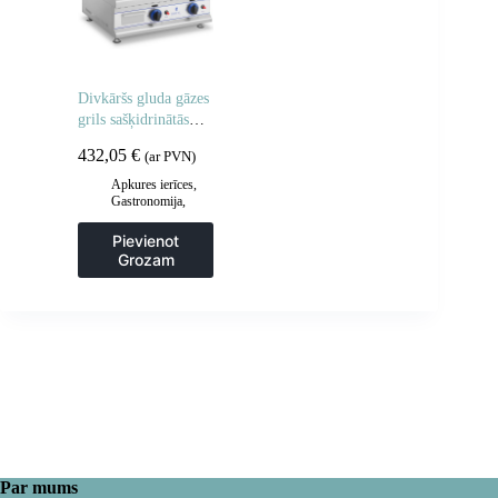
Divkāršs gluda gāzes
grils sašķidrinātās
naftas gāzes /
432,05
€
(ar PVN)
propāna-butāna 2 x
3000 30 mbarā
Apkures ierīces
,
Gastronomija
,
Grila restes un
sildīšanas
Pievienot
plāksnes
,
Grila
Grozam
šķīvji
,
Virtuve
Par mums