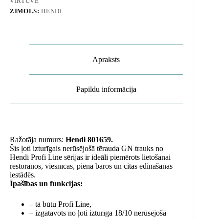
VIRTUVE
ZĪMOLS:
HENDI
Apraksts
Papildu informācija
Ražotāja numurs:
Hendi 801659.
Šis ļoti izturīgais nerūsējošā tērauda GN trauks no
Hendi Profi Line sērijas ir ideāli piemērots lietošanai
restorānos, viesnīcās, piena bāros un citās ēdināšanas
iestādēs.
Īpašības un funkcijas:
– tā būtu Profi Line,
– izgatavots no ļoti izturīga 18/10 nerūsējošā