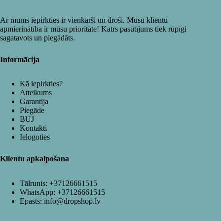
Ar mums iepirkties ir vienkārši un droši. Mūsu klientu
apmierinātība ir mūsu prioritāte! Katrs pasūtījums tiek rūpīgi
sagatavots un piegādāts.
Informācija
Kā iepirkties?
Atteikums
Garantija
Piegāde
BUJ
Kontakti
Ielogoties
Klientu apkalpošana
Tālrunis:
+37126661515
WhatsApp:
+37126661515
Epasts:
info@dropshop.lv