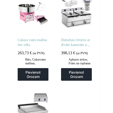
Cukura vates mašīna
Dubultais fritieris ar
bez vāka
divām kamerām un
krāniem 400V –
263,73
€
398,13
€
(ar PVN)
(ar PVN)
2x10L
Bārs
,
Cukurvates
Apkures ierīces
,
mašīnas
,
Frites un cepšanas
Gastronomija
iekārtas
,
Gastronomija
,
Pievienot
Pievienot
Regulējamas
Grozam
Grozam
cepšanas iekārtas
,
Virtuve