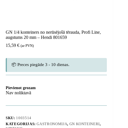
GN 1/4 konteiners no nerūsējošā tērauda, ​​Profi Line,
augstums 20 mm – Hendi 801659
15,59
€
(ar PVN)
📦 Preces piegāde 3 - 10 dienas.
Pievienot grozam
Nav noliktavā
SKU:
1003514
KATEGORIJAS:
GASTRONOMIJA
,
GN KONTEINERI
,