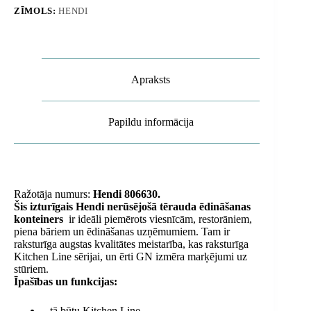
-
ZĪMOLS:
HENDI
Hendi
806630
daudzums
Apraksts
Papildu informācija
Ražotāja numurs:
Hendi 806630.
Šis izturīgais Hendi nerūsējošā tērauda ēdināšanas
konteiners
ir ideāli piemērots viesnīcām, restorāniem,
piena bāriem un ēdināšanas uzņēmumiem. Tam ir
raksturīga augstas kvalitātes meistarība, kas raksturīga
Kitchen Line sērijai, un ērti GN izmēra marķējumi uz
stūriem.
Īpašības un funkcijas:
– tā būtu Kitchen Line,