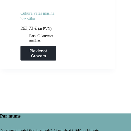
Cukura vates mašīna
bez vāka
263,73
€
(ar PVN)
Bārs
,
Cukurvates
mašīnas
,
Gastronomija
Pievienot
Grozam
Par mums
Ar mums iepirkties ir vienkārši un droši. Mūsu klientu