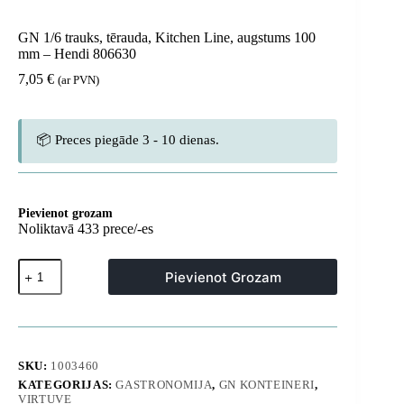
GN 1/6 trauks, tērauda, ​​Kitchen Line, augstums 100
mm – Hendi 806630
7,05
€
(ar PVN)
📦 Preces piegāde 3 - 10 dienas.
Pievienot grozam
Noliktavā 433 prece/-es
GN
Pievienot Grozam
1/6
trauks,
tērauda,
Kitchen
Line,
SKU:
1003460
augstums
KATEGORIJAS:
GASTRONOMIJA
,
GN KONTEINERI
,
100
VIRTUVE
mm