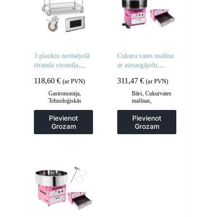
3 plauktu nerūsējošā
Cukura vates mašīna
tērauda viesmīļa
ar aizsargājošu
ratiņi
pārsegu 52 cm
118,60
€
311,47
€
(ar PVN)
(ar PVN)
Gastronomija
,
Bārs
,
Cukurvates
Tehnoloģiskās
mašīnas
,
mēbeles
,
Viesmīlis
Gastronomija
un transporta ratiņi
,
Pievienot
Pievienot
Virtuve
Grozam
Grozam