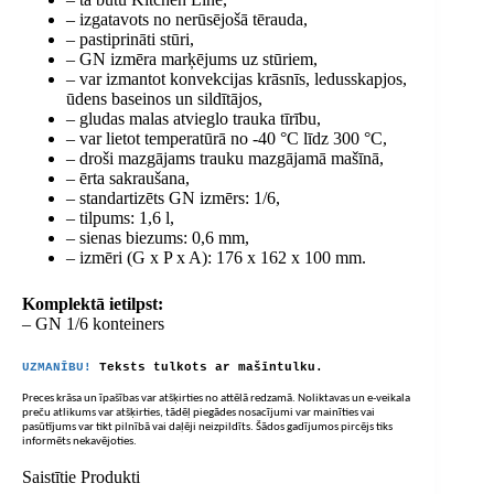
– izgatavots no nerūsējošā tērauda,
– pastiprināti stūri,
– GN izmēra marķējums uz stūriem,
– var izmantot konvekcijas krāsnīs, ledusskapjos,
ūdens baseinos un sildītājos,
– gludas malas atvieglo trauka tīrību,
– var lietot temperatūrā no -40 °C līdz 300 °C,
– droši mazgājams trauku mazgājamā mašīnā,
– ērta sakraušana,
– standartizēts GN izmērs: 1/6,
– tilpums: 1,6 l,
– sienas biezums: 0,6 mm,
– izmēri (G x P x A): 176 x 162 x 100 mm.
Komplektā ietilpst:
– GN 1/6 konteiners
UZMANĪBU!
Teksts tulkots ar mašīntulku.
Preces krāsa un īpašības var atšķirties no attēlā redzamā. Noliktavas un e-veikala
preču atlikums var atšķirties, tādēļ piegādes nosacījumi var mainīties vai
pasūtījums var tikt pilnībā vai daļēji neizpildīts. Šādos gadījumos pircējs tiks
informēts nekavējoties.
Saistītie Produkti