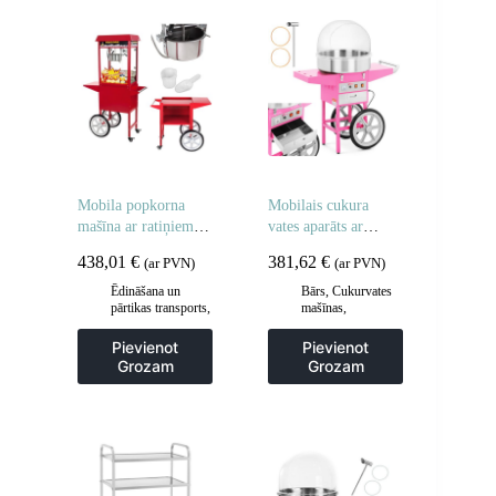
Mobila popkorna
Mobilais cukura
mašīna ar ratiņiem uz
vates aparāts ar
riteņiem
ratiņiem
438,01
€
381,62
€
(ar PVN)
(ar PVN)
Ēdināšana un
Bārs
,
Cukurvates
pārtikas transports
,
mašīnas
,
Gastronomija
,
Gastronomija
Popkorna mašīnas
Pievienot
Pievienot
Grozam
Grozam