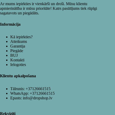
Ar mums iepirkties ir vienkārši un droši. Mūsu klientu
apmierinātība ir mūsu prioritāte! Katrs pasūtījums tiek rūpīgi
sagatavots un piegādāts.
Informācija
Kā iepirkties?
Atteikums
Garantija
Piegāde
BUJ
Kontakti
Ielogoties
Klientu apkalpošana
Tālrunis:
+37126661515
WhatsApp:
+37126661515
Epasts:
info@dropshop.lv
Rekvizīti