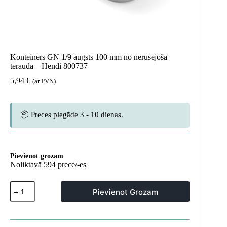
Konteiners GN 1/9 augsts 100 mm no nerūsējošā
tērauda – Hendi 800737
5,94
€
(ar PVN)
📦 Preces piegāde 3 - 10 dienas.
Pievienot grozam
Noliktavā 594 prece/-es
Konteiners
Pievienot Grozam
GN
1/9
augsts
100