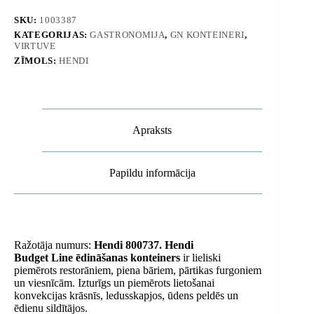
mm
no
SKU:
1003387
nerūsējošā
KATEGORIJAS:
GASTRONOMIJA
,
GN KONTEINERI
,
tērauda
VIRTUVE
-
Hendi
ZĪMOLS:
HENDI
800737
daudzums
Apraksts
Papildu informācija
Ražotāja numurs:
Hendi 800737. Hendi
Budget Line ēdināšanas konteiners
ir lieliski
piemērots restorāniem, piena bāriem, pārtikas furgoniem
un viesnīcām. Izturīgs un piemērots lietošanai
konvekcijas krāsnīs, ledusskapjos, ūdens peldēs un
ēdienu sildītājos.