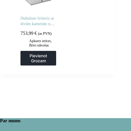
Dubultais fritieris ar
divām kamerām un
skapi 400V – 2x10L
753,99
€
(ar PVN)
Apkures ierīces
,
Brīvi stāvošas
cepšanas iekārtas
,
Frites un cepšanas
Pievienot
iekārtas
,
Grozam
Gastronomija
,
Virtuve
Par mums