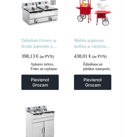
Dubultais fritieris ar
Mobila popkorna
divām kamerām un
mašīna ar ratiņiem uz
krāniem 400V –
riteņiem
398,13
€
438,01
€
(ar PVN)
(ar PVN)
2x10L
Apkures ierīces
,
Ēdināšana un
Frites un cepšanas
pārtikas transports
,
iekārtas
,
Gastronomija
,
Gastronomija
,
Popkorna mašīnas
Pievienot
Pievienot
Regulējamas
Grozam
Grozam
cepšanas iekārtas
,
Virtuve