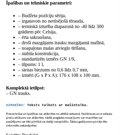
Īpašības un tehniskie parametri:
– Budžeta pozīciju sērija,
– izgatavots no nerūsējošā tērauda,
– termiskā izturība diapazonā no -40 līdz 300
grādiem pēc Celsija,
– ērta sakraušana,
– droši mazgājams trauku mazgājamā mašīnā,
– noapaļotas malas atvieglo tīrīšanu,
– stabila konstrukcija,
– standartizēts izmērs GN 1/9,
– tilpums: 1 l,
– sienas biezums no 0,6 līdz 0,7 mm,
– izmēri (G x P x A): 176 x 108 x 100 mm.
Komplektā ietilpst:
– GN trauks.
UZMANĪBU!
Teksts tulkots ar mašīntulku.
Preces krāsa un īpašības var atšķirties no attēlā redzamā. Noliktavas un e-veikala
preču atlikums var atšķirties, tādēļ piegādes nosacījumi var mainīties vai
pasūtījums var tikt pilnībā vai daļēji neizpildīts. Šādos gadījumos pircējs tiks
informēts nekavējoties.