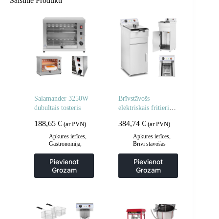
Saistītie Produkti
Salamander 3250W
Brīvstāvošs
dubultais tosteris
elektriskais fritieris
uz skapja 400V 10L
188,65
€
384,74
€
(ar PVN)
(ar PVN)
Apkures ierīces
,
Apkures ierīces
,
Gastronomija
,
Brīvi stāvošas
Tosteri tosteri
,
cepšanas iekārtas
,
Virtuve
Frites un cepšanas
Pievienot
Pievienot
iekārtas
,
Grozam
Grozam
Gastronomija
,
Virtuve