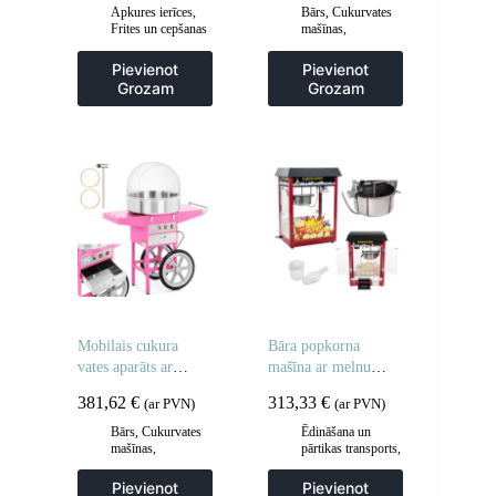
Apkures ierīces
,
Bārs
,
Cukurvates
Frites un cepšanas
mašīnas
,
iekārtas
,
Gastronomija
Gastronomija
,
Pievienot
Pievienot
Regulējamas
Grozam
Grozam
cepšanas iekārtas
,
Virtuve
Mobilais cukura
Bāra popkorna
vates aparāts ar
mašīna ar melnu
ratiņiem
jumtu
381,62
€
313,33
€
(ar PVN)
(ar PVN)
Bārs
,
Cukurvates
Ēdināšana un
mašīnas
,
pārtikas transports
,
Gastronomija
Gastronomija
,
Popkorna mašīnas
Pievienot
Pievienot