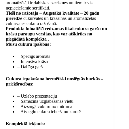
aromatizētāji ir dabiskas izcelsmes un tiem ir visi
nepieciešamie sertifikāti.
Tieši no ražotāja – Augstākā kvalitāte – 20 gadu
pieredze
cukurvates un krāsainās un aromatizētās
cukurvates cukura ražošanā.
Produkta fotoattēlā redzamas tikai cukura garšu un
krāsu paraugu versijas, kas var atšķirties no
piegādātā komplekta
.
Mūsu cukura īpašības
:
– Spēcīgs aromāts
– Intensīva krāsa
– Dabīga garša
Cukura iepakošana hermētiski noslēgtās burkās –
priekšrocības:
– Uzlabo prezentāciju
– Samazina uzglabāšanas vietu
– Aizsargā cukuru no mitruma
– Atvieglo cukura ieberšanu karotē
Komplektā iekļauts: