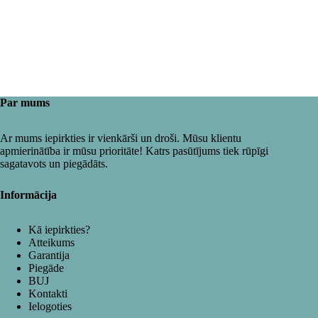
Par mums
Ar mums iepirkties ir vienkārši un droši. Mūsu klientu
apmierinātība ir mūsu prioritāte! Katrs pasūtījums tiek rūpīgi
sagatavots un piegādāts.
Informācija
Kā iepirkties?
Atteikums
Garantija
Piegāde
BUJ
Kontakti
Ielogoties