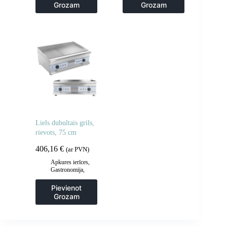
Grozam
Grozam
Liels dubultais grils,
rievots, 75 cm
406,16
€
(ar PVN)
Apkures ierīces
,
Gastronomija
,
Grila restes un
sildīšanas
Pievienot
plāksnes
,
Grila
Grozam
šķīvji
,
Virtuve