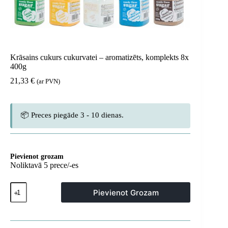
Krāsains cukurs cukurvatei – aromatizēts, komplekts 8x
400g
21,33
€
(ar PVN)
📦 Preces piegāde 3 - 10 dienas.
Pievienot grozam
Noliktavā 5 prece/-es
Krāsains
Pievienot Grozam
cukurs
cukurvatei
–
aromatizēts,