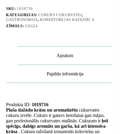
komplekts
8x
SKU:
1019716
400g
KATEGORIJAS:
CUKURS CUKURVATEI
,
daudzums
GASTRONOMIJA
,
KONDITOREJAS KAFEJNĪCA
ZĪMOLS:
GSG24
Apraksts
Papildu informācija
Produkta ID:
1019716
Plaša dažādu krāsu un aromatizētu
cukurvates
cukuru izvēle. Cukurs ir gatavs lietošanai gan mājas,
gan profesionālās cukurvates mašīnās. Cukuram ir
ļoti
spēcīgs, dabīgs aromāts un garša, kā arī intensīva
krāsa
. Cukura ražošanā izmantotās krāsvielas un