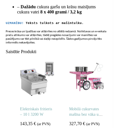
–
Dažādu
cukura garšu un krāsu maisījums
cukura vatei
8 x 400 grami / 3,2 kg
UZMANĪBU!
Teksts tulkots ar mašīntulku.
Preces krāsa un īpašības var atšķirties no attēlā redzamā. Noliktavas un e-veikala
preču atlikums var atšķirties, tādēļ piegādes nosacījumi var mainīties vai
pasūtījums var tikt pilnībā vai daļēji neizpildīts. Šādos gadījumos pircējs tiks
informēts nekavējoties.
Saistītie Produkti
Elektriskais fritieris
Mobilā cukurvates
– 10 l 3200 W
mašīna bez vāka uz
riteņiem
143,35
€
327,70
€
(ar PVN)
(ar PVN)