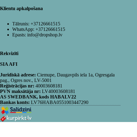
Klientu apkalpošana
Tālrunis:
+37126661515
WhatsApp:
+37126661515
Epasts:
info@dropshop.lv
Rekvizīti
SIA AFI
Juridiskā adrese:
Ciemupe, Daugavpils iela 1a, Ogresgala
pag., Ogres nov., LV-5001
Reģistrācijas nr:
40003608181
PVN maksātāja nr:
LV40003608181
AS SWEDBANK, kods HABALV22
Bankas konts:
LV76HABA0551003447290