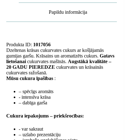
Papildu informācija
Produkta ID:
1017056
Dzeltenas krāsas cukurvates cukurs ar košļājamās
gumijas garšu. Krāsains un aromatizēts cukurs.
Gatavs
lietošanai
cukurvates mašīnās.
Augstākā kvalitāte –
20 GADU PIEREDZE
cukurvates un krāsainās
cukurvates ražošanā.
Mūsu cukura īpašības
:
– spēcīgs aromāts
- intensīva krāsa
– dabīga garša
Cukura iepakojums – priekšrocības:
- var sakraut
– uzlabo prezentāciju