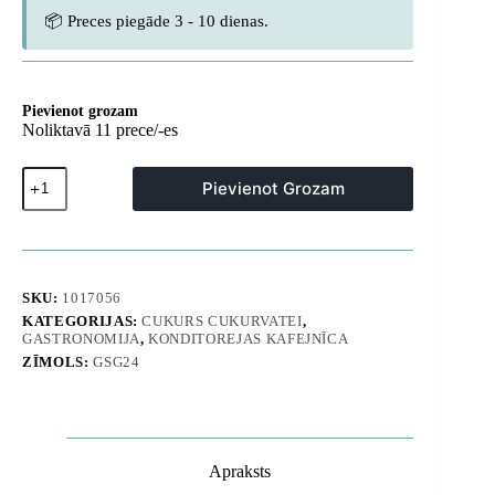
📦 Preces piegāde 3 - 10 dienas.
Pievienot grozam
Noliktavā 11 prece/-es
Krāsainas
Pievienot Grozam
konfektes
kokvilnas
konfektes
dzeltenai
ar
balonu
SKU:
1017056
gumijas
KATEGORIJAS:
CUKURS CUKURVATEI
,
garšu
GASTRONOMIJA
,
KONDITOREJAS KAFEJNĪCA
400g
daudzums
ZĪMOLS:
GSG24
Apraksts