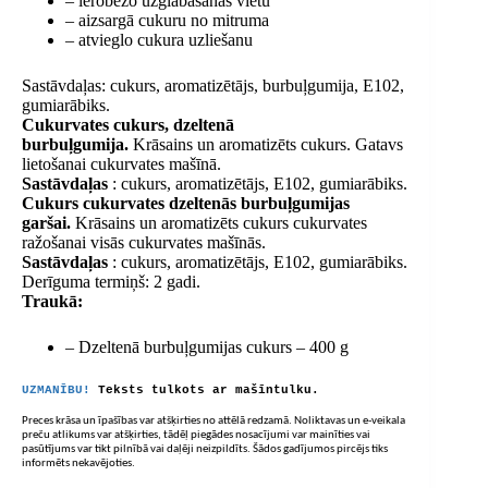
– ierobežo uzglabāšanas vietu
– aizsargā cukuru no mitruma
– atvieglo cukura uzliešanu
Sastāvdaļas: cukurs, aromatizētājs, burbuļgumija, E102,
gumiarābiks.
Cukurvates cukurs, dzeltenā
burbuļgumija.
Krāsains un aromatizēts cukurs. Gatavs
lietošanai cukurvates mašīnā.
Sastāvdaļas
: cukurs, aromatizētājs, E102, gumiarābiks.
Cukurs cukurvates dzeltenās burbuļgumijas
garšai.
Krāsains un aromatizēts cukurs cukurvates
ražošanai visās cukurvates mašīnās.
Sastāvdaļas
: cukurs, aromatizētājs, E102, gumiarābiks.
Derīguma termiņš: 2 gadi.
Traukā:
– Dzeltenā burbuļgumijas cukurs – 400 g
UZMANĪBU!
Teksts tulkots ar mašīntulku.
Preces krāsa un īpašības var atšķirties no attēlā redzamā. Noliktavas un e-veikala
preču atlikums var atšķirties, tādēļ piegādes nosacījumi var mainīties vai
pasūtījums var tikt pilnībā vai daļēji neizpildīts. Šādos gadījumos pircējs tiks
informēts nekavējoties.