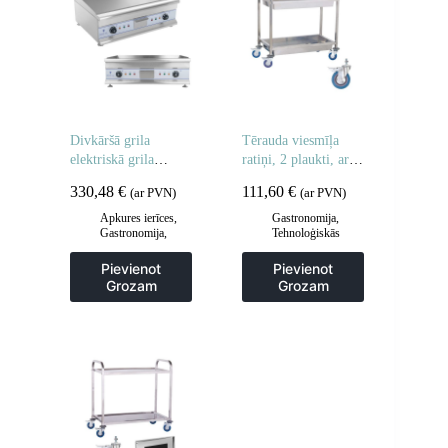
Divkāršā grila
Tērauda viesmīļa
elektriskā grila
ratiņi, 2 plaukti, ar
plāksne 60 cm
dziļiem plauktiem
330,48
€
111,60
€
(ar PVN)
(ar PVN)
Apkures ierīces
,
Gastronomija
,
Gastronomija
,
Tehnoloģiskās
Grila restes un
mēbeles
,
Viesmīlis
sildīšanas
un transporta ratiņi
,
Pievienot
Pievienot
plāksnes
,
Grila
Virtuve
Grozam
Grozam
šķīvji
,
Virtuve