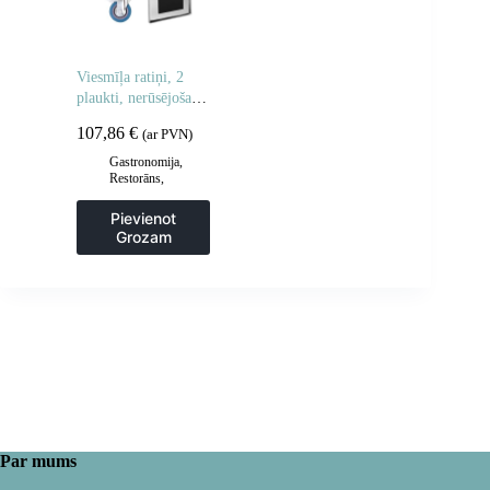
Viesmīļa ratiņi, 2
plaukti, nerūsējošais
tērauds
107,86
€
(ar PVN)
Gastronomija
,
Restorāns
,
Viesmīļa
piederumi
,
Pievienot
Viesmīļu ratiņi
Grozam
Par mums