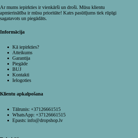
Ar mums iepirkties ir vienkārši un droši. Mūsu klientu
apmierinātība ir mūsu prioritāte! Katrs pasūtījums tiek rūpīgi
sagatavots un piegādāts.
Informācija
Kā iepirkties?
Atteikums
Garantija
Piegāde
BUJ
Kontakti
Ielogoties
Klientu apkalpošana
Tālrunis:
+37126661515
WhatsApp:
+37126661515
Epasts:
info@dropshop.lv