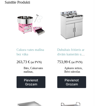
Saistītie Produkti
Cukura vates mašīna
Dubultais fritieris ar
bez vāka
divām kamerām un
skapi 400V – 2x10L
263,73
€
753,99
€
(ar PVN)
(ar PVN)
Bārs
,
Cukurvates
Apkures ierīces
,
mašīnas
,
Brīvi stāvošas
Gastronomija
cepšanas iekārtas
,
Frites un cepšanas
Pievienot
Pievienot
iekārtas
,
Grozam
Grozam
Gastronomija
,
Virtuve