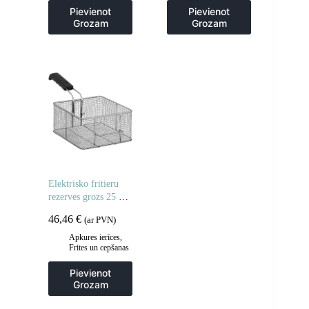
un transporta ratiņi
,
cepšanas iekārtas
,
Pievienot
Pievienot
Virtuve
Gastronomija
,
Grozam
Grozam
Virtuve
Elektrisko fritieru
rezerves grozs 25 x
23 x 12 cm
46,46
€
(ar PVN)
Apkures ierīces
,
Frites un cepšanas
iekārtas
,
Gastronomija
,
Pievienot
Piederumi
Grozam
ceptuvēm
,
Virtuve