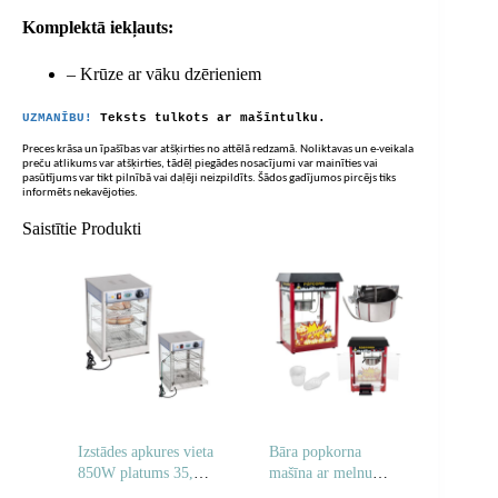
Komplektā iekļauts:
– Krūze ar vāku dzērieniem
UZMANĪBU!
Teksts tulkots ar mašīntulku.
Preces krāsa un īpašības var atšķirties no attēlā redzamā. Noliktavas un e-veikala
preču atlikums var atšķirties, tādēļ piegādes nosacījumi var mainīties vai
pasūtījums var tikt pilnībā vai daļēji neizpildīts. Šādos gadījumos pircējs tiks
informēts nekavējoties.
Saistītie Produkti
Izstādes apkures vieta
Bāra popkorna
850W platums 35,5
mašīna ar melnu
cm
jumtu