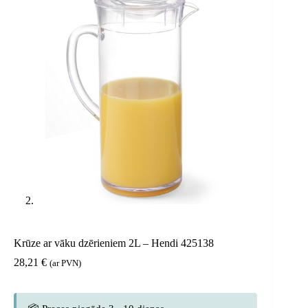
Krūze ar vāku dzērieniem 2L – Hendi 425138
28,21
€
(ar PVN)