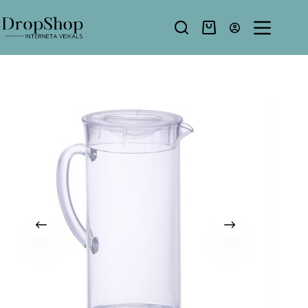
Pāriet
uz
saturu
Shopping
cart