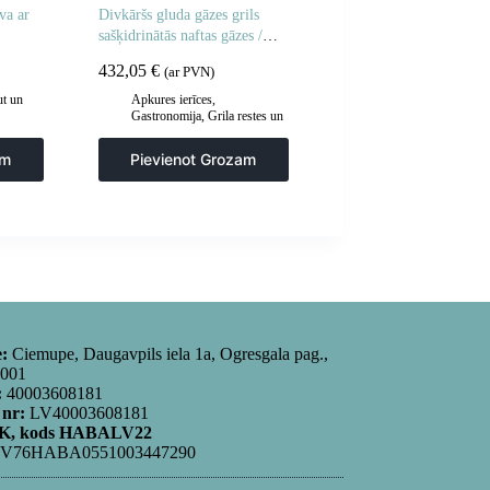
va ar
Divkāršs gluda gāzes grils
sašķidrinātās naftas gāzes /
propāna-butāna 2 x 3000 30
432,05
€
(ar PVN)
mbarā
t un
Apkures ierīces
,
Gastronomija
,
Grila restes un
sildīšanas plāksnes
,
Grila
e
šķīvji
,
Virtuve
am
Pievienot Grozam
e:
Ciemupe, Daugavpils iela 1a, Ogresgala pag.,
5001
:
40003608181
 nr:
LV40003608181
, kods HABALV22
V76HABA0551003447290