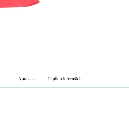
Apraksts
Papildu informācija
MEV
segregacji odpadów