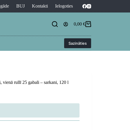
egāde
BUJ
Kontakti
Ielogoties
0,00
€
Shopping
cart
Sazināties
, vienā rullī 25 gabali – sarkani, 120 l