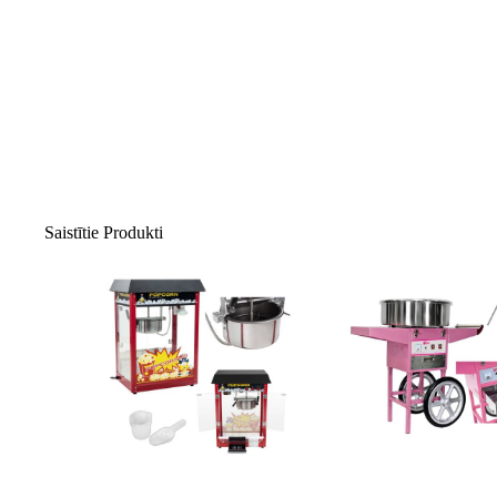
Specyfikacja
Worki sprzedawane są w rolkach po 25szt. Cena dotyczy 1
r
UZMANĪBU!
Teksts tulkots ar mašīntulku.
Preces krāsa un īpašības var atšķirties no attēlā redzamā. Noliktavas un e-veikala preču atliku
Saistītie Produkti