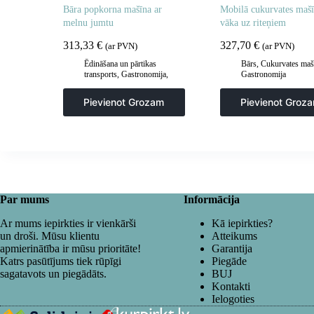
Bāra popkorna mašīna ar
Mobilā cukurvates mašī
melnu jumtu
vāka uz riteņiem
313,33
€
327,70
€
(ar PVN)
(ar PVN)
Ēdināšana un pārtikas
Bārs
,
Cukurvates maš
transports
,
Gastronomija
,
Gastronomija
Popkorna mašīnas
Pievienot Grozam
Pievienot Groz
Par mums
Informācija
Ar mums iepirkties ir vienkārši
Kā iepirkties?
un droši. Mūsu klientu
Atteikums
apmierinātība ir mūsu prioritāte!
Garantija
Katrs pasūtījums tiek rūpīgi
Piegāde
sagatavots un piegādāts.
BUJ
Kontakti
Ielogoties