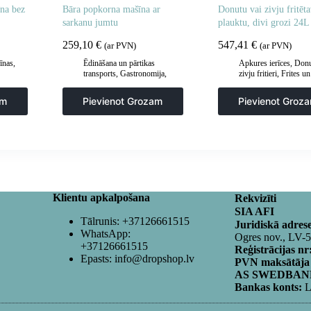
na bez
Bāra popkorna mašīna ar
Donutu vai zivju fritēta
sarkanu jumtu
plauktu, divi grozi 24L
259,10
€
547,41
€
(ar PVN)
(ar PVN)
īnas
,
Ēdināšana un pārtikas
Apkures ierīces
,
Donu
transports
,
Gastronomija
,
zivju fritieri
,
Frites un
Popkorna mašīnas
cepšanas iekārtas
,
Gastronomija
,
Virtuv
am
Pievienot Grozam
Pievienot Groz
Klientu apkalpošana
Rekvizīti
SIA AFI
Tālrunis:
+37126661515
Juridiskā adres
WhatsApp:
Ogres nov., LV-
+37126661515
Reģistrācijas nr
Epasts:
info@dropshop.lv
PVN maksātāja
AS SWEDBANK
Bankas konts:
L