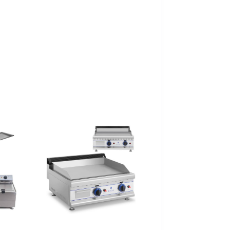
zpildīts. Šādos gadījumos pircējs tiks informēts nekavējoties.