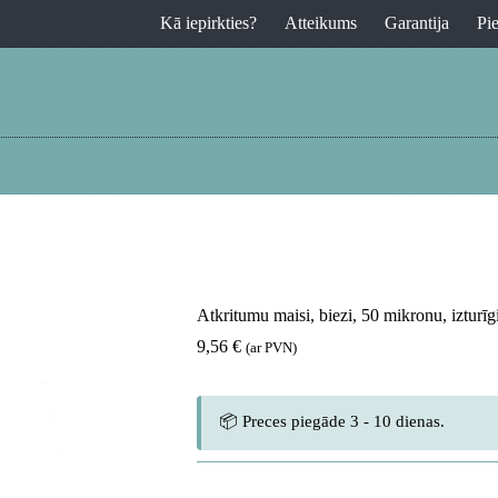
Kā iepirkties?
Atteikums
Garantija
Pi
Atkritumu maisi, biezi, 50 mikronu, izturīgi
9,56
€
(ar PVN)
📦 Preces piegāde 3 - 10 dienas.