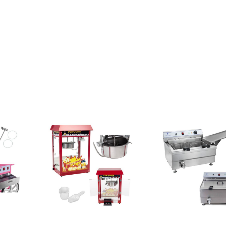
olki
.
ms var atšķirties, tādēļ piegādes nosacījumi var mainīties vai pasūtījums var tikt pilnībā vai daļēji nei