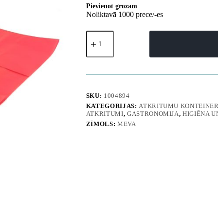
Pievienot grozam
Noliktavā 1000 prece/-es
Atkritumu
maisi,
biezi,
50
mikronu,
izturīgi,
vienā
rullī
SKU:
1004894
25
KATEGORIJAS:
ATKRITUMU KONTEINERI
gabali
ATKRITUMI
,
GASTRONOMIJA
,
HIGIĒNA U
-
ZĪMOLS:
MEVA
sarkani,
120
l
daudzums