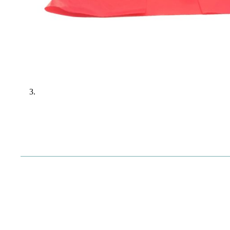
1077-6
Wysokiej jakości produkt
Wysokiej jakości, wytrzymałe
wydzielają szkodliwych substancji.