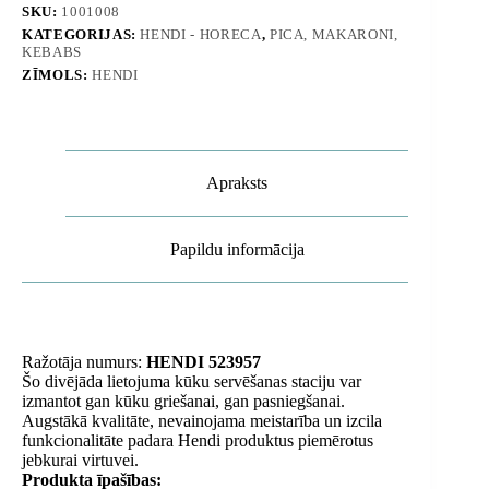
-
SKU:
1001008
Hendi
KATEGORIJAS:
HENDI - HORECA
,
PICA, MAKARONI,
523957
KEBABS
daudzums
ZĪMOLS:
HENDI
Apraksts
Papildu informācija
Ražotāja numurs:
HENDI 523957
Šo divējāda lietojuma kūku servēšanas staciju var
izmantot gan kūku griešanai, gan pasniegšanai.
Augstākā kvalitāte, nevainojama meistarība un izcila
funkcionalitāte padara Hendi produktus piemērotus
jebkurai virtuvei.
Produkta īpašības: