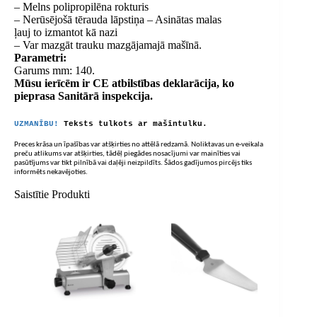
– Melns polipropilēna rokturis
– Nerūsējošā tērauda lāpstiņa – Asinātas malas
ļauj to izmantot kā nazi
– Var mazgāt trauku mazgājamajā mašīnā.
Parametri:
Garums mm: 140.
Mūsu ierīcēm ir CE atbilstības deklarācija, ko
pieprasa Sanitārā inspekcija.
UZMANĪBU!
Teksts tulkots ar mašīntulku.
Preces krāsa un īpašības var atšķirties no attēlā redzamā. Noliktavas un e-veikala
preču atlikums var atšķirties, tādēļ piegādes nosacījumi var mainīties vai
pasūtījums var tikt pilnībā vai daļēji neizpildīts. Šādos gadījumos pircējs tiks
informēts nekavējoties.
Saistītie Produkti