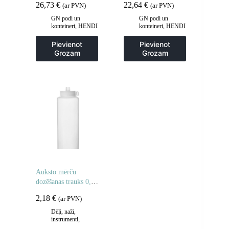
26,73
€
22,64
€
(ar PVN)
(ar PVN)
augstuma 65 mm –
Hendi 862285
GN podi un
GN podi un
konteineri
,
HENDI
konteineri
,
HENDI
- HoReCa
- HoReCa
Pievienot
Pievienot
Grozam
Grozam
Auksto mērču
dozēšanas trauks 0,7
l. caurspīdīgs –
2,18
€
(ar PVN)
Hendi 557921
Dēļi, naži,
instrumenti
,
HENDI - HoReCa