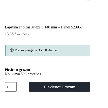
Lāpstiņa ar picas griezēju 140 mm – Hendi 523957
13,36
€
(ar PVN)
📦 Preces piegāde 3 - 10 dienas.
Pievienot grozam
Noliktavā 503 prece/-es
Lāpstiņa
Pievienot Grozam
ar
picas
griezēju
140
mm