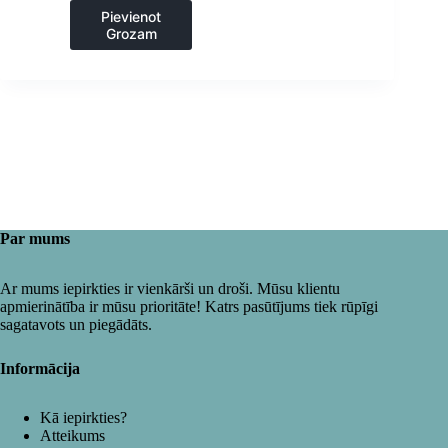
Pievienot
Grozam
Par mums
Ar mums iepirkties ir vienkārši un droši. Mūsu klientu
apmierinātība ir mūsu prioritāte! Katrs pasūtījums tiek rūpīgi
sagatavots un piegādāts.
Informācija
Kā iepirkties?
Atteikums