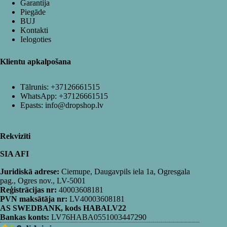
Garantija
Piegāde
BUJ
Kontakti
Ielogoties
Klientu apkalpošana
Tālrunis:
+37126661515
WhatsApp:
+37126661515
Epasts:
info@dropshop.lv
Rekvizīti
SIA AFI
Juridiskā adrese:
Ciemupe, Daugavpils iela 1a, Ogresgala
pag., Ogres nov., LV-5001
Reģistrācijas nr:
40003608181
PVN maksātāja nr:
LV40003608181
AS SWEDBANK, kods HABALV22
Bankas konts:
LV76HABA0551003447290