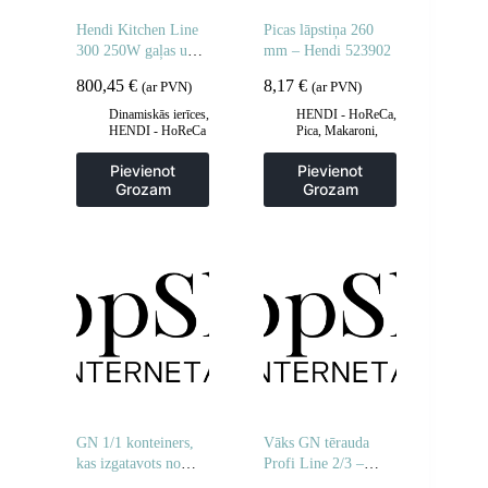
Hendi Kitchen Line
Picas lāpstiņa 260
300 250W gaļas un
mm – Hendi 523902
siera griezējs – Hendi
800,45
€
8,17
€
(ar PVN)
(ar PVN)
210246
Dinamiskās ierīces
,
HENDI - HoReCa
,
HENDI - HoReCa
Pica, Makaroni,
Kebabs
Pievienot
Pievienot
Grozam
Grozam
GN 1/1 konteiners,
Vāks GN tērauda
kas izgatavots no
Profi Line 2/3 –
polikarbonāta
Hendi 804117