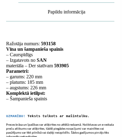
Papildu informācija
Ražotāja numurs:
593158
Vīna un šampanieša spainis
– Caurspīdīgs
– Izgatavots no
SAN
materiāla – Der statīvam
593905
Parametri:
– garums: 220 mm
– platums: 185 mm
– augstums: 226 mm
Komplektā ietilpst:
– Šampanieša spainis
UZMANĪBU!
Teksts tulkots ar mašīntulku.
Preces krāsa un īpašības var atšķirties no attēlā redzamā. Noliktavas un e-veikala
preču atlikums var atšķirties, tādēļ piegādes nosacījumi var mainīties vai
pasūtījums var tikt pilnībā vai daļēji neizpildīts. Šādos gadījumos pircējs tiks
informēts nekavējoties.