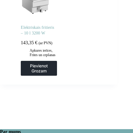
Elektriskais fritieris
– 10 l 3200 W
143,35
€
(ar PVN)
Apkures ierīces
,
Frites un cepšanas
iekārtas
,
Gastronomija
,
Pievienot
Regulējamas
Grozam
cepšanas iekārtas
,
Virtuve
Par mums