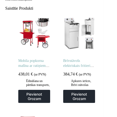
Saistītie Produkti
Mobila popkorna
Brīvstāvošs
mašīna ar ratiņiem uz
elektriskais fritieris
riteņiem
uz skapja 400V 10L
438,01
€
384,74
€
(ar PVN)
(ar PVN)
Ēdināšana un
Apkures ierīces
,
pārtikas transports
,
Brīvi stāvošas
Gastronomija
,
cepšanas iekārtas
,
Popkorna mašīnas
Frites un cepšanas
Pievienot
Pievienot
iekārtas
,
Grozam
Grozam
Gastronomija
,
Virtuve