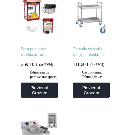
Bāra popkorna
Tērauda viesmīļa
mašīna ar sarkanu
ratiņi, 2 plaukti, ar
jumtu
dziļiem plauktiem
259,10
€
111,60
€
(ar PVN)
(ar PVN)
Ēdināšana un
Gastronomija
,
pārtikas transports
,
Tehnoloģiskās
Gastronomija
,
mēbeles
,
Viesmīlis
Popkorna mašīnas
un transporta ratiņi
,
Pievienot
Pievienot
Virtuve
Grozam
Grozam