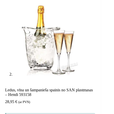
Ledus, vīna un šampanieša spainis no SAN plastmasas
– Hendi 593158
28,95
€
(ar PVN)