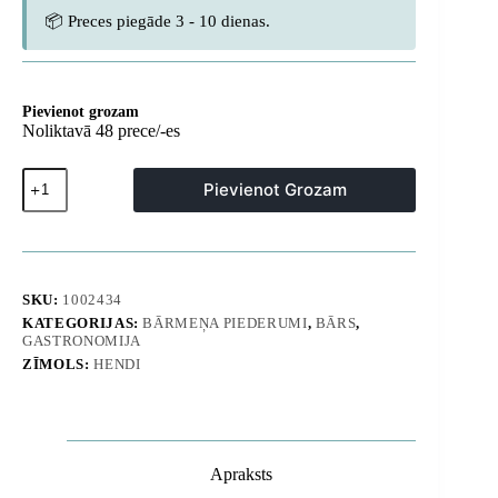
📦 Preces piegāde 3 - 10 dienas.
Pievienot grozam
Noliktavā 48 prece/-es
Ledus,
Pievienot Grozam
vīna
un
šampanieša
spainis
no
SAN
SKU:
1002434
plastmasas
KATEGORIJAS:
BĀRMEŅA PIEDERUMI
,
BĀRS
,
-
GASTRONOMIJA
Hendi
593158
ZĪMOLS:
HENDI
daudzums
Apraksts