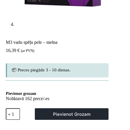
M3 vadu spēļu pele – melna
16,39
€
(ar PVN)
📦 Preces piegāde 3 - 10 dienas.
Pievienot grozam
Noliktavā 162 prece/-es
M3
Pievienot Grozam
vadu
spēļu
pele