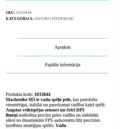
-
melna
daudzums
SKU:
1033844
KATEGORIJA:
DATORU PIEDERUMI
Apraksts
Papildu informācija
Produkta kods:
1033844
Machenike M3 ir vadu spēļu pele,
kas paredzēta
vienmērīgai, stabilai un paredzamai vadībai katrā spēlē.
Augstas veiktspējas sensors un četri DPI
līmeņi
nodrošina precīzu peles vadību un stabilitāti,
sākot no dinamiskām FPS sadursmēm līdz precīzām
kustībām stratēģijas spēlēs.
Vadu