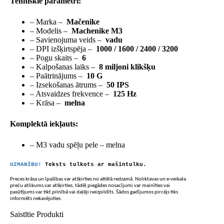
Tehniskie parametri:
– Marka –
Mačenike
– Modelis –
Machenike M3
– Savienojuma veids –
vadu
– DPI izšķirtspēja –
1000 / 1600 / 2400 / 3200
– Pogu skaits –
6
– Kalpošanas laiks –
8 miljoni klikšķu
– Paātrinājums –
10 G
– Izsekošanas ātrums –
50 IPS
– Atsvaidzes frekvence –
125 Hz
– Krāsa –
melna
Komplektā iekļauts:
– M3 vadu spēļu pele – melna
UZMANĪBU!
Teksts tulkots ar mašīntulku.
Preces krāsa un īpašības var atšķirties no attēlā redzamā. Noliktavas un e-veikala
preču atlikums var atšķirties, tādēļ piegādes nosacījumi var mainīties vai
pasūtījums var tikt pilnībā vai daļēji neizpildīts. Šādos gadījumos pircējs tiks
informēts nekavējoties.
Saistītie Produkti