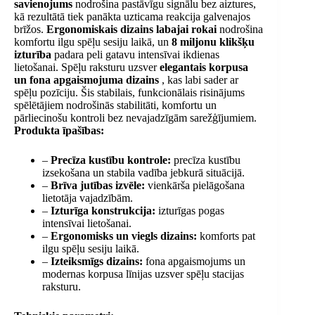
savienojums
nodrošina pastāvīgu signālu bez aiztures,
kā rezultātā tiek panākta uzticama reakcija galvenajos
brīžos.
Ergonomiskais dizains
labajai rokai
nodrošina
komfortu ilgu spēļu sesiju laikā, un
8 miljonu klikšķu
izturība
padara peli gatavu intensīvai ikdienas
lietošanai. Spēļu raksturu uzsver
elegantais korpusa
un fona apgaismojuma dizains
, kas labi sader ar
spēļu pozīciju. Šis stabilais, funkcionālais risinājums
spēlētājiem nodrošinās stabilitāti, komfortu un
pārliecinošu kontroli bez nevajadzīgām sarežģījumiem.
Produkta īpašības:
–
Precīza kustību kontrole:
precīza kustību
izsekošana un stabila vadība jebkurā situācijā.
–
Brīva jutības izvēle:
vienkārša pielāgošana
lietotāja vajadzībām.
–
Izturīga konstrukcija:
izturīgas pogas
intensīvai lietošanai.
–
Ergonomisks un viegls dizains:
komforts pat
ilgu spēļu sesiju laikā.
–
Izteiksmīgs dizains:
fona apgaismojums un
modernas korpusa līnijas uzsver spēļu stacijas
raksturu.