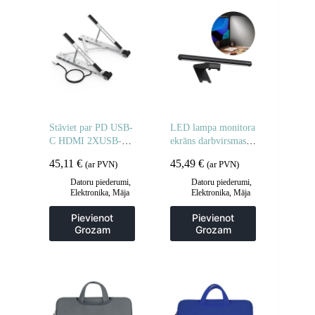
Stāviet par PD USB-
LED lampa monitora
C HDMI 2XUSB-A
ekrāns darbvirsmas
1XUSB-C 1XSD
ekrāna
45,11
€
45,49
€
(ar PVN)
(ar PVN)
1XTF melnais
apgaismojumam
klēpjdators
melns i-wok2
Datoru piederumi
,
Datoru piederumi
,
Elektronika
,
Māja
Elektronika
,
Māja
un dārzs
un dārzs
Pievienot
Pievienot
Grozam
Grozam