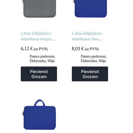
Lietas klēpjdatora
Lietas klēpjdatora
stūmēšanas korpusa
stūmēšanas lieta
planšetdators 14 ”
planšetdators 14 ”
6,12
€
8,03
€
(ar PVN)
(ar PVN)
pelēks
Navy Blue
Datoru piederumi
,
Datoru piederumi
,
Elektronika
,
Māja
Elektronika
,
Māja
un dārzs
un dārzs
Pievienot
Pievienot
Grozam
Grozam