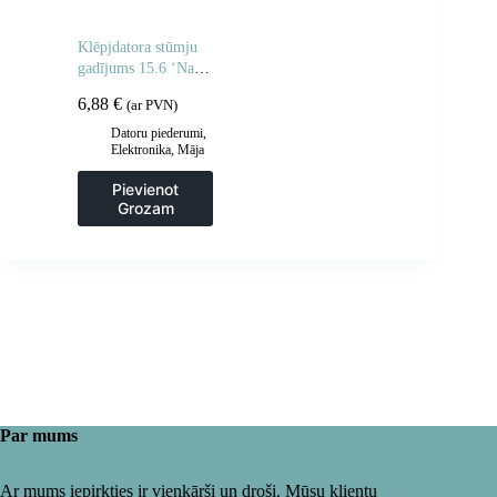
Klēpjdatora stūmju
gadījums 15.6 ‘Navy
Blue klēpjdators
6,88
€
(ar PVN)
Datoru piederumi
,
Elektronika
,
Māja
un dārzs
Pievienot
Grozam
Par mums
Ar mums iepirkties ir vienkārši un droši. Mūsu klientu