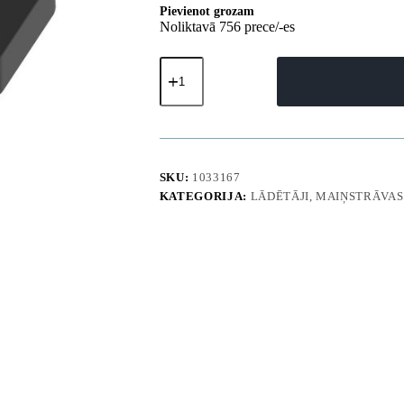
Pievienot grozam
Noliktavā 756 prece/-es
Magnētisks
USB-
C
lādētājs
Samsung
Galaxy
Fit3
1m
SKU:
1033167
-
KATEGORIJA:
LĀDĒTĀJI, MAIŅSTRĀVAS
melns
daudzums