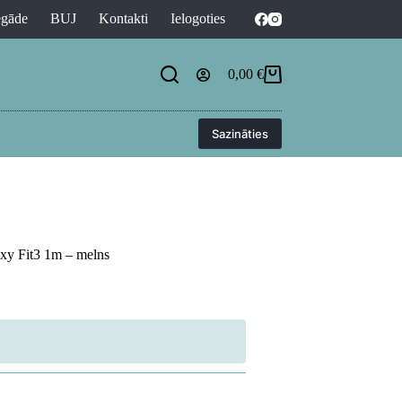
egāde
BUJ
Kontakti
Ielogoties
0,00
€
Shopping
cart
Sazināties
xy Fit3 1m – melns