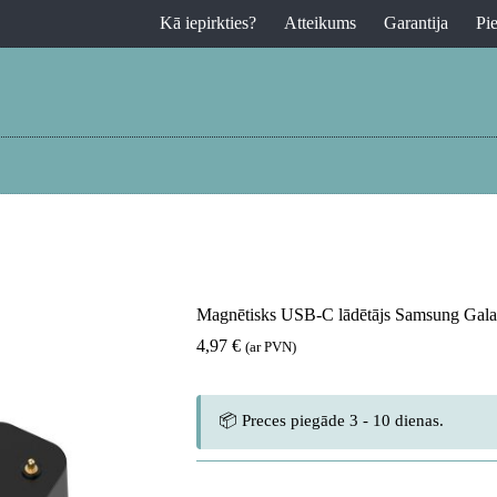
Kā iepirkties?
Atteikums
Garantija
Pi
Magnētisks USB-C lādētājs Samsung Gala
4,97
€
(ar PVN)
📦 Preces piegāde 3 - 10 dienas.