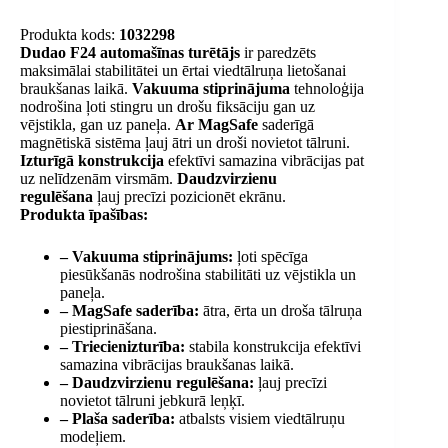
Produkta kods:
1032298
Dudao F24 automašīnas turētājs
ir paredzēts
maksimālai stabilitātei un ērtai viedtālruņa lietošanai
braukšanas laikā.
Vakuuma stiprinājuma
tehnoloģija
nodrošina ļoti stingru un drošu fiksāciju gan uz
vējstikla, gan uz paneļa.
Ar MagSafe
saderīgā
magnētiskā sistēma ļauj ātri un droši novietot tālruni.
Izturīgā konstrukcija
efektīvi samazina vibrācijas pat
uz nelīdzenām virsmām.
Daudzvirzienu
regulēšana
ļauj precīzi pozicionēt ekrānu.
Produkta īpašības:
– Vakuuma stiprinājums:
ļoti spēcīga
piesūkšanās nodrošina stabilitāti uz vējstikla un
paneļa.
– MagSafe saderība:
ātra, ērta un droša tālruņa
piestiprināšana.
– Triecienizturība:
stabila konstrukcija efektīvi
samazina vibrācijas braukšanas laikā.
– Daudzvirzienu regulēšana:
ļauj precīzi
novietot tālruni jebkurā leņķī.
– Plaša saderība:
atbalsts visiem viedtālruņu
modeļiem.