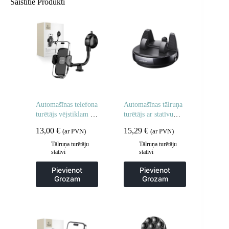
Saistītie Produkti
Automašīnas telefona
Automašīnas tālruņa
turētājs vējstiklam ar
turētājs ar statīvu
garu kāju – melns
paneļa panelim –
13,00
€
15,29
€
(ar PVN)
(ar PVN)
melns
Tālruņa turētāju
Tālruņa turētāju
statīvi
statīvi
Pievienot
Pievienot
Grozam
Grozam