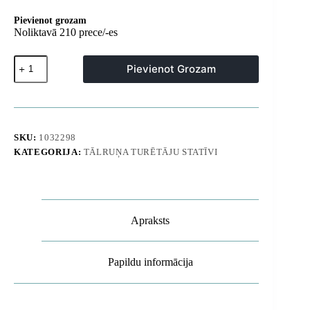
Pievienot grozam
Noliktavā 210 prece/-es
MagSafe
Pievienot Grozam
automašīnas
viedtālruņa
turētājs
ar
piesūcekni
vējstiklam
SKU:
1032298
un
KATEGORIJA:
TĀLRUŅA TURĒTĀJU STATĪVI
instrumentu
panelim
-
melns
daudzums
Apraksts
Papildu informācija