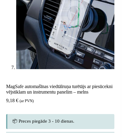
MagSafe automašīnas viedtālruņa turētājs ar piesūcekni
vējstiklam un instrumentu panelim – melns
9,18
€
(ar PVN)
📦 Preces piegāde 3 - 10 dienas.