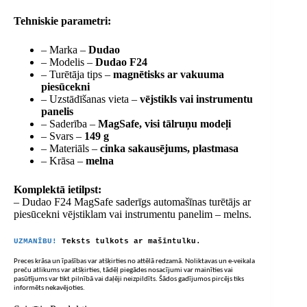
Tehniskie parametri:
– Marka –
Dudao
– Modelis –
Dudao F24
– Turētāja tips –
magnētisks ar vakuuma
piesūcekni
– Uzstādīšanas vieta –
vējstikls vai instrumentu
panelis
– Saderība –
MagSafe, visi tālruņu modeļi
– Svars –
149 g
– Materiāls –
cinka sakausējums, plastmasa
– Krāsa –
melna
Komplektā ietilpst:
– Dudao F24 MagSafe saderīgs automašīnas turētājs ar
piesūcekni vējstiklam vai instrumentu panelim – melns.
UZMANĪBU!
Teksts tulkots ar mašīntulku.
Preces krāsa un īpašības var atšķirties no attēlā redzamā. Noliktavas un e-veikala
preču atlikums var atšķirties, tādēļ piegādes nosacījumi var mainīties vai
pasūtījums var tikt pilnībā vai daļēji neizpildīts. Šādos gadījumos pircējs tiks
informēts nekavējoties.