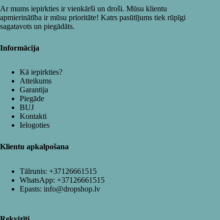
Ar mums iepirkties ir vienkārši un droši. Mūsu klientu
apmierinātība ir mūsu prioritāte! Katrs pasūtījums tiek rūpīgi
sagatavots un piegādāts.
Informācija
Kā iepirkties?
Atteikums
Garantija
Piegāde
BUJ
Kontakti
Ielogoties
Klientu apkalpošana
Tālrunis:
+37126661515
WhatsApp:
+37126661515
Epasts:
info@dropshop.lv
Rekvizīti