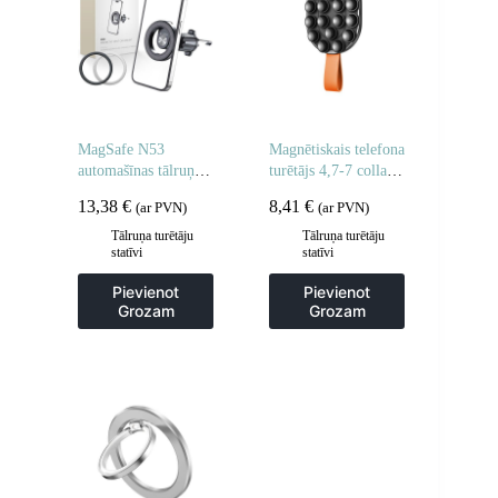
MagSafe N53
Magnētiskais telefona
automašīnas tālruņa
turētājs 4,7-7 collas
turētājs gaisa atverei
ar piesūcekņiem
13,38
€
8,41
€
(ar PVN)
(ar PVN)
– melns
stikla spogulim –
melns un oranžs
Tālruņa turētāju
Tālruņa turētāju
statīvi
statīvi
Pievienot
Pievienot
Grozam
Grozam