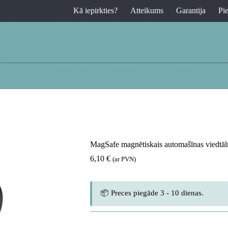
Kā iepirkties?
Atteikums
Garantija
Pi
MagSafe magnētiskais automašīnas viedtālr
6,10
€
(ar PVN)
📦 Preces piegāde 3 - 10 dienas.