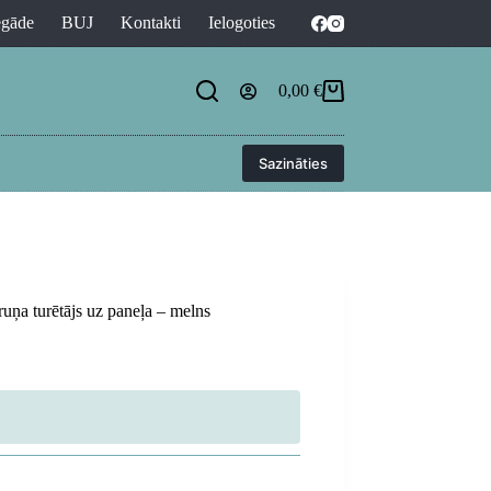
egāde
BUJ
Kontakti
Ielogoties
0,00
€
Shopping
cart
Sazināties
uņa turētājs uz paneļa – melns