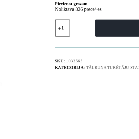
Pievienot grozam
Noliktavā 826 prece/-es
MagSafe
magnētiskais
automašīnas
viedtālruņa
turētājs
uz
paneļa
-
SKU:
1033565
melns
KATEGORIJA:
TĀLRUŅA TURĒTĀJU STAT
daudzums