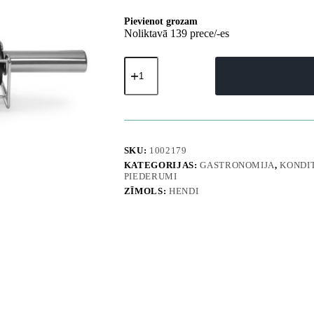
Pievienot grozam
Noliktavā 139 prece/-es
Nelīpošs
mīklas
rullis,
diametrs
65
mm,
garums
250/470
SKU:
1002179
mm
KATEGORIJAS:
GASTRONOMIJA
,
KONDI
+
PIEDERUMI
STATĪVS
ZĪMOLS:
HENDI
-
Hendi
515013
daudzums