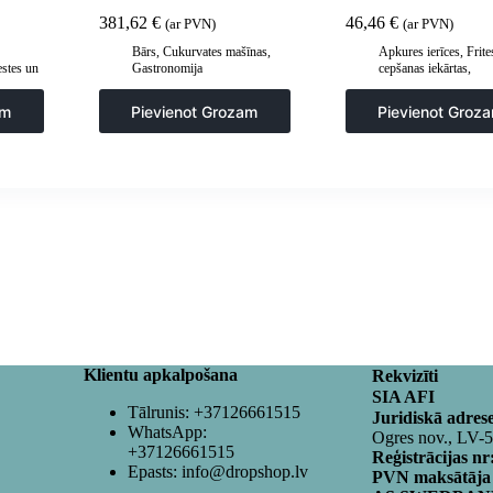
381,62
€
46,46
€
(ar PVN)
(ar PVN)
Bārs
,
Cukurvates mašīnas
,
Apkures ierīces
,
Frite
estes un
Gastronomija
cepšanas iekārtas
,
rila
Gastronomija
,
Pieder
ceptuvēm
,
Virtuve
am
Pievienot Grozam
Pievienot Groz
Klientu apkalpošana
Rekvizīti
SIA AFI
Tālrunis:
+37126661515
Juridiskā adres
WhatsApp:
Ogres nov., LV-
+37126661515
Reģistrācijas nr
Epasts:
info@dropshop.lv
PVN maksātāja