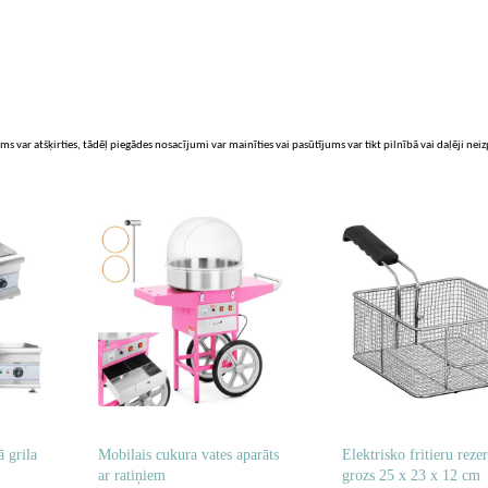
ms var atšķirties, tādēļ piegādes nosacījumi var mainīties vai pasūtījums var tikt pilnībā vai daļēji nei
ā grila
Mobilais cukura vates aparāts
Elektrisko fritieru reze
ar ratiņiem
grozs 25 x 23 x 12 cm