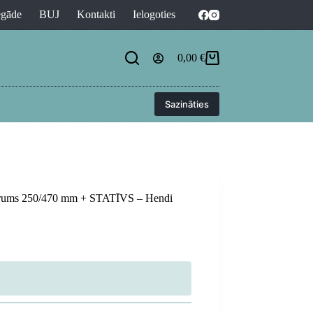
egāde
BUJ
Kontakti
Ielogoties
0,00
€
Shopping
cart
Sazināties
 garums 250/470 mm + STATĪVS – Hendi