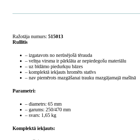
Ražotāja numurs:
515013
Rullītis
– izgatavots
no nerūsējošā tērauda
– veltņa virsma ir pārklāta ar nepiedegošu materiālu
– uz bīdāmo piedurkņu bāzes
– komplektā iekļauts hromēts statīvs
– nav piemērots mazgāšanai trauku mazgājamajā mašīnā
Parametri:
– diametrs: 65 mm
– garums: 250/470 mm
– svars: 1,65 kg
Komplektā iekļauts: