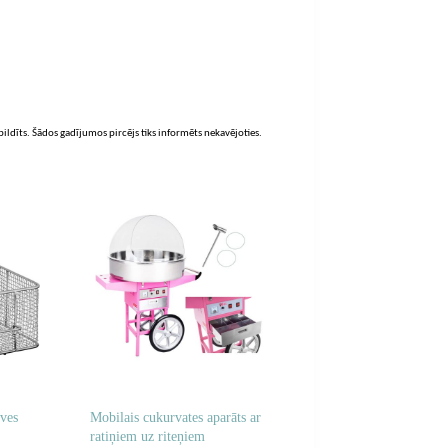
zpildīts. Šādos gadījumos pircējs tiks informēts nekavējoties.
rves
Mobilais cukurvates aparāts ar
ratiņiem uz riteņiem