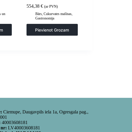
554,38
€
(ar PVN)
s un
Bārs
,
Cukurvates mašīnas
,
Gastronomija
umi
am
Pievienot Grozam
e:
Ciemupe, Daugavpils iela 1a, Ogresgala pag.,
5001
:
40003608181
 nr:
LV40003608181