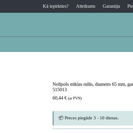
Kā iepirkties?
Atteikums
Garantija
Pi
Nelīpošs mīklas rullis, diametrs 65 mm,
515013
60,44
€
(ar PVN)
📦 Preces piegāde 3 - 10 dienas.