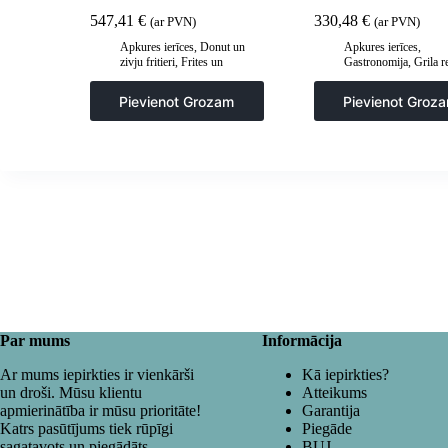
547,41
€
330,48
€
(ar PVN)
(ar PVN)
Apkures ierīces
,
Donut un
Apkures ierīces
,
zivju fritieri
,
Frites un
Gastronomija
,
Grila r
cepšanas iekārtas
,
sildīšanas plāksnes
,
G
Gastronomija
,
Virtuve
šķīvji
,
Virtuve
Pievienot Grozam
Pievienot Groz
Par mums
Informācija
Ar mums iepirkties ir vienkārši
Kā iepirkties?
un droši. Mūsu klientu
Atteikums
apmierinātība ir mūsu prioritāte!
Garantija
Katrs pasūtījums tiek rūpīgi
Piegāde
sagatavots un piegādāts.
BUJ