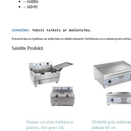
– rullītis
– stāvēt
UZMANĪBU!
Teksts tulkots ar mašīntulku.
Preces krāsa un īpašības var atšķirties no attēlā redzamā. Noliktavas un e-veikala preču atliku
Saistītie Produkti
Donutu vai zivju fritētava ar
Divkāršā grila elektrisk
plauktu, divi grozi 24L
plāksne 60 cm