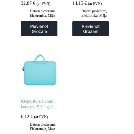
32,87
€
14,15
€
(ar PVN)
(ar PVN)
10Gbps pelēkā krāsā
melns
Datoru piederumi
,
Datoru piederumi
,
Elektronika
,
Māja
Elektronika
,
Māja
un dārzs
un dārzs
Pievienot
Pievienot
Grozam
Grozam
Klēpjdatora stūmju
korpuss 15.6 ” gaiši
zilā planšetdatorā
6,12
€
(ar PVN)
Datoru piederumi
,
Elektronika
,
Māja
un dārzs