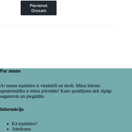
Pievienot
Grozam
Par mums
Ar mums iepirkties ir vienkārši un droši. Mūsu klientu
apmierinātība ir mūsu prioritāte! Katrs pasūtījums tiek rūpīgi
sagatavots un piegādāts.
Informācija
Kā iepirkties?
Atteikums