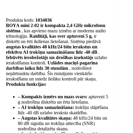
Produkta kods:
1034036
BOYA mini 2-02 ir kompakta 2,4 GHz mikrofonu
sistēma
, kas apvieno mazu izmēru ar modernu audio
tehnoloģiju.
Raidītāji, kas sver aptuveni 5 g,
ir
diskrēti un ērti ikdienas lietošanai. Sistēma piedāvā
augstas kvalitātes 48 kHz/24 bitu ierakstus
un
efektīvu AI trokšņu samazināšanu līdz -40 dB
.
Iebūvēts ierobežotājs un drošības izsekotājs
uzlabo
ierakstīšanas kontroli.
Uzlādes maciņš pagarina
darbības laiku līdz 30 stundām
, nodrošinot
nepārtrauktu darbību. Šis risinājums vienkāršo
ierakstīšanu un sniedz lielāku kontroli pār skaņu.
Produkta funkcijas:
– Kompakts izmērs un mazs svars:
aptuveni 5
g nodrošina diskrētu un ērtu lietošanu.
– AI trokšņu samazināšana:
trokšņu slāpēšana
līdz -40 dB uzlabo ieraksta skaidrību.
– Augstas kvalitātes skaņa:
48 kHz/24 bitu un
80 dB signāla un trokšņa attiecība (SNR)
nodrošina detalizētu skaņu.