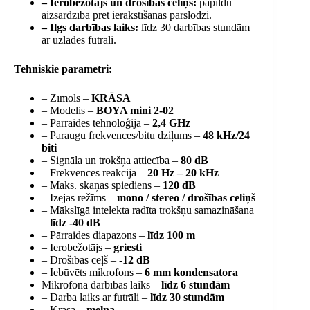
– Ierobežotājs un drošības celiņš:
papildu
aizsardzība pret ierakstīšanas pārslodzi.
– Ilgs darbības laiks:
līdz 30 darbības stundām
ar uzlādes futrāli.
Tehniskie parametri:
– Zīmols –
KRĀSA
– Modelis –
BOYA mini 2-02
– Pārraides tehnoloģija –
2,4 GHz
– Paraugu frekvences/bitu dziļums –
48 kHz/24
biti
– Signāla un trokšņa attiecība –
80 dB
– Frekvences reakcija –
20 Hz – 20 kHz
– Maks. skaņas spiediens –
120 dB
– Izejas režīms –
mono / stereo / drošības celiņš
– Mākslīgā intelekta radīta trokšņu samazināšana
–
līdz -40 dB
– Pārraides diapazons –
līdz 100 m
– Ierobežotājs –
griesti
– Drošības ceļš –
-12 dB
– Iebūvēts mikrofons –
6 mm kondensatora
Mikrofona darbības laiks –
līdz 6 stundām
– Darba laiks ar futrāli –
līdz 30 stundām
– Krāsa –
melna