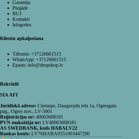
Garantija
Piegāde
BUJ
Kontakti
Ielogoties
Klientu apkalpošana
Tālrunis:
+37126661515
WhatsApp:
+37126661515
Epasts:
info@dropshop.lv
Rekvizīti
SIA AFI
Juridiskā adrese:
Ciemupe, Daugavpils iela 1a, Ogresgala
pag., Ogres nov., LV-5001
Reģistrācijas nr:
40003608181
PVN maksātāja nr:
LV40003608181
AS SWEDBANK, kods HABALV22
Bankas konts:
LV76HABA0551003447290