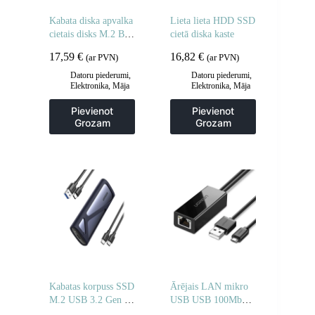
Kabata diska apvalka
Lieta lieta HDD SSD
cietais disks M.2 B-
cietā diska kaste
Key SATA 3.0 pelēks
17,59
€
16,82
€
(ar PVN)
(ar PVN)
+ USB kabeļa tips C
Datoru piederumi
,
Datoru piederumi
,
Elektronika
,
Māja
Elektronika
,
Māja
un dārzs
un dārzs
Pievienot
Pievienot
Grozam
Grozam
Kabatas korpuss SSD
Ārējais LAN mikro
M.2 USB 3.2 Gen 2
USB USB 100Mbps
Superspeed USB
Chromecast 1m