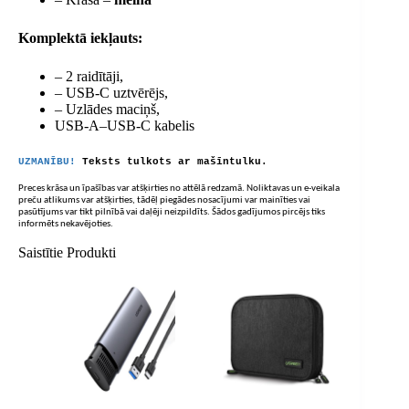
Komplektā iekļauts:
– 2 raidītāji,
– USB-C uztvērējs,
– Uzlādes maciņš,
USB-A–USB-C kabelis
UZMANĪBU!
Teksts tulkots ar mašīntulku.
Preces krāsa un īpašības var atšķirties no attēlā redzamā. Noliktavas un e-veikala
preču atlikums var atšķirties, tādēļ piegādes nosacījumi var mainīties vai
pasūtījums var tikt pilnībā vai daļēji neizpildīts. Šādos gadījumos pircējs tiks
informēts nekavējoties.
Saistītie Produkti