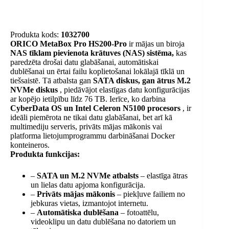
Produkta kods:
1032700
ORICO MetaBox Pro HS200-Pro
ir mājas un biroja
NAS tīklam pievienota krātuves (NAS) sistēma,
kas
paredzēta drošai datu glabāšanai, automātiskai
dublēšanai un ērtai failu koplietošanai lokālajā tīklā un
tiešsaistē. Tā atbalsta gan
SATA diskus, gan ātrus M.2
NVMe diskus
, piedāvājot elastīgas datu konfigurācijas
ar kopējo ietilpību līdz 76 TB. Ierīce, ko darbina
CyberData OS un Intel Celeron N5100 procesors
, ir
ideāli piemērota ne tikai datu glabāšanai, bet arī kā
multimediju serveris, privāts mājas mākonis vai
platforma lietojumprogrammu darbināšanai Docker
konteineros.
Produkta funkcijas:
–
SATA un M.2 NVMe atbalsts
– elastīga ātras
un lielas datu apjoma konfigurācija.
–
Privāts mājas mākonis
– piekļuve failiem no
jebkuras vietas, izmantojot internetu.
–
Automātiska dublēšana
– fotoattēlu,
videoklipu un datu dublēšana no datoriem un