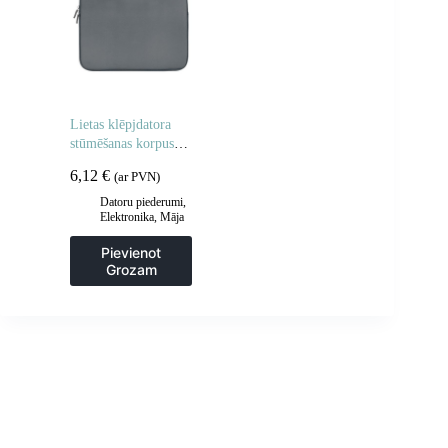
Lietas klēpjdatora
stūmēšanas korpusa
planšetdators 14 ”
6,12
€
(ar PVN)
pelēks
Datoru piederumi
,
Elektronika
,
Māja
un dārzs
Pievienot
Grozam