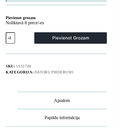
Pievienot grozam
Noliktavā 8 prece/-es
N5100
Pievienot Grozam
8
GB
DDR4
M.2
NVMe
SATA
SKU:
1032700
tīklam
KATEGORIJA:
DATORU PIEDERUMI
pievienots
disku
masīvs
līdz
76
TB
Apraksts
-
pelēks
daudzums
Papildu informācija