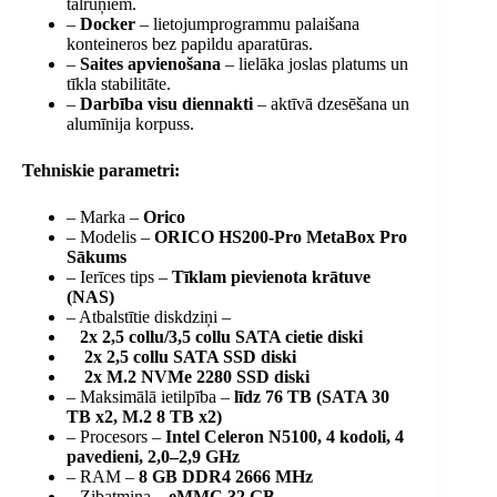
tālruņiem.
–
Docker
– lietojumprogrammu palaišana
konteineros bez papildu aparatūras.
–
Saites apvienošana
– lielāka joslas platums un
tīkla stabilitāte.
–
Darbība visu diennakti
– aktīvā dzesēšana un
alumīnija korpuss.
Tehniskie parametri:
– Marka –
Orico
– Modelis –
ORICO HS200-Pro MetaBox Pro
Sākums
– Ierīces tips –
Tīklam pievienota krātuve
(NAS)
– Atbalstītie diskdziņi –
2x 2,5 collu/3,5 collu SATA cietie diski
2x 2,5 collu SATA SSD diski
2x M.2 NVMe 2280 SSD diski
– Maksimālā ietilpība –
līdz 76 TB (SATA 30
TB x2, M.2 8 TB x2)
– Procesors –
Intel Celeron N5100, 4 kodoli, 4
pavedieni, 2,0–2,9 GHz
– RAM –
8 GB DDR4 2666 MHz
– Zibatmiņa –
eMMC 32 GB