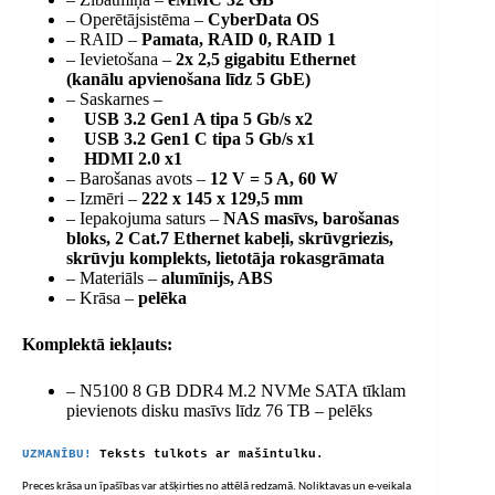
– Operētājsistēma –
CyberData OS
– RAID –
Pamata, RAID 0, RAID 1
– Ievietošana –
2x 2,5 gigabitu Ethernet
(kanālu apvienošana līdz 5 GbE)
– Saskarnes –
USB 3.2 Gen1 A tipa 5 Gb/s x2
USB 3.2 Gen1 C tipa 5 Gb/s x1
HDMI 2.0 x1
– Barošanas avots –
12 V = 5 A, 60 W
– Izmēri –
222 x 145 x 129,5 mm
– Iepakojuma saturs –
NAS masīvs, barošanas
bloks, 2 Cat.7 Ethernet kabeļi, skrūvgriezis,
skrūvju komplekts, lietotāja rokasgrāmata
– Materiāls –
alumīnijs, ABS
– Krāsa –
pelēka
Komplektā iekļauts:
– N5100 8 GB DDR4 M.2 NVMe SATA tīklam
pievienots disku masīvs līdz 76 TB – pelēks
UZMANĪBU!
Teksts tulkots ar mašīntulku.
Preces krāsa un īpašības var atšķirties no attēlā redzamā. Noliktavas un e-veikala