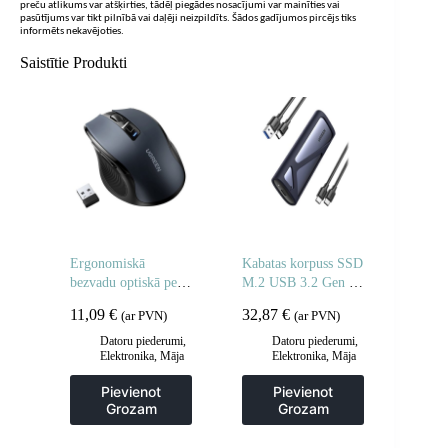
preču atlikums var atšķirties, tādēļ piegādes nosacījumi var mainīties vai
pasūtījums var tikt pilnībā vai daļēji neizpildīts. Šādos gadījumos pircējs tiks
informēts nekavējoties.
Saistītie Produkti
Ergonomiskā
Kabatas korpuss SSD
bezvadu optiskā pele
M.2 USB 3.2 Gen 2
USB 2,4 GHz
Superspeed USB
11,09
€
32,87
€
(ar PVN)
(ar PVN)
4000dpi melna
10Gbps pelēkā krāsā
Datoru piederumi
,
Datoru piederumi
,
Elektronika
,
Māja
Elektronika
,
Māja
un dārzs
un dārzs
Pievienot
Pievienot
Grozam
Grozam