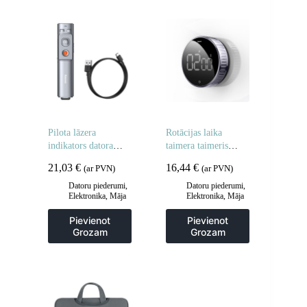
Pilota lāzera
Rotācijas laika
indikators datora
taimera taimeris
prezentācijai ar
melns
21,03
€
16,44
€
(ar PVN)
(ar PVN)
iebūvētu oranžu
punktu pelēku
Datoru piederumi
,
Datoru piederumi
,
Elektronika
,
Māja
Elektronika
,
Māja
akumulatoru
un dārzs
un dārzs
Pievienot
Pievienot
Grozam
Grozam