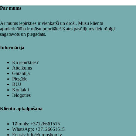
Par mums
Ar mums iepirkties ir vienkārši un droši. Mūsu klientu
apmierinātība ir mūsu prioritāte! Katrs pasūtījums tiek rūpīgi
sagatavots un piegādāts.
Informācija
Kā iepirkties?
Atteikums
Garantija
Piegāde
BUJ
Kontakti
Ielogoties
Klientu apkalpošana
Tālrunis:
+37126661515
WhatsApp:
+37126661515
Epasts:
info@dropshop.lv