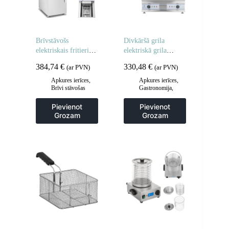
Brīvstāvošs
Divkāršā grila
elektriskais fritieris
elektriskā grila
uz skapja 400V 10L
plāksne 60 cm
384,74
€
330,48
€
(ar PVN)
(ar PVN)
Apkures ierīces
,
Apkures ierīces
,
Brīvi stāvošas
Gastronomija
,
cepšanas iekārtas
,
Grila restes un
Frites un cepšanas
sildīšanas
Pievienot
Pievienot
iekārtas
,
plāksnes
,
Grila
Grozam
Grozam
Gastronomija
,
šķīvji
,
Virtuve
Virtuve