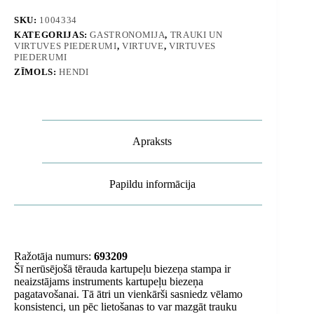
-
Hendi
SKU:
1004334
693209
KATEGORIJAS:
GASTRONOMIJA
,
TRAUKI UN
daudzums
VIRTUVES PIEDERUMI
,
VIRTUVE
,
VIRTUVES
PIEDERUMI
ZĪMOLS:
HENDI
Apraksts
Papildu informācija
Ražotāja numurs:
693209
Šī nerūsējošā tērauda kartupeļu biezeņa stampa ir
neaizstājams instruments kartupeļu biezeņa
pagatavošanai. Tā ātri un vienkārši sasniedz vēlamo
konsistenci, un pēc lietošanas to var mazgāt trauku