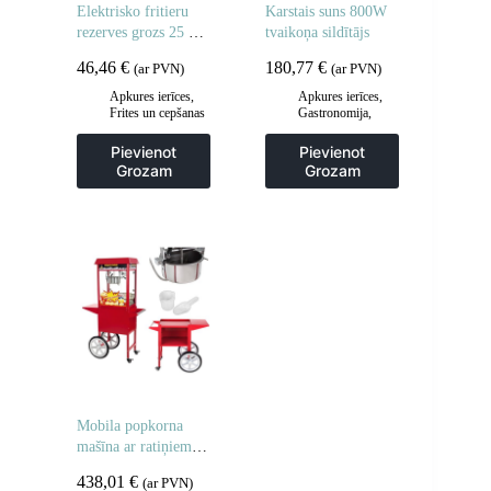
Elektrisko fritieru
Karstais suns 800W
rezerves grozs 25 x
tvaikoņa sildītājs
23 x 12 cm
46,46
€
180,77
€
(ar PVN)
(ar PVN)
Apkures ierīces
,
Apkures ierīces
,
Frites un cepšanas
Gastronomija
,
iekārtas
,
Hotdogu
Gastronomija
,
aprīkojums
,
Pievienot
Pievienot
Piederumi
Virtuve
Grozam
Grozam
ceptuvēm
,
Virtuve
Mobila popkorna
mašīna ar ratiņiem uz
riteņiem
438,01
€
(ar PVN)