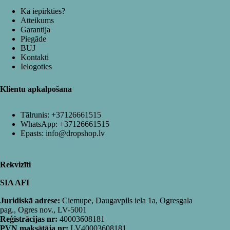
Kā iepirkties?
Atteikums
Garantija
Piegāde
BUJ
Kontakti
Ielogoties
Klientu apkalpošana
Tālrunis:
+37126661515
WhatsApp:
+37126661515
Epasts:
info@dropshop.lv
Rekvizīti
SIA AFI
Juridiskā adrese:
Ciemupe, Daugavpils iela 1a, Ogresgala
pag., Ogres nov., LV-5001
Reģistrācijas nr:
40003608181
PVN maksātāja nr:
LV40003608181