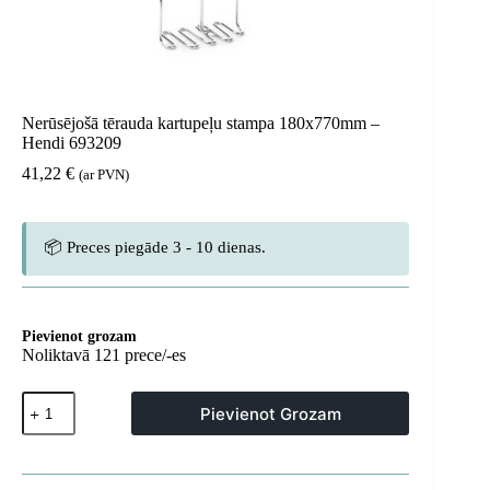
Nerūsējošā tērauda kartupeļu stampa 180x770mm –
Hendi 693209
41,22
€
(ar PVN)
📦 Preces piegāde 3 - 10 dienas.
Pievienot grozam
Noliktavā 121 prece/-es
Nerūsējošā
Pievienot Grozam
tērauda
kartupeļu
stampa
180x770mm