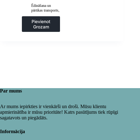
Ēdināšana un
pārtikas transports
,
Gastronomija
,
Popkorna mašīnas
Pievienot
Grozam
Par mums
Ar mums iepirkties ir vienkārši un droši. Mūsu klientu
apmierinātība ir mūsu prioritāte! Katrs pasūtījums tiek rūpīgi
sagatavots un piegādāts.
Informācija