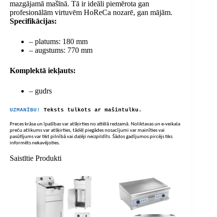
mazgājamā mašīnā. Tā ir ideāli piemērota gan
profesionālām virtuvēm HoReCa nozarē, gan mājām.
Specifikācijas:
– platums: 180 mm
– augstums: 770 mm
Komplektā iekļauts:
– gudrs
UZMANĪBU!
Teksts tulkots ar mašīntulku.
Preces krāsa un īpašības var atšķirties no attēlā redzamā. Noliktavas un e-veikala
preču atlikums var atšķirties, tādēļ piegādes nosacījumi var mainīties vai
pasūtījums var tikt pilnībā vai daļēji neizpildīts. Šādos gadījumos pircējs tiks
informēts nekavējoties.
Saistītie Produkti