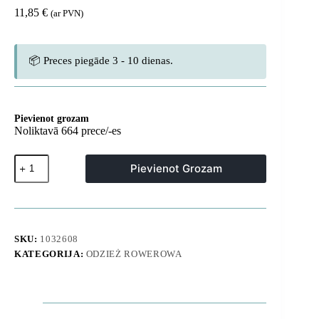
11,85
€
(ar PVN)
📦 Preces piegāde 3 - 10 dienas.
Pievienot grozam
Noliktavā 664 prece/-es
Neslīdoši
Pievienot Grozam
riteņbraukšanas
cimdi
bez
pirkstiem,
XL
izmērs
SKU:
1032608
-
KATEGORIJA:
ODZIEŻ ROWEROWA
melni
daudzums