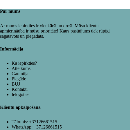
Par mums
Ar mums iepirkties ir vienkārši un droši. Mūsu klientu
apmierinātība ir mūsu prioritāte! Katrs pasūtījums tiek rūpīgi
sagatavots un piegādāts.
Informācija
Kā iepirkties?
Atteikums
Garantija
Piegāde
BUJ
Kontakti
Ielogoties
Klientu apkalpošana
Tālrunis:
+37126661515
WhatsApp:
+37126661515