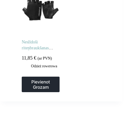
Neslīdoši
riteņbraukšanas
cimdi bez pirkstiem,
11,85
€
(ar PVN)
L izmērs – melni
Odzież rowerowa
Pievienot
Grozam