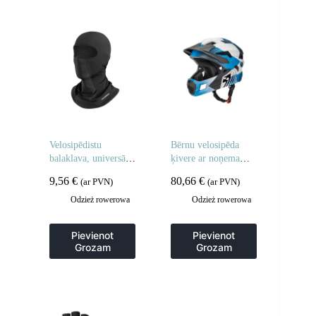
Velosipēdistu
Bērnu velosipēda
balaklava, universāla
ķivere ar noņemamu
izmēra – melna
zodu, S izmērs 48-54
9,56
€
80,66
€
(ar PVN)
(ar PVN)
cm – zila
Odzież rowerowa
Odzież rowerowa
Pievienot
Pievienot
Grozam
Grozam