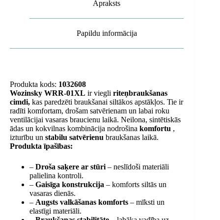
Apraksts
Papildu informācija
Produkta kods:
1032608
Wozinsky WRR-01XL
ir viegli
riteņbraukšanas
cimdi,
kas paredzēti braukšanai siltākos apstākļos. Tie ir
radīti komfortam, drošam satvērienam un labai roku
ventilācijai vasaras braucienu laikā. Neilona, ​​sintētiskās
ādas un kokvilnas kombinācija nodrošina
komfortu
,
izturību un
stabilu satvērienu
braukšanas laikā.
Produkta īpašības:
–
Droša saķere ar stūri
– neslīdoši materiāli
palielina kontroli.
–
Gaisīga konstrukcija
– komforts siltās un
vasaras dienās.
–
Augsts valkāšanas komforts
– mīksti un
elastīgi materiāli.
–
Braukšanas stabilitāte
– labāka vadība uz