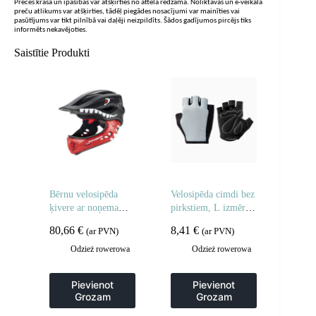
Preces krāsa un īpašības var atšķirties no attēlā redzamā. Noliktavas un e-veikala
preču atlikums var atšķirties, tādēļ piegādes nosacījumi var mainīties vai
pasūtījums var tikt pilnībā vai daļēji neizpildīts. Šādos gadījumos pircējs tiks
informēts nekavējoties.
Saistītie Produkti
Bērnu velosipēda
Velosipēda cimdi bez
ķivere ar noņemamu
pirkstiem, L izmērs –
zodu, M izmērs 54-
pelēki
80,66
€
8,41
€
(ar PVN)
(ar PVN)
58 cm – melna
haizivs
Odzież rowerowa
Odzież rowerowa
Pievienot
Pievienot
Grozam
Grozam