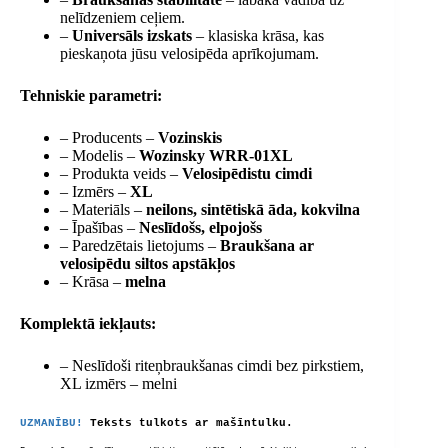
nelīdzeniem ceļiem.
–
Universāls izskats
– klasiska krāsa, kas
pieskaņota jūsu velosipēda aprīkojumam.
Tehniskie parametri:
– Producents –
Vozinskis
– Modelis –
Wozinsky WRR-01XL
– Produkta veids –
Velosipēdistu cimdi
– Izmērs –
XL
– Materiāls –
neilons, sintētiskā āda, kokvilna
– Īpašības –
Neslīdošs, elpojošs
– Paredzētais lietojums –
Braukšana ar
velosipēdu siltos apstākļos
– Krāsa –
melna
Komplektā iekļauts:
– Neslīdoši riteņbraukšanas cimdi bez pirkstiem,
XL izmērs – melni
UZMANĪBU!
Teksts tulkots ar mašīntulku.