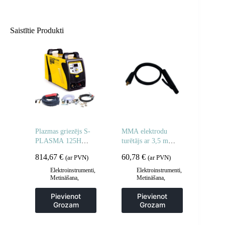
Saistītie Produkti
Plazmas griezējs S-
MMA elektrodu
PLASMA 125H
turētājs ar 3,5 m
SELECTION 125A
kabeli DKJ16-25
814,67
€
60,78
€
(ar PVN)
(ar PVN)
200A
Elektroinstrumenti
,
Elektroinstrumenti
,
Metināšana
,
Metināšana
,
Plazmas griezēji un
Metināšanas
CNC ploteri
piederumi
Pievienot
Pievienot
Grozam
Grozam