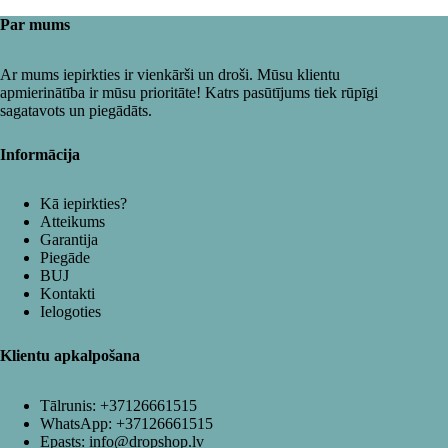
Par mums
Ar mums iepirkties ir vienkārši un droši. Mūsu klientu
apmierinātība ir mūsu prioritāte! Katrs pasūtījums tiek rūpīgi
sagatavots un piegādāts.
Informācija
Kā iepirkties?
Atteikums
Garantija
Piegāde
BUJ
Kontakti
Ielogoties
Klientu apkalpošana
Tālrunis:
+37126661515
WhatsApp:
+37126661515
Epasts:
info@dropshop.lv