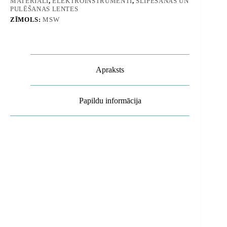
MATERIĀLI
,
ELEKTROINSTRUMENTI
,
SLĪPĒŠANAS UN
PULĒŠANAS LENTES
ZĪMOLS:
MSW
Apraksts
Papildu informācija