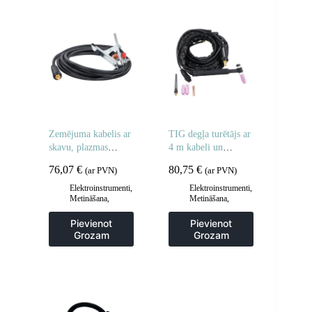
Zemējuma kabelis ar
TIG degļa turētājs ar
skavu, plazmas
4 m kabeli un
griezējiem un
piederumiem 250A
76,07
€
80,75
€
(ar PVN)
(ar PVN)
metināšanas iekārtām
200A
Elektroinstrumenti
,
Elektroinstrumenti
,
Metināšana
,
Metināšana
,
Metināšanas
Metināšanas
piederumi
piederumi
Pievienot
Pievienot
Grozam
Grozam