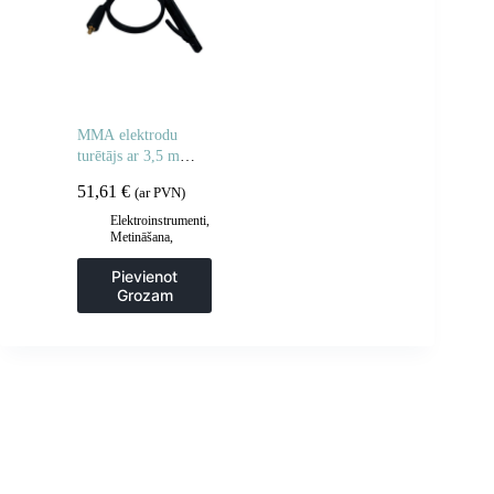
MMA elektrodu
turētājs ar 3,5 m
kabeli DKJ16-25
51,61
€
(ar PVN)
200A
Elektroinstrumenti
,
Metināšana
,
Metināšanas
piederumi
Pievienot
Grozam