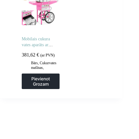
Mobilais cukura
vates aparāts ar
ratiņiem
381,62
€
(ar PVN)
Bārs
,
Cukurvates
mašīnas
,
Gastronomija
Pievienot
Grozam