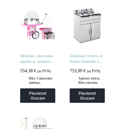
Mobilais cukurvates
Dubultais fritieris ar
aparāts ar ratiņiem uz
divām kamerām un
riteņiem
skapi 400V – 2x10L
554,38
€
753,99
€
(ar PVN)
(ar PVN)
Bārs
,
Cukurvates
Apkures ierīces
,
mašīnas
,
Brīvi stāvošas
Gastronomija
cepšanas iekārtas
,
Frites un cepšanas
Pievienot
Pievienot
iekārtas
,
Grozam
Grozam
Gastronomija
,
Virtuve