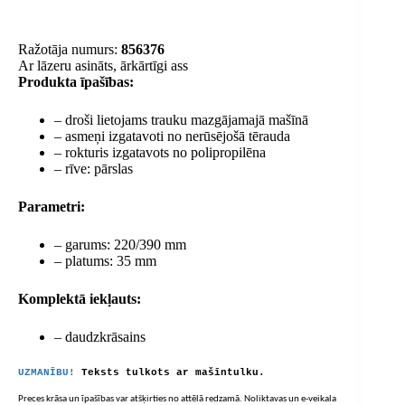
Ražotāja numurs:
856376
Ar lāzeru asināts, ārkārtīgi ass
Produkta īpašības:
– droši lietojams trauku mazgājamajā mašīnā
– asmeņi izgatavoti no nerūsējošā tērauda
– rokturis izgatavots no polipropilēna
– rīve: pārslas
Parametri:
– garums: 220/390 mm
– platums: 35 mm
Komplektā iekļauts:
– daudzkrāsains
UZMANĪBU!
Teksts tulkots ar mašīntulku.
Preces krāsa un īpašības var atšķirties no attēlā redzamā. Noliktavas un e-veikala