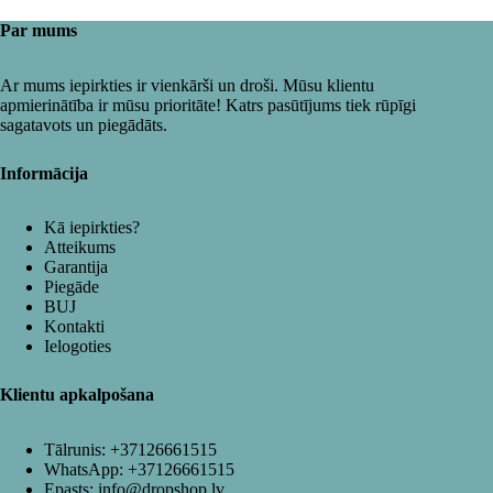
Par mums
Ar mums iepirkties ir vienkārši un droši. Mūsu klientu
apmierinātība ir mūsu prioritāte! Katrs pasūtījums tiek rūpīgi
sagatavots un piegādāts.
Informācija
Kā iepirkties?
Atteikums
Garantija
Piegāde
BUJ
Kontakti
Ielogoties
Klientu apkalpošana
Tālrunis:
+37126661515
WhatsApp:
+37126661515
Epasts:
info@dropshop.lv