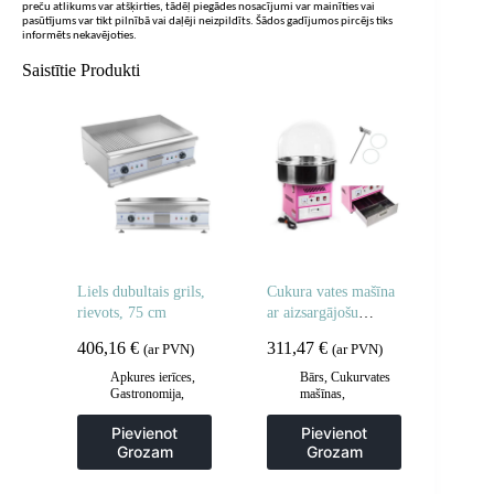
preču atlikums var atšķirties, tādēļ piegādes nosacījumi var mainīties vai
pasūtījums var tikt pilnībā vai daļēji neizpildīts. Šādos gadījumos pircējs tiks
informēts nekavējoties.
Saistītie Produkti
Liels dubultais grils,
Cukura vates mašīna
rievots, 75 cm
ar aizsargājošu
pārsegu 52 cm
406,16
€
311,47
€
(ar PVN)
(ar PVN)
Apkures ierīces
,
Bārs
,
Cukurvates
Gastronomija
,
mašīnas
,
Grila restes un
Gastronomija
sildīšanas
Pievienot
Pievienot
plāksnes
,
Grila
Grozam
Grozam
šķīvji
,
Virtuve