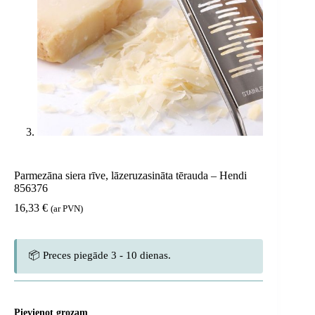
Parmezāna siera rīve, lāzeruzasināta tērauda – Hendi
856376
16,33
€
(ar PVN)
📦 Preces piegāde 3 - 10 dienas.
Pievienot grozam