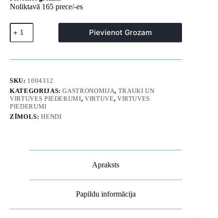
Noliktavā 165 prece/-es
Parmezāna
Pievienot Grozam
siera
rīve,
lāzeruzasināta
tērauda
-
Hendi
SKU:
1004312
856376
KATEGORIJAS:
GASTRONOMIJA
,
TRAUKI UN
daudzums
VIRTUVES PIEDERUMI
,
VIRTUVE
,
VIRTUVES
PIEDERUMI
ZĪMOLS:
HENDI
Apraksts
Papildu informācija