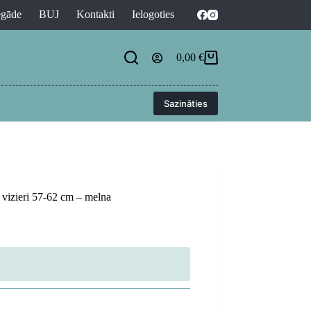
egāde
BUJ
Kontakti
Ielogoties
0,00
€
Shopping
cart
Sazināties
 vizieri 57-62 cm – melna