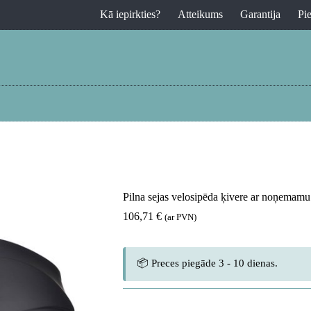
Kā iepirkties?
Atteikums
Garantija
Pi
Pilna sejas velosipēda ķivere ar noņemamu
106,71
€
(ar PVN)
📦 Preces piegāde 3 - 10 dienas.