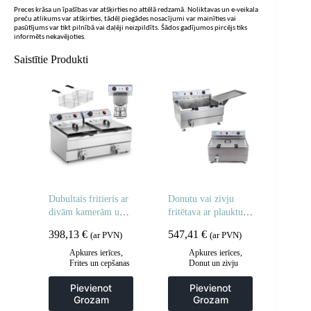
Preces krāsa un īpašības var atšķirties no attēlā redzamā. Noliktavas un e-veikala
preču atlikums var atšķirties, tādēļ piegādes nosacījumi var mainīties vai
pasūtījums var tikt pilnībā vai daļēji neizpildīts. Šādos gadījumos pircējs tiks
informēts nekavējoties.
Saistītie Produkti
Dubultais fritieris ar
Donutu vai zivju
divām kamerām un
fritētava ar plauktu,
krāniem 400V –
divi grozi 24L
398,13
€
547,41
€
(ar PVN)
(ar PVN)
2x10L
Apkures ierīces
,
Apkures ierīces
,
Frites un cepšanas
Donut un zivju
iekārtas
,
fritieri
,
Frites un
Gastronomija
,
cepšanas iekārtas
,
Pievienot
Pievienot
Regulējamas
Gastronomija
,
Grozam
Grozam
cepšanas iekārtas
,
Virtuve