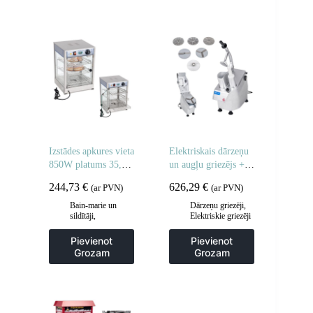
Virtuve
Izstādes apkures vieta
Elektriskais dārzeņu
850W platums 35,5
un augļu griezējs + 5
cm
diski
244,73
€
626,29
€
(ar PVN)
(ar PVN)
Bain-marie un
Dārzeņu griezēji
,
sildītāji
,
Elektriskie griezēji
Gastronomija
,
un griezēji
,
Vitrīnu skapji un
Gastronomija
,
Pievienot
Pievienot
apsildes skapji
Manuāla un
Grozam
Grozam
mehāniska
apstrāde
,
Virtuve