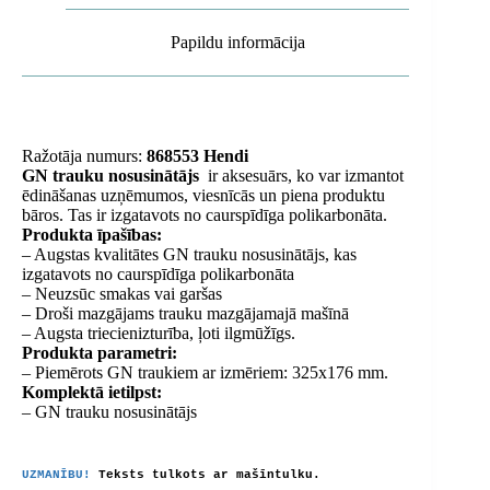
Papildu informācija
Ražotāja numurs:
868553 Hendi
GN trauku nosusinātājs
ir aksesuārs, ko var izmantot
ēdināšanas uzņēmumos, viesnīcās un piena produktu
bāros. Tas ir izgatavots no caurspīdīga polikarbonāta.
Produkta īpašības:
– Augstas kvalitātes GN trauku nosusinātājs, kas
izgatavots no caurspīdīga polikarbonāta
– Neuzsūc smakas vai garšas
– Droši mazgājams trauku mazgājamajā mašīnā
– Augsta triecienizturība, ļoti ilgmūžīgs.
Produkta parametri:
– Piemērots GN traukiem ar izmēriem: 325x176 mm.
Komplektā ietilpst:
– GN trauku nosusinātājs
UZMANĪBU!
Teksts tulkots ar mašīntulku.