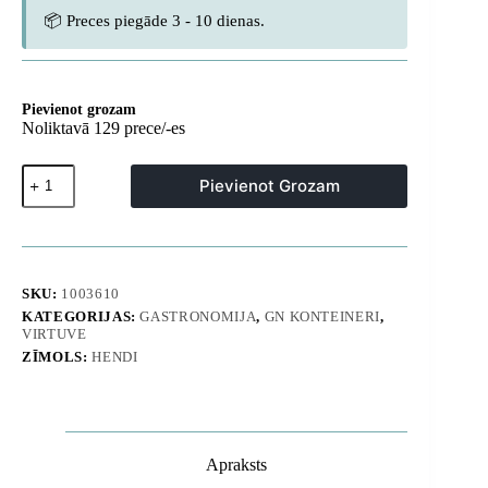
📦 Preces piegāde 3 - 10 dienas.
Pievienot grozam
Noliktavā 129 prece/-es
GN
Pievienot Grozam
trauku
notecināšanas
ieliktnis,
kas
izgatavots
no
SKU:
1003610
polikarbonāta
KATEGORIJAS:
GASTRONOMIJA
,
GN KONTEINERI
,
GN
VIRTUVE
1/3
-
ZĪMOLS:
HENDI
Hendi
868553
daudzums
Apraksts