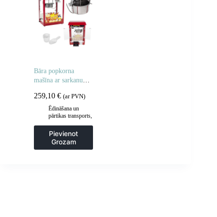
Bāra popkorna
mašīna ar sarkanu
jumtu
259,10
€
(ar PVN)
Ēdināšana un
pārtikas transports
,
Gastronomija
,
Popkorna mašīnas
Pievienot
Grozam