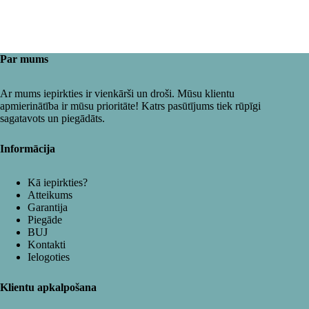
Par mums
Ar mums iepirkties ir vienkārši un droši. Mūsu klientu
apmierinātība ir mūsu prioritāte! Katrs pasūtījums tiek rūpīgi
sagatavots un piegādāts.
Informācija
Kā iepirkties?
Atteikums
Garantija
Piegāde
BUJ
Kontakti
Ielogoties
Klientu apkalpošana