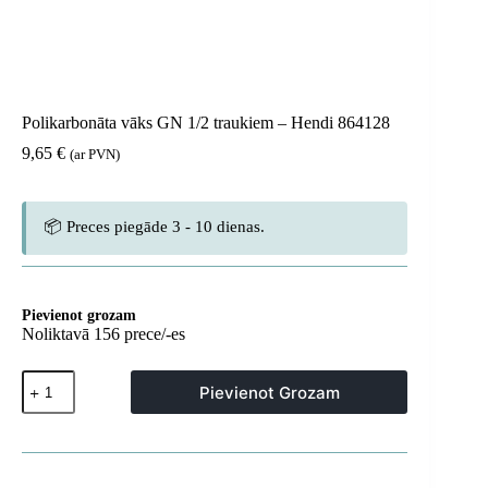
Polikarbonāta vāks GN 1/2 traukiem – Hendi 864128
9,65
€
(ar PVN)
📦 Preces piegāde 3 - 10 dienas.
Pievienot grozam
Noliktavā 156 prece/-es
Polikarbonāta
Pievienot Grozam
vāks
GN
1/2
traukiem
-