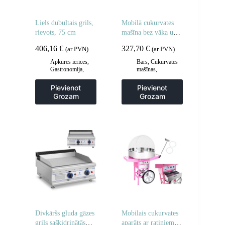
Liels dubultais grils,
Mobilā cukurvates
rievots, 75 cm
mašīna bez vāka uz
riteņiem
406,16
€
327,70
€
(ar PVN)
(ar PVN)
Apkures ierīces
,
Bārs
,
Cukurvates
Gastronomija
,
mašīnas
,
Grila restes un
Gastronomija
sildīšanas
Pievienot
Pievienot
plāksnes
,
Grila
Grozam
Grozam
šķīvji
,
Virtuve
Divkāršs gluda gāzes
Mobilais cukurvates
grils sašķidrinātās
aparāts ar ratiņiem uz