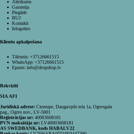
Atteikums
Garantija
Piegāde
BUJ
Kontakti
Ielogoties
Klientu apkalpošana
Tālrunis:
+37126661515
WhatsApp:
+37126661515
Epasts:
info@dropshop.lv
Rekvizīti
SIA AFI
Juridiskā adrese:
Ciemupe, Daugavpils iela 1a, Ogresgala
pag., Ogres nov., LV-5001
Reģistrācijas nr:
40003608181
PVN maksātāja nr:
LV40003608181
AS SWEDBANK, kods HABALV22
Bankas konts:
LV76HABA0551003447290