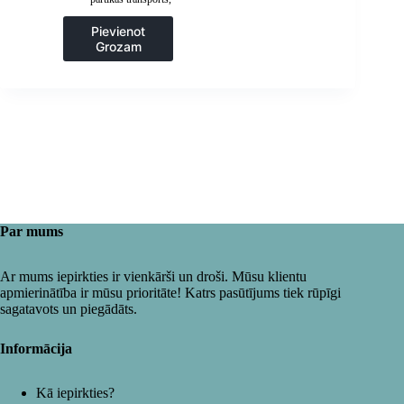
Gastronomija
,
Popkorna mašīnas
Pievienot
Grozam
Par mums
Ar mums iepirkties ir vienkārši un droši. Mūsu klientu
apmierinātība ir mūsu prioritāte! Katrs pasūtījums tiek rūpīgi
sagatavots un piegādāts.
Informācija
Kā iepirkties?