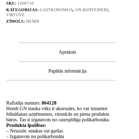
Hendi
SKU:
1000710
864128
KATEGORIJAS:
GASTRONOMIJA
,
GN KONTEINERI
,
daudzums
VIRTUVE
ZĪMOLS:
HENDI
Apraksts
Papildu informācija
Ražotāja numurs:
864128
Hendi GN trauka vāks ir aksesuārs, ko var izmantot
ēdināšanas uzņēmumos, viesnīcās un piena produktu
bāros. Tas ir izgatavots no caurspīdīga polikarbonāta.
Produkta īpašības:
– Neuzsūc smakas vai garšas
– Izgatavots no polikarbonāta