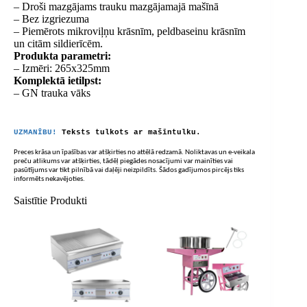
– Droši mazgājams trauku mazgājamajā mašīnā
– Bez izgriezuma
– Piemērots mikroviļņu krāsnīm, peldbaseinu krāsnīm
un citām sildierīcēm.
Produkta parametri:
– Izmēri: 265x325mm
Komplektā ietilpst:
– GN trauka vāks
UZMANĪBU!
Teksts tulkots ar mašīntulku.
Preces krāsa un īpašības var atšķirties no attēlā redzamā. Noliktavas un e-veikala
preču atlikums var atšķirties, tādēļ piegādes nosacījumi var mainīties vai
pasūtījums var tikt pilnībā vai daļēji neizpildīts. Šādos gadījumos pircējs tiks
informēts nekavējoties.
Saistītie Produkti