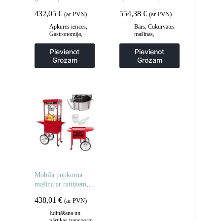
naftas gāzes /
riteņiem
432,05
€
554,38
€
(ar PVN)
(ar PVN)
propāna-butāna 2 x
3000 30 mbarā
Apkures ierīces
,
Bārs
,
Cukurvates
Gastronomija
,
mašīnas
,
Grila restes un
Gastronomija
sildīšanas
Pievienot
Pievienot
plāksnes
,
Grila
Grozam
Grozam
šķīvji
,
Virtuve
Mobila popkorna
mašīna ar ratiņiem uz
riteņiem
438,01
€
(ar PVN)
Ēdināšana un
pārtikas transports
,