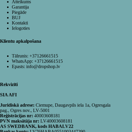
Atteikums
Garantija
Piegāde
BUJ
Kontakti
Ielogoties
Klientu apkalpošana
Tālrunis:
+37126661515
WhatsApp:
+37126661515
Epasts:
info@dropshop.lv
Rekvizīti
SIA AFI
Juridiskā adrese:
Ciemupe, Daugavpils iela 1a, Ogresgala
pag., Ogres nov., LV-5001
Reģistrācijas nr:
40003608181
PVN maksātāja nr:
LV40003608181
AS SWEDBANK, kods HABALV22
Bankas konts:
LV76HABA0551003447290