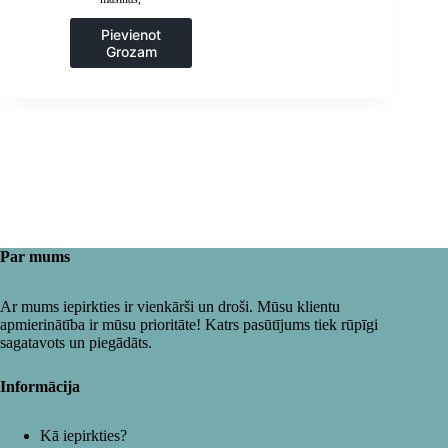
Gastronomija
Pievienot
Grozam
Par mums
Ar mums iepirkties ir vienkārši un droši. Mūsu klientu
apmierinātība ir mūsu prioritāte! Katrs pasūtījums tiek rūpīgi
sagatavots un piegādāts.
Informācija
Kā iepirkties?