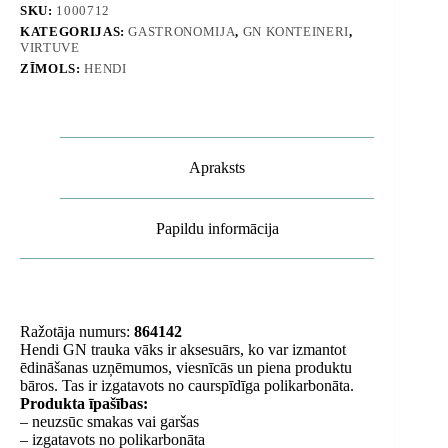
Hendi
SKU:
1000712
864142
KATEGORIJAS:
GASTRONOMIJA
,
GN KONTEINERI
,
daudzums
VIRTUVE
ZĪMOLS:
HENDI
Apraksts
Papildu informācija
Ražotāja numurs:
864142
Hendi GN trauka vāks ir aksesuārs, ko var izmantot
ēdināšanas uzņēmumos, viesnīcās un piena produktu
bāros. Tas ir izgatavots no caurspīdīga polikarbonāta.
Produkta īpašības:
– neuzsūc smakas vai garšas
– izgatavots no polikarbonāta