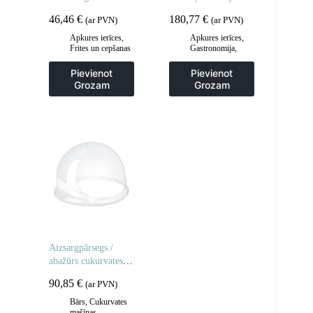
23 x 12 cm
46,46
€
180,77
€
(ar PVN)
(ar PVN)
Apkures ierīces
,
Apkures ierīces
,
Frites un cepšanas
Gastronomija
,
iekārtas
,
Hotdogu
Gastronomija
,
aprīkojums
,
Pievienot
Pievienot
Piederumi
Virtuve
Grozam
Grozam
ceptuvēm
,
Virtuve
Aizsargpārsegs /
abažūrs cukurvates
mašīnai 52cm
90,85
€
(ar PVN)
Bārs
,
Cukurvates
mašīnas
,