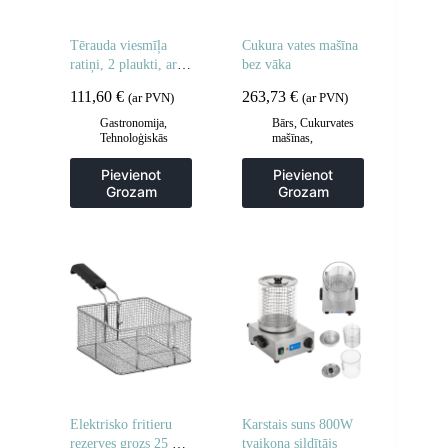
Tērauda viesmīļa
Cukura vates mašīna
ratiņi, 2 plaukti, ar
bez vāka
dziļiem plauktiem
111,60
€
263,73
€
(ar PVN)
(ar PVN)
Gastronomija
,
Bārs
,
Cukurvates
Tehnoloģiskās
mašīnas
,
mēbeles
,
Viesmīlis
Gastronomija
un transporta ratiņi
,
Pievienot
Pievienot
Virtuve
Grozam
Grozam
Elektrisko fritieru
Karstais suns 800W
rezerves grozs 25 x
tvaikoņa sildītājs