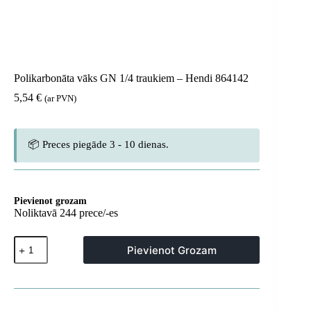
Polikarbonāta vāks GN 1/4 traukiem – Hendi 864142
5,54
€
(ar PVN)
📦 Preces piegāde 3 - 10 dienas.
Pievienot grozam
Noliktavā 244 prece/-es
Polikarbonāta
Pievienot Grozam
vāks
GN
1/4
traukiem
-