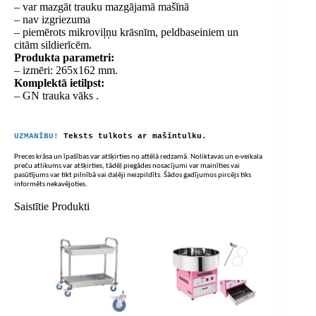
– var mazgāt trauku mazgājamā mašīnā
– nav izgriezuma
– piemērots mikroviļņu krāsnīm, peldbaseiniem un
citām sildierīcēm.
Produkta parametri:
– izmēri: 265x162 mm.
Komplektā ietilpst:
– GN trauka vāks .
UZMANĪBU!
Teksts tulkots ar mašīntulku.
Preces krāsa un īpašības var atšķirties no attēlā redzamā. Noliktavas un e-veikala
preču atlikums var atšķirties, tādēļ piegādes nosacījumi var mainīties vai
pasūtījums var tikt pilnībā vai daļēji neizpildīts. Šādos gadījumos pircējs tiks
informēts nekavējoties.
Saistītie Produkti