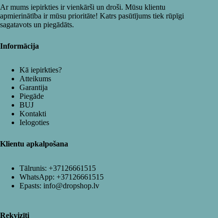
Ar mums iepirkties ir vienkārši un droši. Mūsu klientu
apmierinātība ir mūsu prioritāte! Katrs pasūtījums tiek rūpīgi
sagatavots un piegādāts.
Informācija
Kā iepirkties?
Atteikums
Garantija
Piegāde
BUJ
Kontakti
Ielogoties
Klientu apkalpošana
Tālrunis:
+37126661515
WhatsApp:
+37126661515
Epasts:
info@dropshop.lv
Rekvizīti