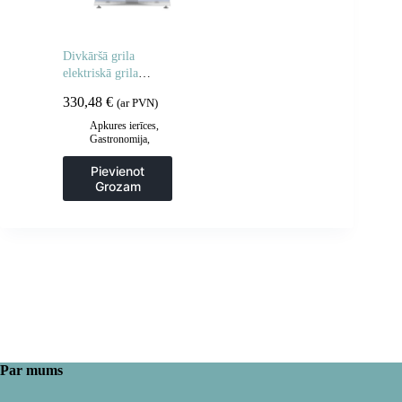
Divkāršā grila
elektriskā grila
plāksne 60 cm
330,48
€
(ar PVN)
Apkures ierīces
,
Gastronomija
,
Grila restes un
sildīšanas
Pievienot
plāksnes
,
Grila
Grozam
šķīvji
,
Virtuve
Par mums