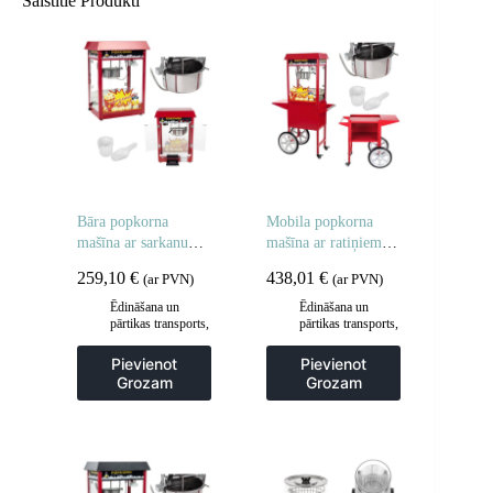
Saistītie Produkti
Bāra popkorna
Mobila popkorna
mašīna ar sarkanu
mašīna ar ratiņiem uz
jumtu
riteņiem
259,10
€
438,01
€
(ar PVN)
(ar PVN)
Ēdināšana un
Ēdināšana un
pārtikas transports
,
pārtikas transports
,
Gastronomija
,
Gastronomija
,
Popkorna mašīnas
Popkorna mašīnas
Pievienot
Pievienot
Grozam
Grozam