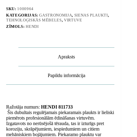
cm
-
SKU:
1000964
Hendi
KATEGORIJAS:
GASTRONOMIJA
,
SIENAS PLAUKTI
,
811733
TEHNOLOĢISKĀS MĒBELES
,
VIRTUVE
daudzums
ZĪMOLS:
HENDI
Apraksts
Papildu informācija
Ražotāja numurs:
HENDI
811733
Šis dubultais regulējamais piekaramais plaukts ir lieliski
piemērots profesionālām ēdināšanas virtuvēm.
Izgatavots no nerūsējošā tērauda, ​​tas ir izturīgs pret
koroziju, skrāpējumiem, iespiedumiem un citiem
mehāniskiem bojājumiem. Piekaramo plauktu var