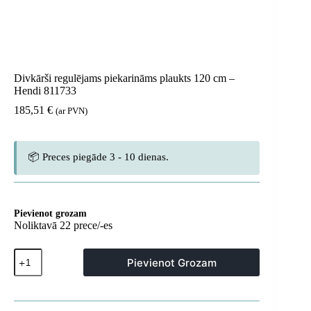
Divkārši regulējams piekarināms plaukts 120 cm –
Hendi 811733
185,51
€
(ar PVN)
📦 Preces piegāde 3 - 10 dienas.
Pievienot grozam
Noliktavā 22 prece/-es
Divkārši
Pievienot Grozam
regulējams
piekarināms
plaukts
120