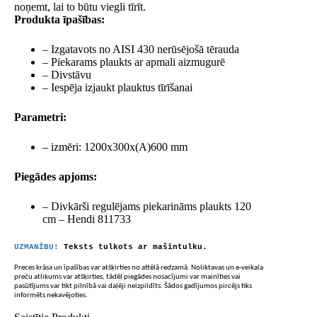
noņemt, lai to būtu viegli tīrīt.
Produkta īpašības:
– Izgatavots no AISI 430 nerūsējošā tērauda
– Piekarams plaukts ar apmali aizmugurē
– Divstāvu
– Iespēja izjaukt plauktus tīrīšanai
Parametri:
– izmēri: 1200x300x(A)600 mm
Piegādes apjoms:
– Divkārši regulējams piekarināms plaukts 120
cm – Hendi 811733
UZMANĪBU!
Teksts tulkots ar mašīntulku.
Preces krāsa un īpašības var atšķirties no attēlā redzamā. Noliktavas un e-veikala
preču atlikums var atšķirties, tādēļ piegādes nosacījumi var mainīties vai
pasūtījums var tikt pilnībā vai daļēji neizpildīts. Šādos gadījumos pircējs tiks
informēts nekavējoties.