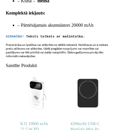
– Krāsa –
melna
Komplektā iekļauts:
– Pārnēsājamais akumulators 20000 mAh
UZMANĪBU!
Teksts tulkots ar mašīntulku.
Preces krāsa un īpašības var atšķirties no attēlā redzamā. Noliktavas un e-veikala
preču atlikums var atšķirties, tādēļ piegādes nosacījumi var mainīties vai
pasūtījums var tikt pilnībā vai daļēji neizpildīts. Šādos gadījumos pircējs tiks
informēts nekavējoties.
Saistītie Produkti
K31 10000 mAh
4200mAh USB-C
22,5 W PD
MagSafe Mini Power