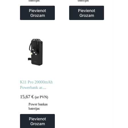
baterijas
baterijas
Pievienot
Pievienot
Grozam
Grozam
K11 Pro 20000mAh
Powerbank ar
iebūvētiem vadiem –
15,67
€
(ar PVN)
melns
Power bankas
baterijas
Pievienot
Grozam