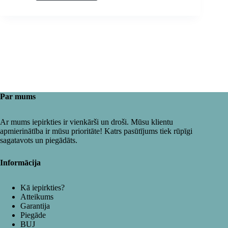
Par mums
Ar mums iepirkties ir vienkārši un droši. Mūsu klientu
apmierinātība ir mūsu prioritāte! Katrs pasūtījums tiek rūpīgi
sagatavots un piegādāts.
Informācija
Kā iepirkties?
Atteikums
Garantija
Piegāde
BUJ