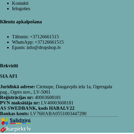
Kontakti
Ielogoties
Klientu apkalpošana
Tālrunis:
+37126661515
WhatsApp:
+37126661515
Epasts:
info@dropshop.lv
Rekvizīti
SIA AFI
Juridiskā adrese:
Ciemupe, Daugavpils iela 1a, Ogresgala
pag., Ogres nov., LV-5001
Reģistrācijas nr:
40003608181
PVN maksātāja nr:
LV40003608181
AS SWEDBANK, kods HABALV22
Bankas konts:
LV76HABA0551003447290