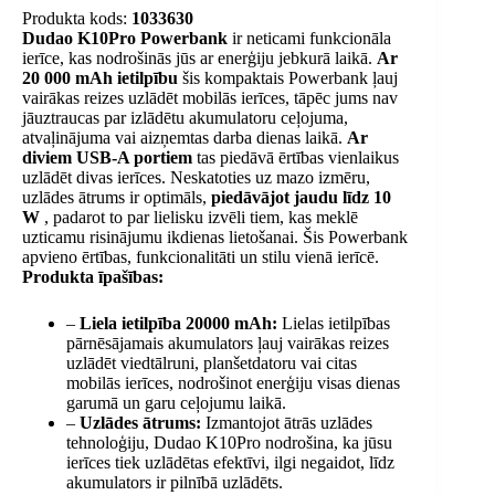
Produkta kods:
1033630
Dudao K10Pro Powerbank
ir neticami funkcionāla
ierīce, kas nodrošinās jūs ar enerģiju jebkurā laikā.
Ar
20 000 mAh ietilpību
šis kompaktais Powerbank ļauj
vairākas reizes uzlādēt mobilās ierīces, tāpēc jums nav
jāuztraucas par izlādētu akumulatoru ceļojuma,
atvaļinājuma vai aizņemtas darba dienas laikā.
Ar
diviem USB-A portiem
tas piedāvā ērtības vienlaikus
uzlādēt divas ierīces. Neskatoties uz mazo izmēru,
uzlādes ātrums ir optimāls,
piedāvājot jaudu līdz 10
W
, padarot to par lielisku izvēli tiem, kas meklē
uzticamu risinājumu ikdienas lietošanai. Šis Powerbank
apvieno ērtības, funkcionalitāti un stilu vienā ierīcē.
Produkta īpašības:
–
Liela ietilpība 20000 mAh:
Lielas ietilpības
pārnēsājamais akumulators ļauj vairākas reizes
uzlādēt viedtālruni, planšetdatoru vai citas
mobilās ierīces, nodrošinot enerģiju visas dienas
garumā un garu ceļojumu laikā.
–
Uzlādes ātrums:
Izmantojot ātrās uzlādes
tehnoloģiju, Dudao K10Pro nodrošina, ka jūsu
ierīces tiek uzlādētas efektīvi, ilgi negaidot, līdz
akumulators ir pilnībā uzlādēts.