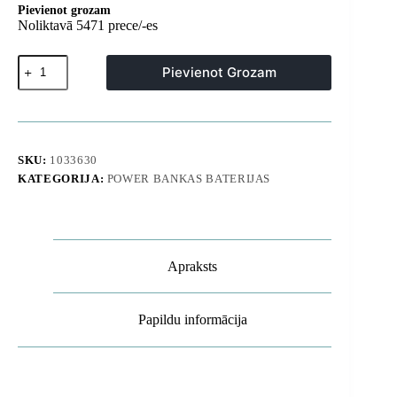
Pievienot grozam
Noliktavā 5471 prece/-es
Powerbank
Pievienot Grozam
20000mAh
USB-
A
K10Pro
2.4A
-
SKU:
1033630
melns
KATEGORIJA:
POWER BANKAS BATERIJAS
daudzums
Apraksts
Papildu informācija