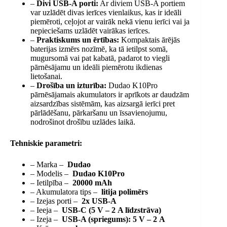
–
Divi USB-A porti:
Ar diviem USB-A portiem
var uzlādēt divas ierīces vienlaikus, kas ir ideāli
piemēroti, ceļojot ar vairāk nekā vienu ierīci vai ja
nepieciešams uzlādēt vairākas ierīces.
–
Praktiskums un ērtības:
Kompaktais ārējās
baterijas izmērs nozīmē, ka tā ietilpst somā,
mugursomā vai pat kabatā, padarot to viegli
pārnēsājamu un ideāli piemērotu ikdienas
lietošanai.
–
Drošība un izturība:
Dudao K10Pro
pārnēsājamais akumulators ir aprīkots ar daudzām
aizsardzības sistēmām, kas aizsargā ierīci pret
pārlādēšanu, pārkaršanu un īssavienojumu,
nodrošinot drošību uzlādes laikā.
Tehniskie parametri:
– Marka –
Dudao
– Modelis –
Dudao K10Pro
– Ietilpība –
20000 mAh
– Akumulatora tips –
litija polimērs
– Izejas porti –
2x USB-A
– Ieeja –
USB-C (5 V – 2 A līdzstrāva)
– Izeja –
USB-A (spriegums): 5 V – 2 A