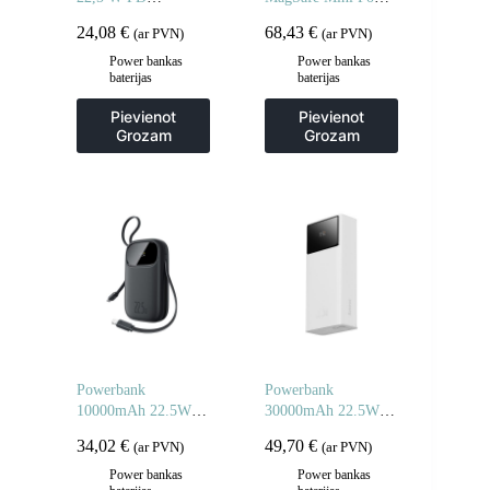
Powerbank ar
Mag pārnēsājamais
24,08
€
68,43
€
(ar PVN)
(ar PVN)
iebūvētu kabeli –
akumulators – melns
balts
Power bankas
Power bankas
baterijas
baterijas
Pievienot
Pievienot
Grozam
Grozam
Powerbank
Powerbank
10000mAh 22.5W ar
30000mAh 22.5W ar
displeju USB-C
USB-A – USB-C 3A
34,02
€
49,70
€
(ar PVN)
(ar PVN)
iPhone Lightning
kabeli 30cm – balts
kabeļi – melni
Power bankas
Power bankas