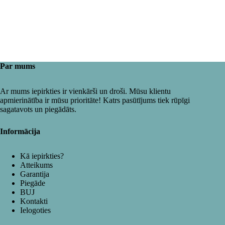
Par mums
Ar mums iepirkties ir vienkārši un droši. Mūsu klientu
apmierinātība ir mūsu prioritāte! Katrs pasūtījums tiek rūpīgi
sagatavots un piegādāts.
Informācija
Kā iepirkties?
Atteikums
Garantija
Piegāde
BUJ
Kontakti
Ielogoties