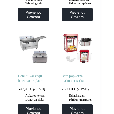
Tehnoloģiskās
Frites un cepšanas
mēbeles
,
Viesmīlis
iekārtas
,
un transporta ratiņi
,
Gastronomija
,
Pievienot
Pievienot
Virtuve
Regulējamas
Grozam
Grozam
cepšanas iekārtas
,
Virtuve
Donutu vai zivju
Bāra popkorna
fritētava ar plauktu,
mašīna ar sarkanu
divi grozi 24L
jumtu
547,41
€
259,10
€
(ar PVN)
(ar PVN)
Apkures ierīces
,
Ēdināšana un
Donut un zivju
pārtikas transports
,
fritieri
,
Frites un
Gastronomija
,
cepšanas iekārtas
,
Popkorna mašīnas
Pievienot
Pievienot
Gastronomija
,
Grozam
Grozam