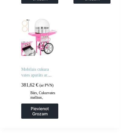
Virtuve
Mobilais cukura
vates aparāts ar
ratiņiem
381,62
€
(ar PVN)
Bārs
,
Cukurvates
mašīnas
,
Gastronomija
Pievienot
Grozam