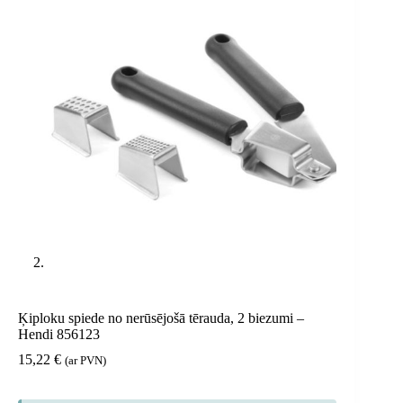
Ķiploku spiede no nerūsējošā tērauda, ​​2 biezumi –
Hendi 856123
15,22
€
(ar PVN)