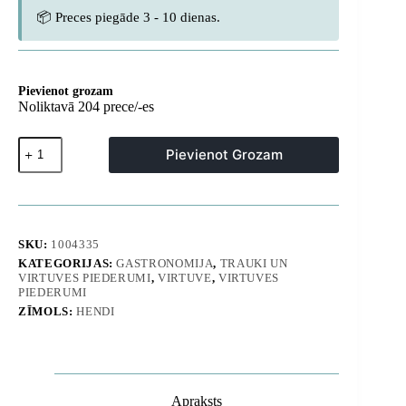
📦 Preces piegāde 3 - 10 dienas.
Pievienot grozam
Noliktavā 204 prece/-es
Ķiploku
Pievienot Grozam
spiede
no
nerūsējošā
tērauda,
2
SKU:
1004335
biezumi
KATEGORIJAS:
GASTRONOMIJA
,
TRAUKI UN
-
VIRTUVES PIEDERUMI
,
VIRTUVE
,
VIRTUVES
Hendi
PIEDERUMI
856123
ZĪMOLS:
HENDI
daudzums
Apraksts