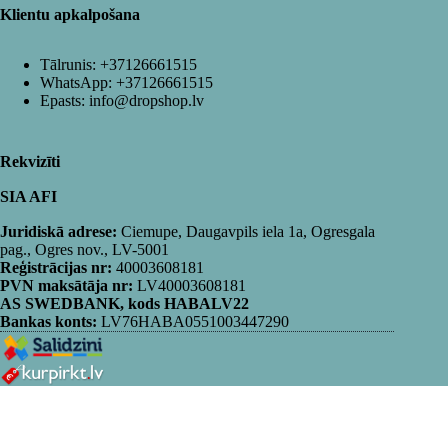
Klientu apkalpošana
Tālrunis:
+37126661515
WhatsApp:
+37126661515
Epasts:
info@dropshop.lv
Rekvizīti
SIA AFI
Juridiskā adrese:
Ciemupe, Daugavpils iela 1a, Ogresgala
pag., Ogres nov., LV-5001
Reģistrācijas nr:
40003608181
PVN maksātāja nr:
LV40003608181
AS SWEDBANK, kods HABALV22
Bankas konts:
LV76HABA0551003447290