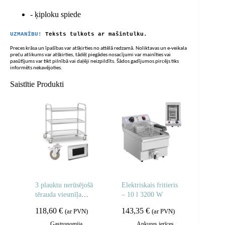
- ķiploku spiede
UZMANĪBU!
Teksts tulkots ar mašīntulku.
Preces krāsa un īpašības var atšķirties no attēlā redzamā. Noliktavas un e-veikala
preču atlikums var atšķirties, tādēļ piegādes nosacījumi var mainīties vai
pasūtījums var tikt pilnībā vai daļēji neizpildīts. Šādos gadījumos pircējs tiks
informēts nekavējoties.
Saistītie Produkti
3 plauktu nerūsējošā
Elektriskais fritieris
tērauda viesmīļa
– 10 l 3200 W
ratiņi
118,60
€
143,35
€
(ar PVN)
(ar PVN)
Gastronomija
,
Apkures ierīces
,