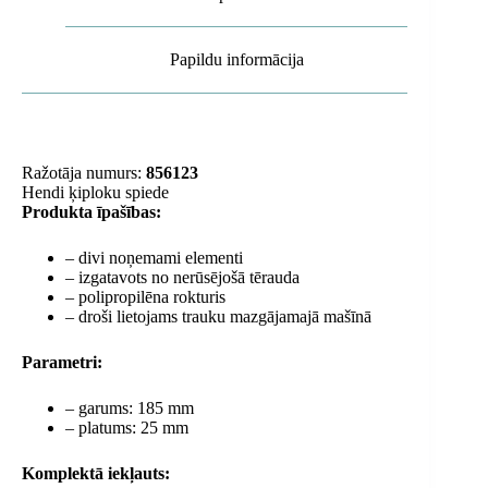
Papildu informācija
Ražotāja numurs:
856123
Hendi ķiploku spiede
Produkta īpašības:
– divi noņemami elementi
– izgatavots no nerūsējošā tērauda
– polipropilēna rokturis
– droši lietojams trauku mazgājamajā mašīnā
Parametri:
– garums: 185 mm
– platums: 25 mm
Komplektā iekļauts: