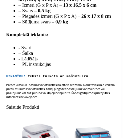
– Izmēri (G x P x A) –
13 x 16,5 x 6 cm
– Svars –
0,5 kg
– Piegādes izmēri (G x P x A) –
26 x 17 x 8 cm
– Sūtījuma svars –
0,9 kg
Komplektā iekļauts:
- Svari
– Šalka
- Lādētājs
– PL instrukcijas
UZMANĪBU!
Teksts tulkots ar mašīntulku.
Preces krāsa un īpašības var atšķirties no attēlā redzamā. Noliktavas un e-veikala
preču atlikums var atšķirties, tādēļ piegādes nosacījumi var mainīties vai
pasūtījums var tikt pilnībā vai daļēji neizpildīts. Šādos gadījumos pircējs tiks
informēts nekavējoties.
Saistītie Produkti