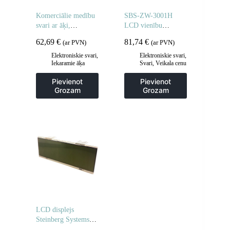
Komerciālie medību
SBS-ZW-3001H
svari ar āķi,
LCD vienību
medniekiem SBS-
skaitīšanas
62,69
€
81,74
€
(ar PVN)
(ar PVN)
KW-300/100-O LCD
kontrolsvars līdz 30
līdz 300 kg
kg
Elektroniskie svari
,
Elektroniskie svari
,
Iekaramie āķa
Svari
,
Veikala cenu
svari
,
Svari
skalas
Pievienot
Pievienot
Grozam
Grozam
LCD displejs
Steinberg Systems
āķa svariem