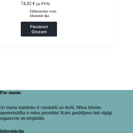
74,92
€
(ar PVN)
Elektroniskie svari
,
Iekaramie āķa
svari
,
Svari
Pievienot
Grozam
Par mums
Ar mums iepirkties ir vienkārši un droši. Mūsu klientu
apmierinātība ir mūsu prioritāte! Katrs pasūtījums tiek rūpīgi
sagatavots un piegādāts.
Informācija