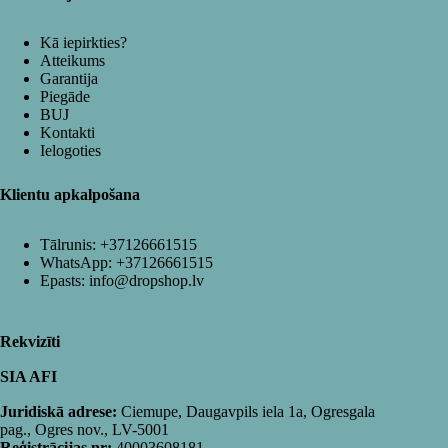
Kā iepirkties?
Atteikums
Garantija
Piegāde
BUJ
Kontakti
Ielogoties
Klientu apkalpošana
Tālrunis:
+37126661515
WhatsApp:
+37126661515
Epasts:
info@dropshop.lv
Rekvizīti
SIA AFI
Juridiskā adrese:
Ciemupe, Daugavpils iela 1a, Ogresgala
pag., Ogres nov., LV-5001
Reģistrācijas nr:
40003608181