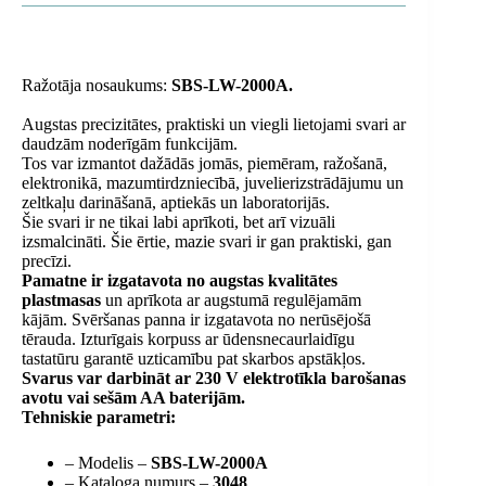
Ražotāja nosaukums:
SBS-LW-2000A.
Augstas precizitātes, praktiski un viegli lietojami svari ar
daudzām noderīgām funkcijām.
Tos var izmantot dažādās jomās, piemēram, ražošanā,
elektronikā, mazumtirdzniecībā, juvelierizstrādājumu un
zeltkaļu darināšanā, aptiekās un laboratorijās.
Šie svari ir ne tikai labi aprīkoti, bet arī vizuāli
izsmalcināti. Šie ērtie, mazie svari ir gan praktiski, gan
precīzi.
Pamatne ir izgatavota no augstas kvalitātes
plastmasas
un aprīkota ar augstumā regulējamām
kājām. Svēršanas panna ir izgatavota no nerūsējošā
tērauda. Izturīgais korpuss ar ūdensnecaurlaidīgu
tastatūru garantē uzticamību pat skarbos apstākļos.
Svarus var darbināt ar 230 V elektrotīkla barošanas
avotu vai sešām AA baterijām.
Tehniskie parametri:
– Modelis –
SBS-LW-2000A
– Kataloga numurs –
3048