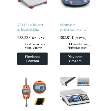
VALOR 4000 svari
Skaitīšanas
ar legalizāciju
platformas svari
virtuves ēdināšanas
RANGER COUNT
538,22
€
382,81
€
(ar PVN)
(ar PVN)
vajadzībām,
1000 15 kg / 1 g –
ūdensizturīgi, IP68,
OHAUS RC11P15
Elektroniskie svari
,
Elektroniskie svari
,
Svari
,
Virtuves
Platformas svari,
LED, 3 kg / 1 g –
svari
paku svari
,
Svari
OHAUS
Pievienot
Pievienot
V41PWE3T-M
Grozam
Grozam