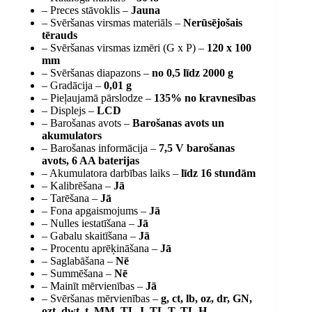
– Preces stāvoklis –
Jauna
– Svēršanas virsmas materiāls –
Nerūsējošais
tērauds
– Svēršanas virsmas izmēri (G x P) –
120 x 100
mm
– Svēršanas diapazons –
no 0,5 līdz 2000 g
– Gradācija –
0,01 g
– Pieļaujamā pārslodze –
135% no kravnesības
– Displejs –
LCD
– Barošanas avots –
Barošanas avots un
akumulators
– Barošanas informācija –
7,5 V barošanas
avots, 6 AA baterijas
– Akumulatora darbības laiks –
līdz 16 stundām
– Kalibrēšana –
Jā
– Tarēšana –
Jā
– Fona apgaismojums –
Jā
– Nulles iestatīšana –
Jā
– Gabalu skaitīšana –
Jā
– Procentu aprēķināšana –
Jā
– Saglabāšana –
Nē
– Summēšana –
Nē
– Mainīt mērvienības –
Jā
– Svēršanas mērvienības –
g, ct, lb, oz, dr, GN,
ozt, dwt, t, MM, TL.J, TL.T, TL.H