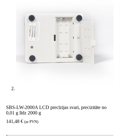
SBS-LW-2000A LCD precīzijas svari, precizitāte no
0,01 g līdz 2000 g
141,48
€
(ar PVN)