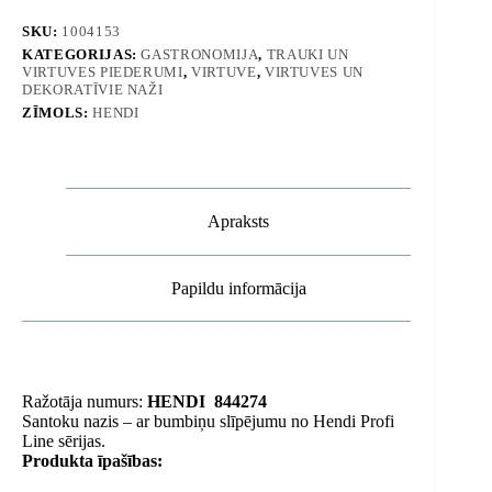
asinājumu
Profi
SKU:
1004153
Line
KATEGORIJAS:
GASTRONOMIJA
,
TRAUKI UN
180
VIRTUVES PIEDERUMI
,
VIRTUVE
,
VIRTUVES UN
mm
DEKORATĪVIE NAŽI
-
ZĪMOLS:
HENDI
Hendi
844274
daudzums
Apraksts
Papildu informācija
Ražotāja numurs:
HENDI
844274
Santoku nazis – ar bumbiņu slīpējumu no Hendi Profi
Line sērijas.
Produkta īpašības: