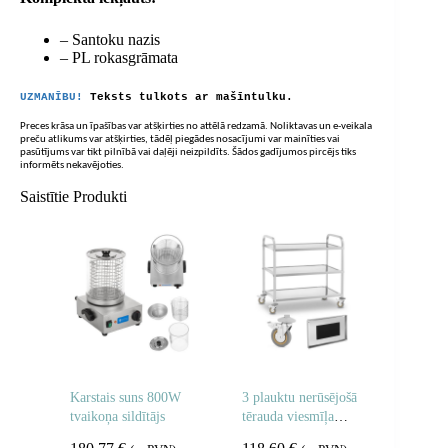
– Santoku nazis
– PL rokasgrāmata
UZMANĪBU!
Teksts tulkots ar mašīntulku.
Preces krāsa un īpašības var atšķirties no attēlā redzamā. Noliktavas un e-veikala
preču atlikums var atšķirties, tādēļ piegādes nosacījumi var mainīties vai
pasūtījums var tikt pilnībā vai daļēji neizpildīts. Šādos gadījumos pircējs tiks
informēts nekavējoties.
Saistītie Produkti
Karstais suns 800W
3 plauktu nerūsējošā
tvaikoņa sildītājs
tērauda viesmīļa
ratiņi