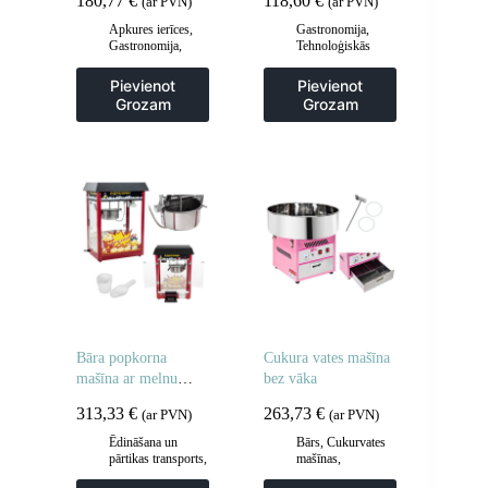
180,77
€
118,60
€
(ar PVN)
(ar PVN)
Apkures ierīces
,
Gastronomija
,
Gastronomija
,
Tehnoloģiskās
Hotdogu
mēbeles
,
Viesmīlis
aprīkojums
,
un transporta ratiņi
,
Pievienot
Pievienot
Virtuve
Virtuve
Grozam
Grozam
Bāra popkorna
Cukura vates mašīna
mašīna ar melnu
bez vāka
jumtu
313,33
€
263,73
€
(ar PVN)
(ar PVN)
Ēdināšana un
Bārs
,
Cukurvates
pārtikas transports
,
mašīnas
,
Gastronomija
,
Gastronomija