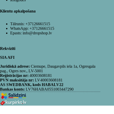
Klientu apkalpošana
Tālrunis:
+37126661515
WhatsApp:
+37126661515
Epasts:
info@dropshop.lv
Rekvizīti
SIA AFI
Juridiskā adrese:
Ciemupe, Daugavpils iela 1a, Ogresgala
pag., Ogres nov., LV-5001
Reģistrācijas nr:
40003608181
PVN maksātāja nr:
LV40003608181
AS SWEDBANK, kods HABALV22
Bankas konts:
LV76HABA0551003447290