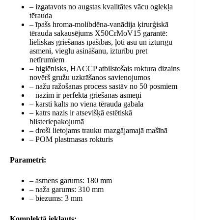
– izgatavots no augstas kvalitātes vācu oglekļa
tērauda
– īpašs hroma-molibdēna-vanādija ķirurģiskā
tērauda sakausējums X50CrMoV15 garantē:
lieliskas griešanas īpašības, ļoti asu un izturīgu
asmeni, vieglu asināšanu, izturību pret
netīrumiem
– higiēnisks, HACCP atbilstošais roktura dizains
novērš gružu uzkrāšanos savienojumos
– nažu ražošanas process sastāv no 50 posmiem
– nazim ir perfekta griešanas asmeņi
– karsti kalts no viena tērauda gabala
– katrs nazis ir atsevišķā estētiskā
blisteriepakojumā
– droši lietojams trauku mazgājamajā mašīnā
– POM plastmasas rokturis
Parametri:
– asmens garums: 180 mm
– naža garums: 310 mm
– biezums: 3 mm
Komplektā iekļauts: