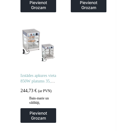
Popkorna mašīnas
Pievienot
Pievienot
Grozam
Grozam
Izstādes apkures vieta
850W platums 35,5
cm
244,73
€
(ar PVN)
Bain-marie un
sildītāji
,
Gastronomija
,
Vitrīnu skapji un
Pievienot
apsildes skapji
Grozam