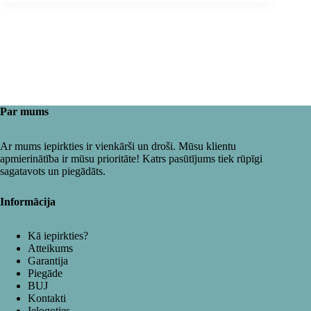
Par mums
Ar mums iepirkties ir vienkārši un droši. Mūsu klientu
apmierinātība ir mūsu prioritāte! Katrs pasūtījums tiek rūpīgi
sagatavots un piegādāts.
Informācija
Kā iepirkties?
Atteikums
Garantija
Piegāde
BUJ
Kontakti
Ielogoties