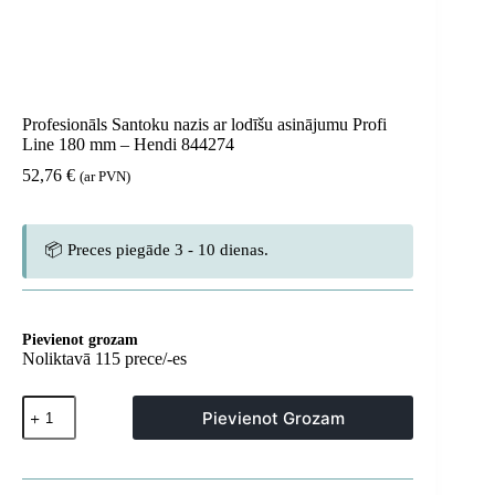
Profesionāls Santoku nazis ar lodīšu asinājumu Profi
Line 180 mm – Hendi 844274
52,76
€
(ar PVN)
📦 Preces piegāde 3 - 10 dienas.
Pievienot grozam
Noliktavā 115 prece/-es
Profesionāls
Pievienot Grozam
Santoku
nazis
ar
lodīšu