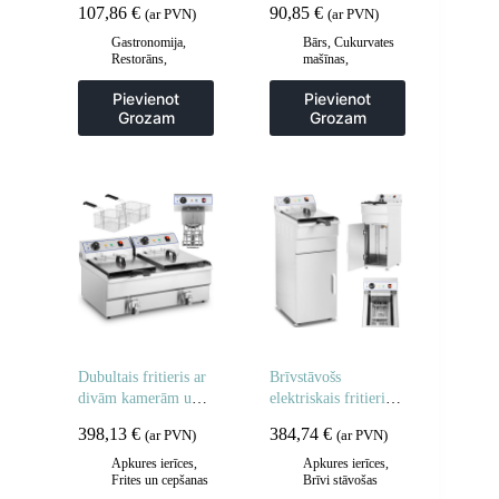
107,86
€
90,85
€
(ar PVN)
(ar PVN)
Gastronomija
,
Bārs
,
Cukurvates
Restorāns
,
mašīnas
,
Viesmīļa
Gastronomija
piederumi
,
Pievienot
Pievienot
Viesmīļu ratiņi
Grozam
Grozam
Dubultais fritieris ar
Brīvstāvošs
divām kamerām un
elektriskais fritieris
krāniem 400V –
uz skapja 400V 10L
398,13
€
384,74
€
(ar PVN)
(ar PVN)
2x10L
Apkures ierīces
,
Apkures ierīces
,
Frites un cepšanas
Brīvi stāvošas
iekārtas
,
cepšanas iekārtas
,