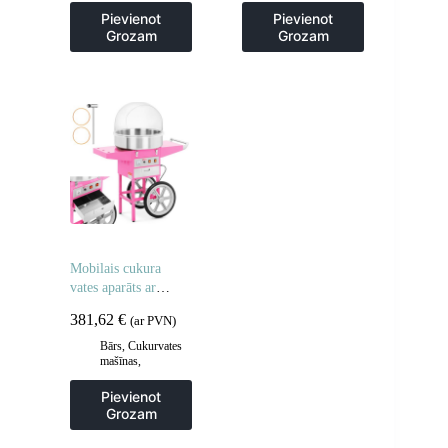
Gastronomija
,
Frites un cepšanas
Pievienot
Pievienot
Regulējamas
iekārtas
,
Grozam
Grozam
cepšanas iekārtas
,
Gastronomija
,
Virtuve
Virtuve
Mobilais cukura
vates aparāts ar
ratiņiem
381,62
€
(ar PVN)
Bārs
,
Cukurvates
mašīnas
,
Gastronomija
Pievienot
Grozam