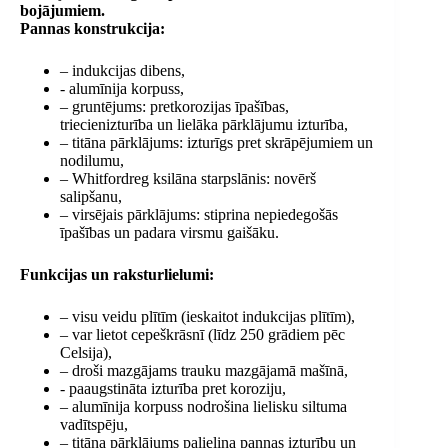
bojājumiem.
Pannas konstrukcija:
– indukcijas dibens,
- alumīnija korpuss,
– gruntējums: pretkorozijas īpašības,
triecienizturība un lielāka pārklājumu izturība,
– titāna pārklājums: izturīgs pret skrāpējumiem un
nodilumu,
– Whitfordreg ksilāna starpslānis: novērš
salipšanu,
– virsējais pārklājums: stiprina nepiedegošās
īpašības un padara virsmu gaišāku.
Funkcijas un raksturlielumi:
– visu veidu plītīm (ieskaitot indukcijas plītīm),
– var lietot cepeškrāsnī (līdz 250 grādiem pēc
Celsija),
– droši mazgājams trauku mazgājamā mašīnā,
- paaugstināta izturība pret koroziju,
– alumīnija korpuss nodrošina lielisku siltuma
vadītspēju,
– titāna pārklājums palielina pannas izturību un