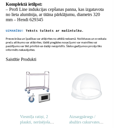
Komplektā ietilpst:
– Profi Line indukcijas cepšanas panna, kas izgatavota
no lieta alumīnija, ar titāna pārklājumu, diametrs 320
mm – Hendi 629345
UZMANĪBU!
Teksts tulkots ar mašīntulku.
Preces krāsa un īpašības var atšķirties no attēlā redzamā. Noliktavas un e-veikala
preču atlikums var atšķirties, tādēļ piegādes nosacījumi var mainīties vai
pasūtījums var tikt pilnībā vai daļēji neizpildīts. Šādos gadījumos pircējs tiks
informēts nekavējoties.
Saistītie Produkti
Viesmīļa ratiņi, 2
Aizsargpārsegs /
plaukti, nerūsējošais
abažūrs cukurvates
tērauds
mašīnai 52cm