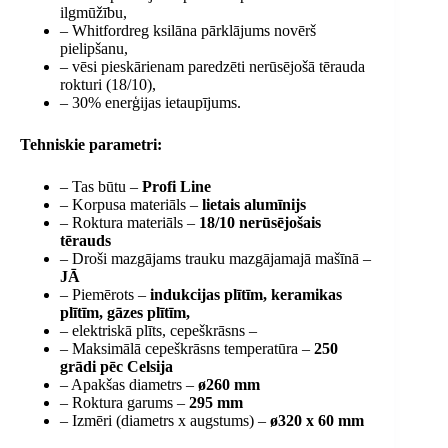
ilgmūžību,
– Whitfordreg ksilāna pārklājums novērš
pielipšanu,
– vēsi pieskārienam paredzēti nerūsējošā tērauda
rokturi (18/10),
– 30% enerģijas ietaupījums.
Tehniskie parametri:
– Tas būtu –
Profi Line
– Korpusa materiāls –
lietais alumīnijs
– Roktura materiāls –
18/10 nerūsējošais
tērauds
– Droši mazgājams trauku mazgājamajā mašīnā –
JĀ
– Piemērots –
indukcijas plītīm, keramikas
plītīm, gāzes plītīm,
– elektriskā plīts, cepeškrāsns –
– Maksimālā cepeškrāsns temperatūra –
250
grādi pēc Celsija
– Apakšas diametrs –
ø260 mm
– Roktura garums –
295 mm
– Izmēri (diametrs x augstums) –
ø320 x 60 mm