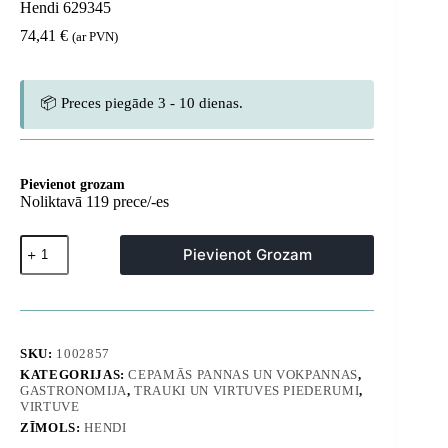
Hendi 629345
74,41
€
(ar PVN)
📦 Preces piegāde 3 - 10 dienas.
Pievienot grozam
Noliktavā 119 prece/-es
Profi
Pievienot Grozam
Line
indukcijas
cepšanas
panna,
izgatavota
no
SKU:
1002857
lieta
KATEGORIJAS:
CEPAMĀS PANNAS UN VOKPANNAS
,
alumīnija,
GASTRONOMIJA
,
TRAUKI UN VIRTUVES PIEDERUMI
,
pārklāta
VIRTUVE
ar
ZĪMOLS:
HENDI
titānu,
diametrs