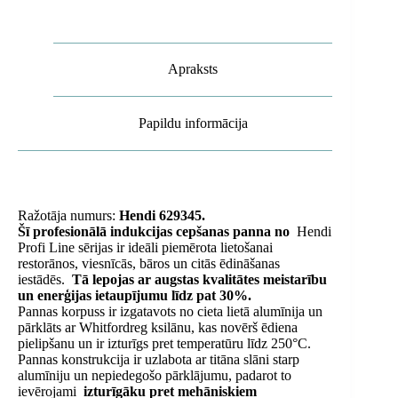
320
mm
-
Hendi
Apraksts
629345
daudzums
Papildu informācija
Ražotāja numurs:
Hendi 629345.
Šī profesionālā indukcijas cepšanas panna no
Hendi
Profi Line sērijas ir ideāli piemērota lietošanai
restorānos, viesnīcās, bāros un citās ēdināšanas
iestādēs.
Tā lepojas ar augstas kvalitātes meistarību
un enerģijas ietaupījumu līdz pat 30%.
Pannas korpuss ir izgatavots no cieta lietā alumīnija un
pārklāts ar Whitfordreg ksilānu, kas novērš ēdiena
pielipšanu un ir izturīgs pret temperatūru līdz 250°C.
Pannas konstrukcija ir uzlabota ar titāna slāni starp
alumīniju un nepiedegošo pārklājumu, padarot to
ievērojami
izturīgāku pret mehāniskiem