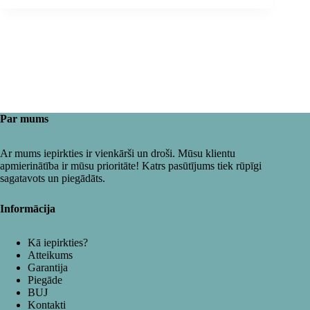
Par mums
Ar mums iepirkties ir vienkārši un droši. Mūsu klientu
apmierinātība ir mūsu prioritāte! Katrs pasūtījums tiek rūpīgi
sagatavots un piegādāts.
Informācija
Kā iepirkties?
Atteikums
Garantija
Piegāde
BUJ
Kontakti