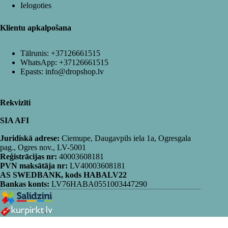
Ielogoties
Klientu apkalpošana
Tālrunis:
+37126661515
WhatsApp:
+37126661515
Epasts:
info@dropshop.lv
Rekvizīti
SIA AFI
Juridiskā adrese:
Ciemupe, Daugavpils iela 1a, Ogresgala
pag., Ogres nov., LV-5001
Reģistrācijas nr:
40003608181
PVN maksātāja nr:
LV40003608181
AS SWEDBANK, kods HABALV22
Bankas konts:
LV76HABA0551003447290