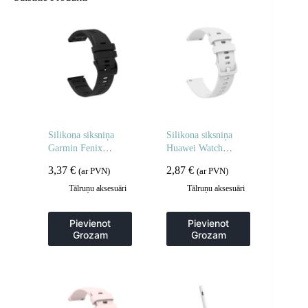
Silikona siksniņa
Silikona siksniņa
Garmin Fenix
Huawei Watch
3/5X/6X/7X Pro
GT2/GT3 42 mm
3,37
€
2,87
€
(ar PVN)
(ar PVN)
viedpulkstenim –
viedpulkstenim –
melna
balta
Tālruņu aksesuāri
Tālruņu aksesuāri
Pievienot
Pievienot
Grozam
Grozam