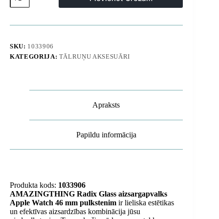
rūdīta
stikla
maciņš
Apple
Watch
46mm
SKU:
1033906
pulksteņam
KATEGORIJA:
TĀLRUŅU AKSESUĀRI
-
caurspīdīgs
daudzums
Apraksts
Papildu informācija
Produkta kods:
1033906
AMAZINGTHING Radix Glass aizsargapvalks
Apple Watch 46 mm pulkstenim
ir lieliska estētikas
un efektīvas aizsardzības kombinācija jūsu