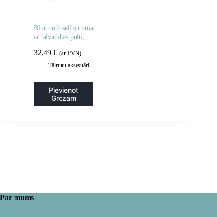
Bluetooth selfiju nūja
ar tālvadības pulti,
statīva galva, 148 cm
32,49
€
(ar PVN)
– melna
Tālruņu aksesuāri
Pievienot
Grozam
Par mums