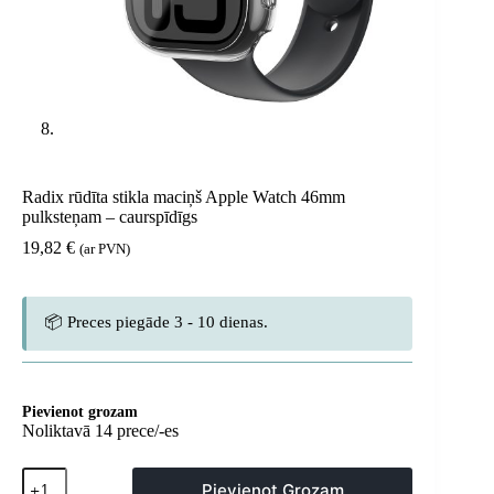
Radix rūdīta stikla maciņš Apple Watch 46mm
pulksteņam – caurspīdīgs
19,82
€
(ar PVN)
📦 Preces piegāde 3 - 10 dienas.
Pievienot grozam
Noliktavā 14 prece/-es
Radix
Pievienot Grozam