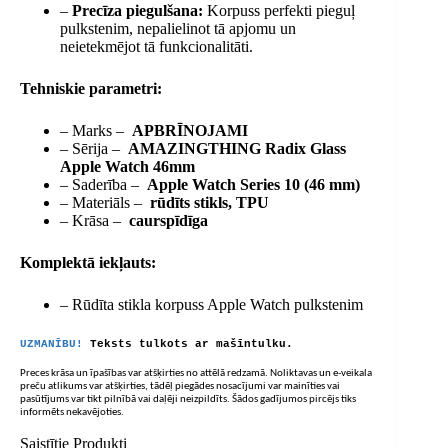
–
Precīza piegulšana:
Korpuss perfekti pieguļ
pulkstenim, nepalielinot tā apjomu un
neietekmējot tā funkcionalitāti.
Tehniskie parametri:
– Marks –
APBRĪNOJAMI
– Sērija –
AMAZINGTHING Radix Glass
Apple Watch 46mm
– Saderība –
Apple Watch Series 10 (46 mm)
– Materiāls –
rūdīts stikls, TPU
– Krāsa –
caurspīdīga
Komplektā iekļauts:
– Rūdīta stikla korpuss Apple Watch pulkstenim
UZMANĪBU!
Teksts tulkots ar mašīntulku.
Preces krāsa un īpašības var atšķirties no attēlā redzamā. Noliktavas un e-veikala
preču atlikums var atšķirties, tādēļ piegādes nosacījumi var mainīties vai
pasūtījums var tikt pilnībā vai daļēji neizpildīts. Šādos gadījumos pircējs tiks
informēts nekavējoties.
Saistītie Produkti