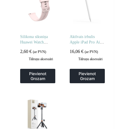
Silikona siksniņa
Aktīvais irbulis
Huawei Watch
Apple iPad Pro Air
GT2/GT3 42mm
Mini 130mAh USB-
2,60
€
16,06
€
(ar PVN)
(ar PVN)
viedpulkstenim –
C – balts
rozā
Tālruņu aksesuāri
Tālruņu aksesuāri
Pievienot
Pievienot
Grozam
Grozam