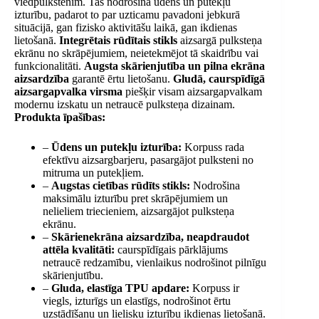
viedpulkstenim. Tas nodrošina ūdens un putekļu
izturību, padarot to par uzticamu pavadoni jebkurā
situācijā, gan fizisko aktivitāšu laikā, gan ikdienas
lietošanā.
Integrētais rūdītais stikls
aizsargā pulksteņa
ekrānu no skrāpējumiem, neietekmējot tā skaidrību vai
funkcionalitāti.
Augsta skārienjutība un pilna ekrāna
aizsardzība
garantē ērtu lietošanu.
Gludā, caurspīdīgā
aizsargapvalka virsma
piešķir visam aizsargapvalkam
modernu izskatu un netraucē pulksteņa dizainam.
Produkta īpašības:
–
Ūdens un putekļu izturība:
Korpuss rada
efektīvu aizsargbarjeru, pasargājot pulksteni no
mitruma un putekļiem.
–
Augstas cietības rūdīts stikls:
Nodrošina
maksimālu izturību pret skrāpējumiem un
nelieliem triecieniem, aizsargājot pulksteņa
ekrānu.
–
Skārienekrāna aizsardzība, neapdraudot
attēla kvalitāti:
caurspīdīgais pārklājums
netraucē redzamību, vienlaikus nodrošinot pilnīgu
skārienjutību.
–
Gluda, elastīga TPU apdare:
Korpuss ir
viegls, izturīgs un elastīgs, nodrošinot ērtu
uzstādīšanu un lielisku izturību ikdienas lietošanā.