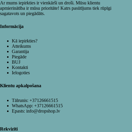
Ar mums iepirkties ir vienkārši un droši. Mūsu klientu
apmierinātība ir mūsu prioritāte! Katrs pasūtījums tiek rūpīgi
sagatavots un piegādāts.
Informācija
Kā iepirkties?
Atteikums
Garantija
Piegāde
BUJ
Kontakti
Ielogoties
Klientu apkalpošana
Tālrunis:
+37126661515
WhatsApp:
+37126661515
Epasts:
info@dropshop.lv
Rekvizīti