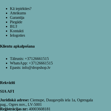
Kā iepirkties?
Atteikums
Garantija
Piegāde
BUJ
Kontakti
Ielogoties
Klientu apkalpošana
Tālrunis:
+37126661515
WhatsApp:
+37126661515
Epasts:
info@dropshop.lv
Rekvizīti
SIA AFI
Juridiskā adrese:
Ciemupe, Daugavpils iela 1a, Ogresgala
pag., Ogres nov., LV-5001
Reģistrācijas nr:
40003608181