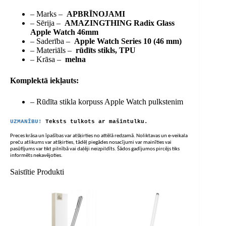
– Marks –
APBRĪNOJAMI
– Sērija –
AMAZINGTHING Radix Glass
Apple Watch 46mm
– Saderība –
Apple Watch Series 10 (46 mm)
– Materiāls –
rūdīts stikls, TPU
– Krāsa –
melna
Komplektā iekļauts:
– Rūdīta stikla korpuss Apple Watch pulkstenim
UZMANĪBU!
Teksts tulkots ar mašīntulku.
Preces krāsa un īpašības var atšķirties no attēlā redzamā. Noliktavas un e-veikala
preču atlikums var atšķirties, tādēļ piegādes nosacījumi var mainīties vai
pasūtījums var tikt pilnībā vai daļēji neizpildīts. Šādos gadījumos pircējs tiks
informēts nekavējoties.
Saistītie Produkti