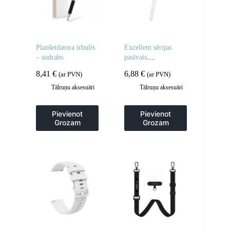
Planšetdatora irbulis
Excellent sērijas
– sudrabs
pasīvais
skārienjutīgais irbulis
8,41
€
6,88
€
(ar PVN)
(ar PVN)
kapacitatīvajiem
ekrāniem – balts
Tālruņu aksesuāri
Tālruņu aksesuāri
Pievienot
Pievienot
Grozam
Grozam