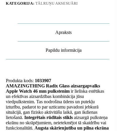
KATEGORIJA:
TĀLRUŅU AKSESUĀRI
-
melns
daudzums
Apraksts
Papildu informācija
Produkta kods:
1033907
AMAZINGTHING Radix Glass aizsargapvalks
Apple Watch 46 mm pulkstenim
ir lieliska estētikas
un efektīvas aizsardzības kombinācija jūsu
viedpulkstenim. Tas nodrošina ūdens un putekļu
izturību, padarot to par uzticamu pavadoni jebkurā
situācijā, gan fizisko aktivitāšu laikā, gan ikdienas
lietošanā.
Integrētais rūdītais stikls
aizsargā pulksteņa
ekrānu no skrāpējumiem, neietekmējot tā skaidrību vai
funkcionalitāti.
Augsta skārienjutība un pilna ekrāna