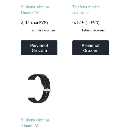
Silikona siksniņa
Telefona maciņa
Huawei Watch
aukliņa ar
GT2/GT3 42 mm
regulējamu siksniņu
2,87
€
6,12
€
(ar PVN)
(ar PVN)
viedpulkstenim –
– melna
balta
Tālruņu aksesuāri
Tālruņu aksesuāri
Pievienot
Pievienot
Grozam
Grozam
Silikona siksniņa
Xiaomi Mi
Watch/Amazfit GTR