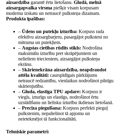
aizsardzība
garantē ērtu lietošanu.
Gludā, melnā
aizsargapvalka virsma
piešķir visam korpusam
modernu izskatu un netraucē pulksteņa dizainam.
Produkta īpašības:
–
Ūdens un putekļu izturība:
Korpuss rada
efektīvu aizsargbarjeru, pasargājot pulksteni no
mitruma un putekļiem.
–
Augstas cietības rūdīts stikls:
Nodrošina
maksimālu izturību pret skrāpējumiem un
nelieliem triecieniem, aizsargājot pulksteņa
ekrānu.
–
Skārienekrāna aizsardzība, neapdraudot
attēla kvalitāti:
caurspīdīgais pārklājums
netraucē redzamību, vienlaikus nodrošinot pilnīgu
skārienjutību.
–
Gluda, elastīga TPU apdare:
Korpuss ir
viegls, izturīgs un elastīgs, nodrošinot ērtu
uzstādīšanu un lielisku izturību ikdienas lietošanā.
–
Precīza piegulšana:
Korpuss perfekti pieguļ
pulkstenim, nepalielinot tā apjomu un
neietekmējot tā funkcionalitāti.
Tehniskie parametri: