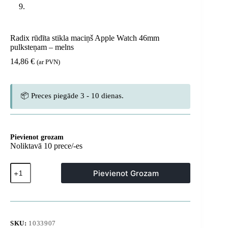
Radix rūdīta stikla maciņš Apple Watch 46mm
pulksteņam – melns
14,86
€
(ar PVN)
📦 Preces piegāde 3 - 10 dienas.
Pievienot grozam
Noliktavā 10 prece/-es
Radix
Pievienot Grozam
rūdīta
stikla
maciņš
Apple
Watch
46mm
SKU:
1033907
pulksteņam