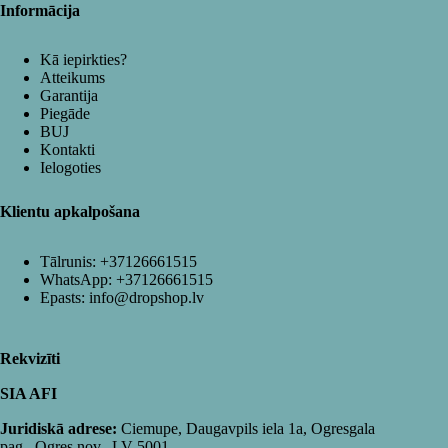
Informācija
Kā iepirkties?
Atteikums
Garantija
Piegāde
BUJ
Kontakti
Ielogoties
Klientu apkalpošana
Tālrunis:
+37126661515
WhatsApp:
+37126661515
Epasts:
info@dropshop.lv
Rekvizīti
SIA AFI
Juridiskā adrese:
Ciemupe, Daugavpils iela 1a, Ogresgala
pag., Ogres nov., LV-5001