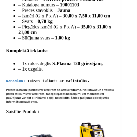
– Kataloga numurs –
19001103
– Preces stāvoklis –
Jauna
– Izmēri (G x P x A) –
30,00 x 7,50 x 11,00 cm
– Svars –
0,70 kg
– Piegādes izmēri (G x P x A) –
35,00 x 31,00 x
21,00 cm
– Sūtījuma svars –
1,00 kg
Komplektā iekļauts:
– 1x rokas deglis
S-Plasma 120 griezējam,
– 1x uzgalis.
UZMANĪBU!
Teksts tulkots ar mašīntulku.
Preces krāsa un īpašības var atšķirties no attēlā redzamā. Noliktavas un e-veikala
preču atlikums var atšķirties, tādēļ piegādes nosacījumi var mainīties vai
pasūtījums var tikt pilnībā vai daļēji neizpildīts. Šādos gadījumos pircējs tiks
informēts nekavējoties.
Saistītie Produkti