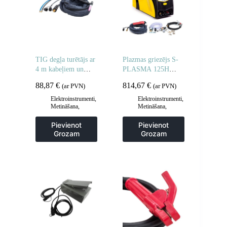
TIG degļa turētājs ar
Plazmas griezējs S-
4 m kabeļiem un
PLASMA 125H
piederumiem 315A
SELECTION 125A
88,87
€
814,67
€
(ar PVN)
(ar PVN)
Elektroinstrumenti
,
Elektroinstrumenti
,
Metināšana
,
Metināšana
,
Metināšanas
Plazmas griezēji un
piederumi
CNC ploteri
Pievienot
Pievienot
Grozam
Grozam