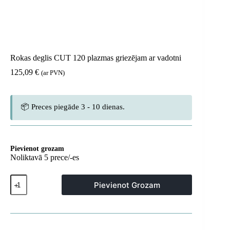
Rokas deglis CUT 120 plazmas griezējam ar vadotni
125,09
€
(ar PVN)
📦 Preces piegāde 3 - 10 dienas.
Pievienot grozam
Noliktavā 5 prece/-es
Rokas
Pievienot Grozam
deglis
CUT
120
plazmas
griezējam