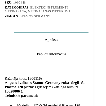
ar
SKU:
1000448
vadotni
KATEGORIJAS:
ELEKTROINSTRUMENTI
,
daudzums
METINĀŠANA
,
METINĀŠANAS PIEDERUMI
ZĪMOLS:
STAMOS GERMANY
Apraksts
Papildu informācija
Ražotāja kods:
19001103
Augstas kvalitātes
Stamos Germany rokas deglis
S-
Plasma 120
plazmas griezējam
(kataloga numurs
10020006
).
Tehniskie parametri:
– Modelis –
TORCH priekš S-Plasma 120