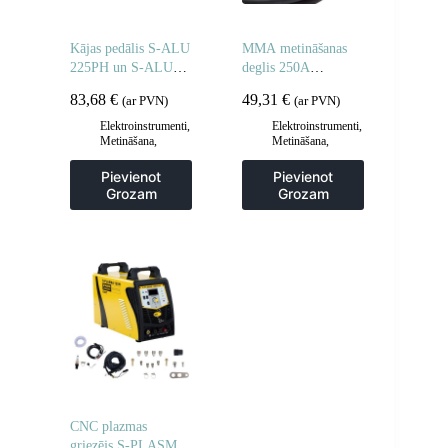
Kājas pedālis S-ALU
MMA metināšanas
225PH un S-ALU
deglis 250A
333PH metināšanas
metināšanas iekārtām
83,68
€
49,31
€
(ar PVN)
(ar PVN)
iekārtu vadībai
Elektroinstrumenti
,
Elektroinstrumenti
,
Metināšana
,
Metināšana
,
Metināšanas
Metināšanas
piederumi
piederumi
Pievienot
Pievienot
Grozam
Grozam
CNC plazmas
griezējs S-PLASMA