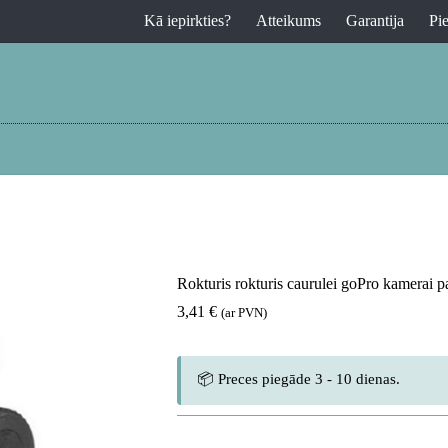
Kā iepirkties?
Atteikums
Garantija
Pi
Rokturis rokturis caurulei goPro kamerai p
3,41
€
(ar PVN)
📦 Preces piegāde 3 - 10 dienas.