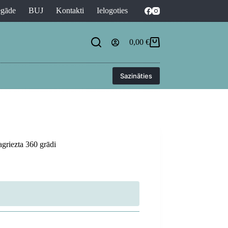
egāde
BUJ
Kontakti
Ielogoties
0,00
€
Shopping
cart
Sazināties
agriezta 360 grādi