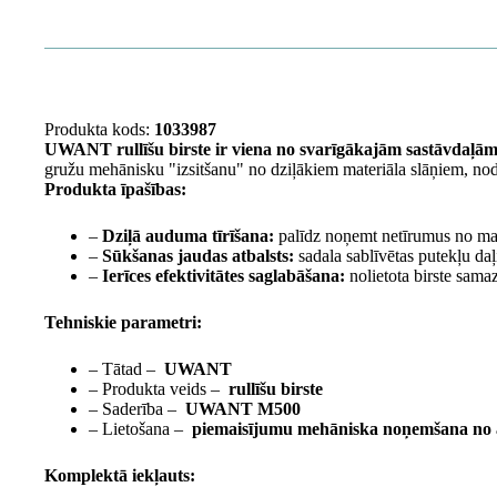
Produkta kods:
1033987
UWANT rullīšu birste ir viena no svarīgākajām sastāvdaļām
gružu mehānisku "izsitšanu" no dziļākiem materiāla slāņiem, nodro
Produkta īpašības:
–
Dziļā auduma tīrīšana:
palīdz noņemt netīrumus no matr
–
Sūkšanas jaudas atbalsts:
sadala sablīvētas putekļu daļi
–
Ierīces efektivitātes saglabāšana:
nolietota birste samazi
Tehniskie parametri:
– Tātad –
UWANT
– Produkta veids –
rullīšu birste
– Saderība –
UWANT M500
– Lietošana –
piemaisījumu mehāniska noņemšana n
Komplektā iekļauts: