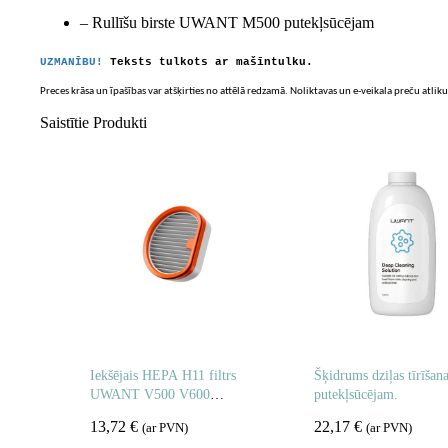
– Rullīšu birste UWANT M500 putekļsūcējam
UZMANĪBU!
Teksts tulkots ar mašīntulku.
Preces krāsa un īpašības var atšķirties no attēlā redzamā. Noliktavas un e-veikala preču atliku
Saistītie Produkti
Iekšējais HEPA H11 filtrs
Šķidrums dziļas tīrīšan
UWANT V500 V600
putekļsūcējam.
putekļsūcējam
13,72
€
22,17
€
(ar PVN)
(ar PVN)