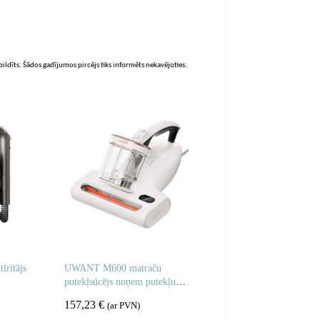
zpildīts. Šādos gadījumos pircējs tiks informēts nekavējoties.
rītājs
UWANT M600 matraču
putekļsūcējs noņem putekļus
un alergēnus – balts
157,23
€
(ar PVN)