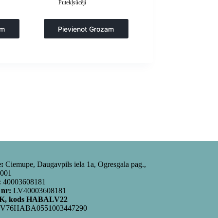
Putekļsūcēji
am
Pievienot Grozam
e:
Ciemupe, Daugavpils iela 1a, Ogresgala pag.,
5001
:
40003608181
 nr:
LV40003608181
, kods HABALV22
V76HABA0551003447290