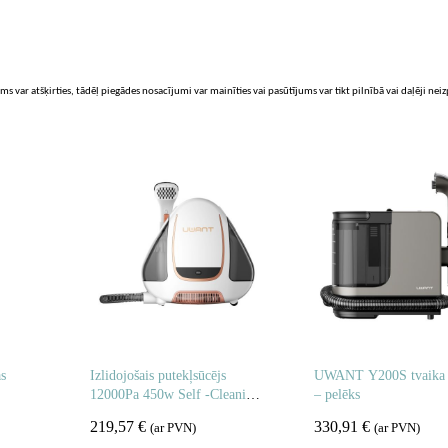
ms var atšķirties, tādēļ piegādes nosacījumi var mainīties vai pasūtījums var tikt pilnībā vai daļēji nei
as
Izlidojošais putekļsūcējs
UWANT Y200S tvaika tī
12000Pa 450w Self -Cleaning
– pelēks
B100 -s -balts
219,57
€
330,91
€
(ar PVN)
(ar PVN)