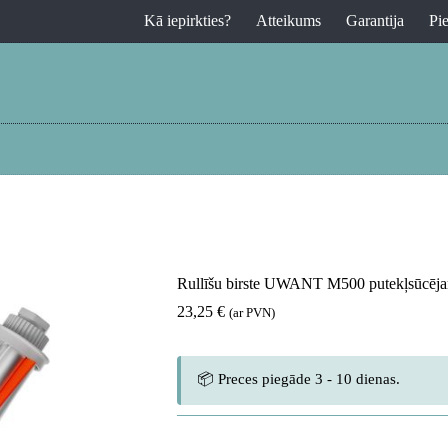
Kā iepirkties?
Atteikums
Garantija
Pi
Rullīšu birste UWANT M500 putekļsūcēj
23,25
€
(ar PVN)
📦 Preces piegāde 3 - 10 dienas.