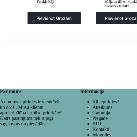
Putekļsūcēji
Māja un dārzs
,
Putekļ
Sadzīves tehnika
Pievienot Grozam
Pievienot Groz
Par mums
Informācija
Ar mums iepirkties ir vienkārši
Kā iepirkties?
un droši. Mūsu klientu
Atteikums
apmierinātība ir mūsu prioritāte!
Garantija
Katrs pasūtījums tiek rūpīgi
Piegāde
sagatavots un piegādāts.
BUJ
Kontakti
Ielogoties