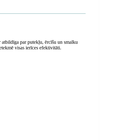
 atbildīga par putekļu, ērcīšu un smalku
ekmē visas ierīces efektivitāti.