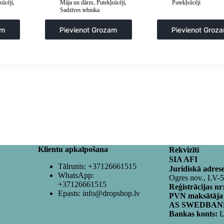
sūcēji
,
Māja un dārzs
,
Putekļsūcēji
,
Putekļsūcēji
Sadzīves tehnika
am
Pievienot Grozam
Pievienot Groz
Klientu apkalpošana
Rekvizīti
SIA AFI
Tālrunis:
+37126661515
Juridiskā adres
WhatsApp:
Ogres nov., LV-
+37126661515
Reģistrācijas nr
Epasts:
info@dropshop.lv
PVN maksātāja
AS SWEDBANK
Bankas konts:
L