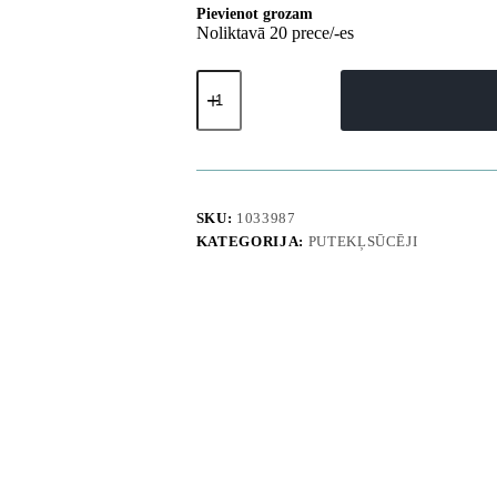
Pievienot grozam
Noliktavā 20 prece/-es
Rullīšu
birste
UWANT
M500
putekļsūcējam
daudzums
SKU:
1033987
KATEGORIJA:
PUTEKĻSŪCĒJI