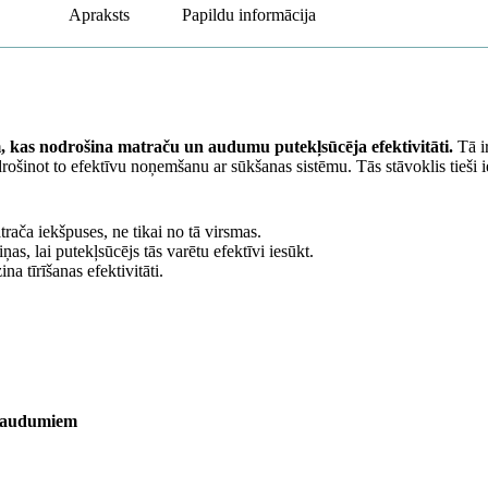
Apraksts
Papildu informācija
, kas nodrošina matraču un audumu putekļsūcēja efektivitāti.
Tā ir
šinot to efektīvu noņemšanu ar sūkšanas sistēmu. Tās stāvoklis tieši iet
ača iekšpuses, ne tikai no tā virsmas.
ņas, lai putekļsūcējs tās varētu efektīvi iesūkt.
na tīrīšanas efektivitāti.
o audumiem