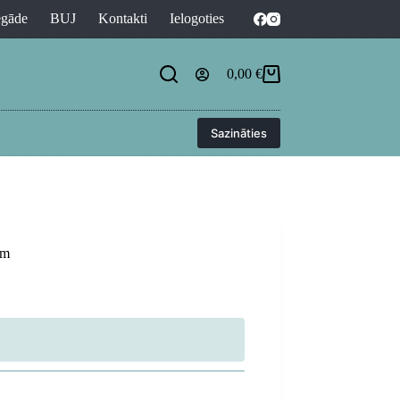
egāde
BUJ
Kontakti
Ielogoties
0,00
€
Shopping
cart
Sazināties
am