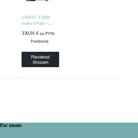
UWANT Y200S
tvaika tīrītājs –
pelēks
330,91
€
(ar PVN)
Putekļsūcēji
Pievienot
Grozam
Par mums