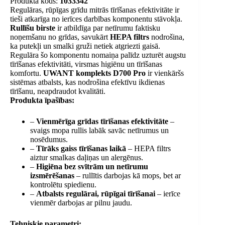
Produkta kods:
1033342
Regulāras, rūpīgas grīdu mitrās tīrīšanas efektivitāte ir
tieši atkarīga no ierīces darbības komponentu stāvokļa.
Rullīšu birste
ir atbildīga par netīrumu faktisku
noņemšanu no grīdas, savukārt
HEPA filtrs
nodrošina,
ka putekļi un smalki gruži netiek atgriezti gaisā.
Regulāra šo komponentu nomaiņa palīdz uzturēt augstu
tīrīšanas efektivitāti, virsmas higiēnu un tīrīšanas
komfortu.
UWANT komplekts D700 Pro
ir vienkāršs
sistēmas atbalsts, kas nodrošina efektīvu ikdienas
tīrīšanu, neapdraudot kvalitāti.
Produkta īpašības:
–
Vienmērīga grīdas tīrīšanas efektivitāte
–
svaigs mopa rullis labāk savāc netīrumus un
nosēdumus.
–
Tīrāks gaiss tīrīšanas laikā
– HEPA filtrs
aiztur smalkas daļiņas un alergēnus.
–
Higiēna bez svītrām un netīrumu
izsmērēšanas
– rullītis darbojas kā mops, bet ar
kontrolētu spiedienu.
–
Atbalsts regulārai, rūpīgai tīrīšanai
– ierīce
vienmēr darbojas ar pilnu jaudu.
Tehniskie parametri: