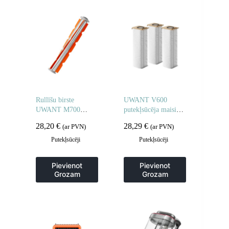
Rullīšu birste
UWANT V600
UWANT M700
putekļsūcēja maisiņš
putekļsūcējam
– 3 gabalu komplekts
28,20
€
28,29
€
(ar PVN)
(ar PVN)
Putekļsūcēji
Putekļsūcēji
Pievienot
Pievienot
Grozam
Grozam