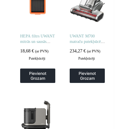
HEPA filtrs UWANT
UWANT M700
mitrās un sausās
matraču putekļsūcējs
lietošanas
noņem putekļus un
18,68
€
234,27
€
(ar PVN)
(ar PVN)
putekļsūcējiem
alergēnus – pelēks
Putekļsūcēji
Putekļsūcēji
Pievienot
Pievienot
Grozam
Grozam