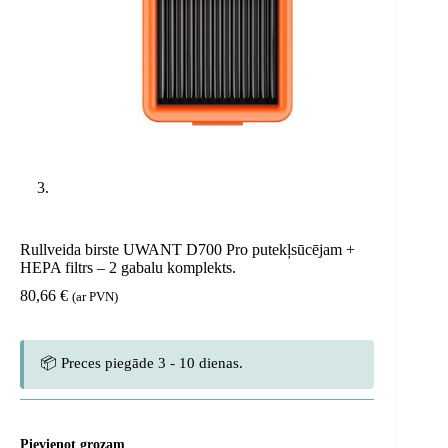
Rullveida birste UWANT D700 Pro putekļsūcējam +
HEPA filtrs – 2 gabalu komplekts.
80,66
€
(ar PVN)
📦 Preces piegāde 3 - 10 dienas.
Pievienot grozam