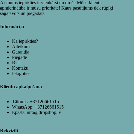
Ar mums iepirkties ir vienkārši un droši. Mūsu klientu
apmierinātība ir mūsu prioritāte! Katrs pasūtījums tiek rūpīgi
sagatavots un piegādāts.
Informācija
Kā iepirkties?
Atteikums
Garantija
Piegāde
BUJ
Kontakti
Ielogoties
Klientu apkalpošana
Tālrunis:
+37126661515
WhatsApp:
+37126661515
Epasts:
info@dropshop.lv
Rekvizīti