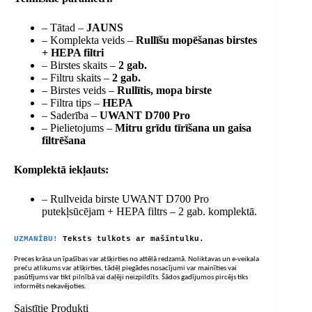
– Tātad –
JAUNS
– Komplekta veids –
Rullīšu mopēšanas birstes
+ HEPA filtri
– Birstes skaits –
2 gab.
– Filtru skaits –
2 gab.
– Birstes veids –
Rullītis, mopa birste
– Filtra tips –
HEPA
– Saderība –
UWANT D700 Pro
– Pielietojums –
Mitru grīdu tīrīšana un gaisa
filtrēšana
Komplektā iekļauts:
– Rullveida birste UWANT D700 Pro
putekļsūcējam + HEPA filtrs – 2 gab. komplektā.
UZMANĪBU!
Teksts tulkots ar mašīntulku.
Preces krāsa un īpašības var atšķirties no attēlā redzamā. Noliktavas un e-veikala
preču atlikums var atšķirties, tādēļ piegādes nosacījumi var mainīties vai
pasūtījums var tikt pilnībā vai daļēji neizpildīts. Šādos gadījumos pircējs tiks
informēts nekavējoties.
Saistītie Produkti