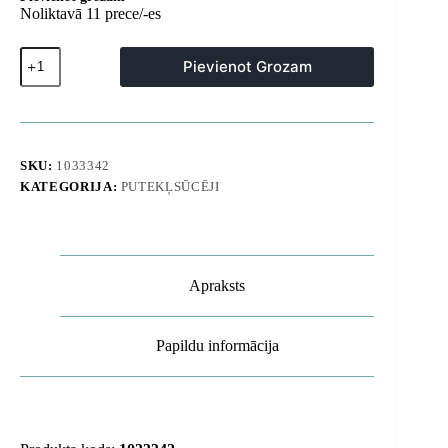
Noliktavā 11 prece/-es
Rullveida
Pievienot Grozam
birste
UWANT
D700
Pro
putekļsūcējam
+
SKU:
1033342
HEPA
KATEGORIJA:
PUTEKĻSŪCĒJI
filtrs
-
2
gabalu
komplekts.
daudzums
Apraksts
Papildu informācija