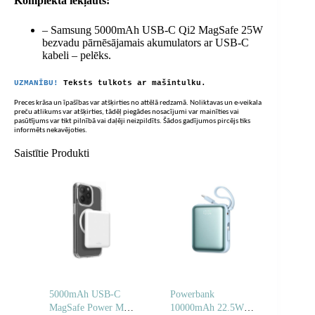
Komplektā iekļauts:
– Samsung 5000mAh USB-C Qi2 MagSafe 25W
bezvadu pārnēsājamais akumulators ar USB-C
kabeli – pelēks.
UZMANĪBU!
Teksts tulkots ar mašīntulku.
Preces krāsa un īpašības var atšķirties no attēlā redzamā. Noliktavas un e-veikala
preču atlikums var atšķirties, tādēļ piegādes nosacījumi var mainīties vai
pasūtījums var tikt pilnībā vai daļēji neizpildīts. Šādos gadījumos pircējs tiks
informēts nekavējoties.
Saistītie Produkti
5000mAh USB-C
Powerbank
MagSafe Power Mag
10000mAh 22.5W ar