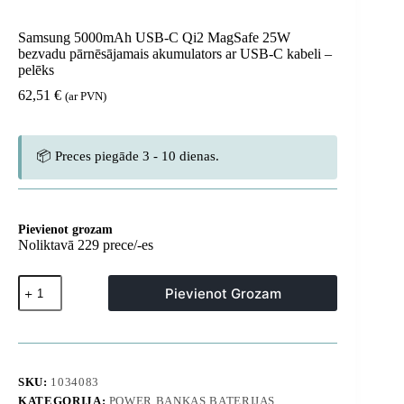
Samsung 5000mAh USB-C Qi2 MagSafe 25W
bezvadu pārnēsājamais akumulators ar USB-C kabeli –
pelēks
62,51
€
(ar PVN)
📦 Preces piegāde 3 - 10 dienas.
Pievienot grozam
Noliktavā 229 prece/-es
Samsung
Pievienot Grozam
5000mAh
USB-
C
Qi2
MagSafe
25W
SKU:
1034083
bezvadu
KATEGORIJA:
POWER BANKAS BATERIJAS