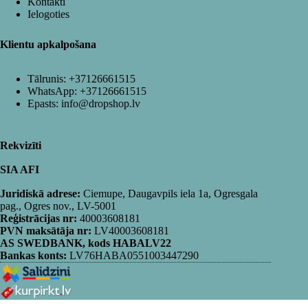
Kontakti
Ielogoties
Klientu apkalpošana
Tālrunis:
+37126661515
WhatsApp:
+37126661515
Epasts:
info@dropshop.lv
Rekvizīti
SIA AFI
Juridiskā adrese:
Ciemupe, Daugavpils iela 1a, Ogresgala
pag., Ogres nov., LV-5001
Reģistrācijas nr:
40003608181
PVN maksātāja nr:
LV40003608181
AS SWEDBANK, kods HABALV22
Bankas konts:
LV76HABA0551003447290