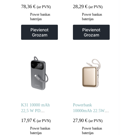
pārnēsājamais
iebūvētiem vadiem –
78,36
€
28,29
€
(ar PVN)
(ar PVN)
akumulators – balts
zils
Power bankas
Power bankas
baterijas
baterijas
Pievienot
Pievienot
Grozam
Grozam
K31 10000 mAh
Powerbank
22,5 W PD
10000mAh 22.5W ar
Powerbank ar
iebūvētiem vadiem –
17,97
€
27,90
€
(ar PVN)
(ar PVN)
iebūvētu kabeli –
zelta krāsā
pelēks
Power bankas
Power bankas
baterijas
baterijas