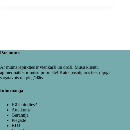
Par mums
Ar mums iepirkties ir vienkārši un droši. Mūsu klientu
apmierinātība ir mūsu prioritāte! Katrs pasūtījums tiek rūpīgi
sagatavots un piegādāts.
Informācija
Kā iepirkties?
Atteikums
Garantija
Piegāde
BUJ