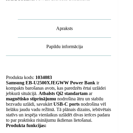
pārnēsājamais
akumulators
ar
USB-
C
kabeli
Apraksts
-
pelēks
daudzums
Papildu informācija
Produkta kods:
1034083
Samsung EB-U2500XJEGWW Power Bank
ir
kompakts barošanas avots, kas paredzēts ērtai uzlādei
jebkurā situācijā.
Atbalsts Qi2 standartam
ar
magnētisko stiprinājumu
nodrošina ātru un stabilu
bezvadu uzlādi, savukārt
USB-C ports
nodrošina vēl
lielāku jaudu vadu režīmā. Tā plānais dizains, iebūvētais
statīvs un iespēja vienlaikus uzlādēt divas ierīces padara
to par praktisku risinājumu ikdienas lietošanai.
Produkta funkcijas: