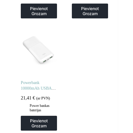
Pievienot
Pievienot
Grozam
Grozam
Powerbank
10000mAh USBA
USB-C 22.5W –
21,41
€
(ar PVN)
balts
Power bankas
baterijas
Pievienot
Grozam