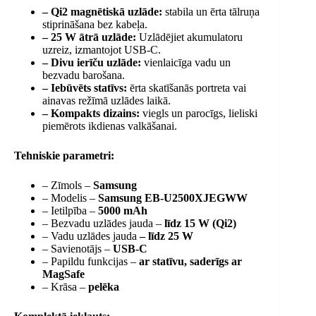
– Qi2 magnētiskā uzlāde:
stabila un ērta tālruņa
stiprināšana bez kabeļa.
– 25 W ātrā uzlāde:
Uzlādējiet akumulatoru
uzreiz, izmantojot USB-C.
– Divu ierīču uzlāde:
vienlaicīga vadu un
bezvadu barošana.
– Iebūvēts statīvs:
ērta skatīšanās portreta vai
ainavas režīmā uzlādes laikā.
– Kompakts dizains:
viegls un parocīgs, lieliski
piemērots ikdienas valkāšanai.
Tehniskie parametri:
– Zīmols –
Samsung
– Modelis –
Samsung EB-U2500XJEGWW
– Ietilpība –
5000 mAh
– Bezvadu uzlādes jauda –
līdz 15 W (Qi2)
– Vadu uzlādes jauda
– līdz 25 W
– Savienotājs –
USB-C
– Papildu funkcijas –
ar statīvu, saderīgs ar
MagSafe
– Krāsa –
pelēka