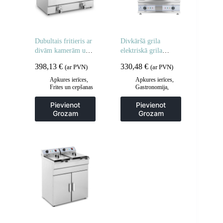
Dubultais fritieris ar
Divkāršā grila
divām kamerām un
elektriskā grila
krāniem 400V –
plāksne 60 cm
398,13
€
330,48
€
(ar PVN)
(ar PVN)
2x10L
Apkures ierīces
,
Apkures ierīces
,
Frites un cepšanas
Gastronomija
,
iekārtas
,
Grila restes un
Gastronomija
,
sildīšanas
Pievienot
Pievienot
Regulējamas
plāksnes
,
Grila
Grozam
Grozam
cepšanas iekārtas
,
šķīvji
,
Virtuve
Virtuve