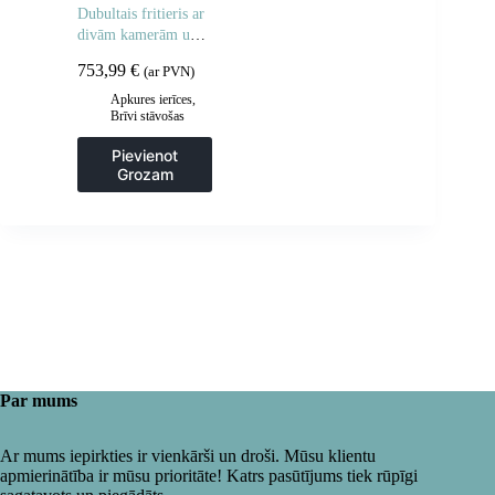
Dubultais fritieris ar
divām kamerām un
skapi 400V – 2x10L
753,99
€
(ar PVN)
Apkures ierīces
,
Brīvi stāvošas
cepšanas iekārtas
,
Frites un cepšanas
Pievienot
iekārtas
,
Grozam
Gastronomija
,
Virtuve
Par mums
Ar mums iepirkties ir vienkārši un droši. Mūsu klientu
apmierinātība ir mūsu prioritāte! Katrs pasūtījums tiek rūpīgi