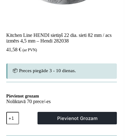
Kitchen Line HENDI sietiņš 22 dia. sieti 82 mm / acs
izmērs 4,5 mm – Hendi 282038
41,58
€
(ar PVN)
📦 Preces piegāde 3 - 10 dienas.
Pievienot grozam
Noliktavā 70 prece/-es
Kitchen
Pievienot Grozam
Line
HENDI
sietiņš
22