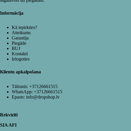
sagatavots un piegādāts.
Informācija
Kā iepirkties?
Atteikums
Garantija
Piegāde
BUJ
Kontakti
Ielogoties
Klientu apkalpošana
Tālrunis:
+37126661515
WhatsApp:
+37126661515
Epasts:
info@dropshop.lv
Rekvizīti
SIA AFI