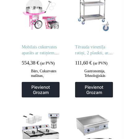
Mobilais cukurvates
Tērauda viesmīļa
aparāts ar ratiņiem uz
ratiņi, 2 plaukti, ar
riteņiem
dziļiem plauktiem
554,38
€
111,60
€
(ar PVN)
(ar PVN)
Bārs
,
Cukurvates
Gastronomija
,
mašīnas
,
Tehnoloģiskās
Gastronomija
mēbeles
,
Viesmīlis
un transporta ratiņi
,
Pievienot
Pievienot
Virtuve
Grozam
Grozam