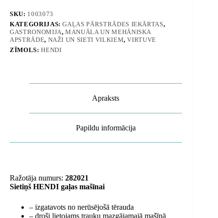
dia.
sieti
SKU:
1003073
82
KATEGORIJAS:
GAĻAS PĀRSTRĀDES IEKĀRTAS
,
mm
GASTRONOMIJA
,
MANUĀLA UN MEHĀNISKA
/
APSTRĀDE
,
NAŽI UN SIETI VILKIEM
,
VIRTUVE
acs
ZĪMOLS:
HENDI
izmērs
4,5
mm
-
Hendi
282038
Apraksts
daudzums
Papildu informācija
Ražotāja numurs:
282021
Sietiņš HENDI gaļas mašīnai
– izgatavots no nerūsējošā tērauda
– droši lietojams trauku mazgājamajā mašīnā