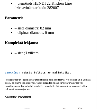
– piemērots HENDI 22 Kitchen Line
dzirnaviņām ar kodu 282007
Parametri:
– sieta diametrs: 82 mm
– cilpiņas diametrs: 6 mm
Komplektā iekļauts:
– sietiņš vilkam
UZMANĪBU!
Teksts tulkots ar mašīntulku.
Preces krāsa un īpašības var atšķirties no attēlā redzamā. Noliktavas un e-veikala
preču atlikums var atšķirties, tādēļ piegādes nosacījumi var mainīties vai
pasūtījums var tikt pilnībā vai daļēji neizpildīts. Šādos gadījumos pircējs tiks
informēts nekavējoties.
Saistītie Produkti