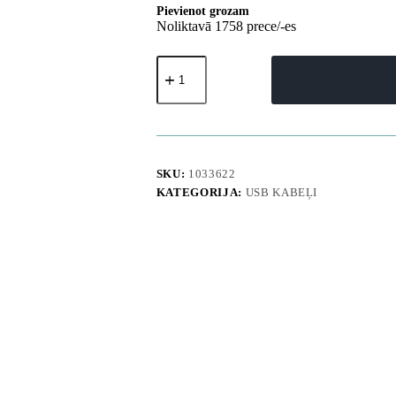
Pievienot grozam
Noliktavā 1758 prece/-es
Silikona
pinuma
kabelis
USB-
C
L25SC
60W
1m
SKU:
1033622
-
KATEGORIJA:
USB KABEĻI
balts
daudzums