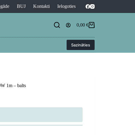
egāde
BUJ
Kontakti
Ielogoties
0,00
€
Shopping
cart
Sazināties
0W 1m – balts