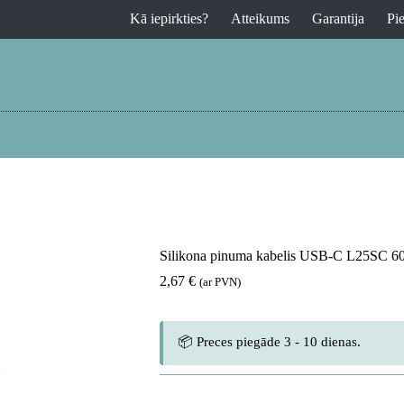
Kā iepirkties?
Atteikums
Garantija
Pi
Silikona pinuma kabelis USB-C L25SC 6
2,67
€
(ar PVN)
📦 Preces piegāde 3 - 10 dienas.