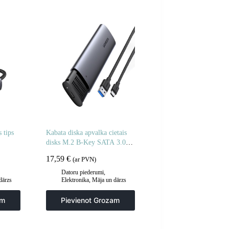
 tips
Kabata diska apvalka cietais
disks M.2 B-Key SATA 3.0
pelēks + USB kabeļa tips C
17,59
€
(ar PVN)
Datoru piederumi
,
dārzs
Elektronika
,
Māja un dārzs
am
Pievienot Grozam