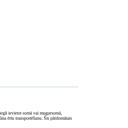
viegli ievietot somā vai mugursomā,
ina ērtu transportēšanu. Šis pārdomātais