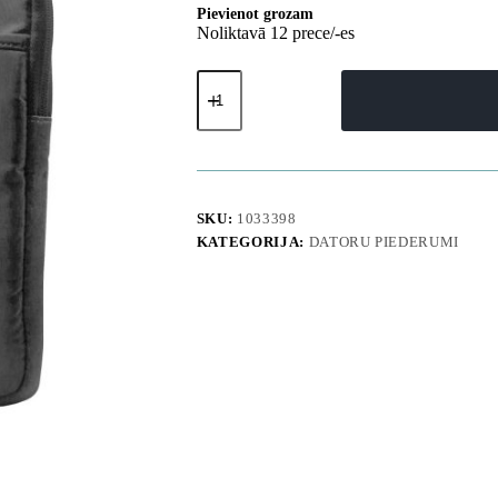
Pievienot grozam
Noliktavā 12 prece/-es
SleevePro
plecu
siksnas
soma
MacBook
klēpjdatoriem
līdz
14
SKU:
1033398
collām
KATEGORIJA:
DATORU PIEDERUMI
-
melna
daudzums