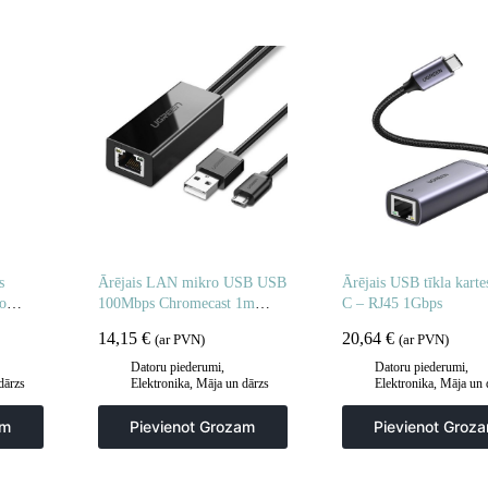
s
Ārējais LAN mikro USB USB
Ārējais USB tīkla kartes
o
100Mbps Chromecast 1m
C – RJ45 1Gbps
melns
14,15
€
20,64
€
(ar PVN)
(ar PVN)
Datoru piederumi
,
Datoru piederumi
,
dārzs
Elektronika
,
Māja un dārzs
Elektronika
,
Māja un 
am
Pievienot Grozam
Pievienot Groz