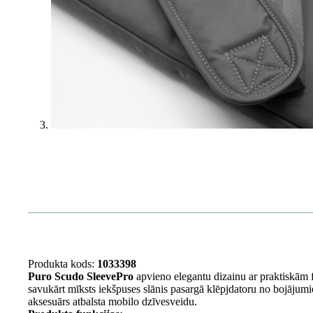
Produkta kods:
1033398
Puro Scudo SleevePro
apvieno elegantu dizainu ar praktiskām f
savukārt mīksts iekšpuses slānis pasargā klēpjdatoru no bojājumi
aksesuārs atbalsta mobilo dzīvesveidu.