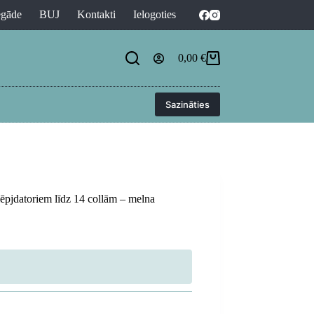
egāde
BUJ
Kontakti
Ielogoties
0,00
€
Shopping
cart
Sazināties
pjdatoriem līdz 14 collām – melna