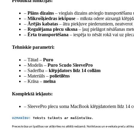
Produkta funkcijas:
–
Plāns dizains
– vieglais dizains atvieglo transportēšanu u
–
Mikrošķiedras iekšpuse
– mīksta odere aizsargā klēpj
–
Ārējās kabatas
– ātra piekļuve piederumiem, neatverot
–
Regulējama plecu siksna
– ļauj pielāgot nēsāšanas me
–
Ērta transportēšana
– iespēja to nēsāt rokā vai uz plec
Tehniskie parametri:
– Tātad –
Puro
– Modelis –
Puro Scudo SleevePro
– Saderība –
klēpjdators līdz 14 collām
– Materiāls –
polietilēns
– Krāsa –
melna
Komplektā iekļauts:
– SleevePro plecu soma MacBook klēpjdatoriem līdz 14 c
UZMANĪBU!
Teksts tulkots ar mašīntulku.
Preces krāsa un īpašības var atšķirties no attēlā redzamā. Noliktavas un e-veikala preču atliku