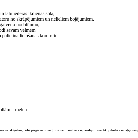
n labi iederas ikdienas stilā,
datoru no skrāpējumiem un nelieliem bojājumiem,
 galveno nodalījumu,
todi savām vēlmēm,
a palielina lietošanas komfortu.
ollām – melna
ms var atšķirties, tādēļ piegādes nosacījumi var mainīties vai pasūtījums var tikt pilnībā vai daļēji nei