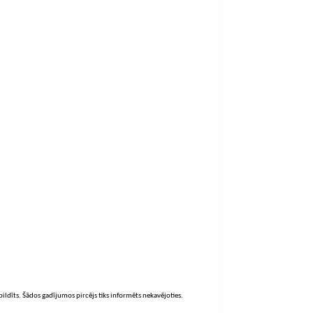
zpildīts. Šādos gadījumos pircējs tiks informēts nekavējoties.