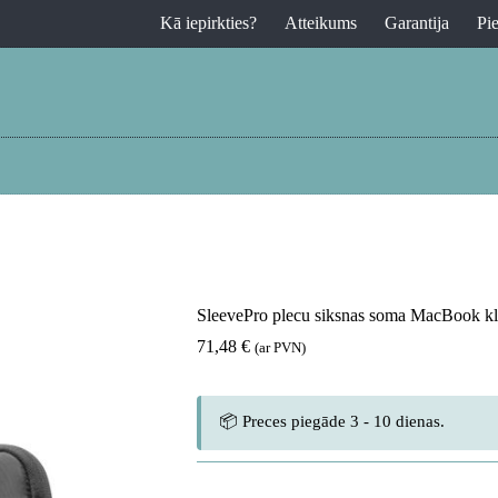
Kā iepirkties?
Atteikums
Garantija
Pi
SleevePro plecu siksnas soma MacBook klē
71,48
€
(ar PVN)
📦 Preces piegāde 3 - 10 dienas.