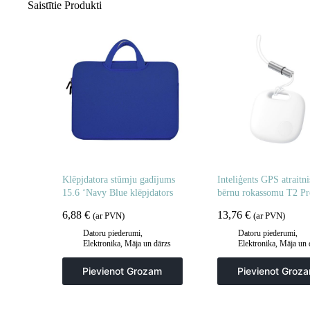
Saistītie Produkti
Klēpjdatora stūmju gadījums
Inteliģents GPS atraitni
15.6 ‘Navy Blue klēpjdators
bērnu rokassomu T2 Pr
White
6,88
€
13,76
€
(ar PVN)
(ar PVN)
Datoru piederumi
,
Datoru piederumi
,
Elektronika
,
Māja un dārzs
Elektronika
,
Māja un 
Pievienot Grozam
Pievienot Groz