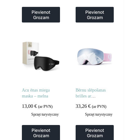
Pievienot
Pievienot
Grozam
Grozam
Acu ēnas miega
Bērnu slēpošanas
maska – melna
brilles ar
pretmiglošanas
13,00
€
33,26
€
(ar PVN)
(ar PVN)
aizsardzību UV400
M/L – rozā
Sprzęt turystyczny
Sprzęt turystyczny
Pievienot
Pievienot
Grozam
Grozam