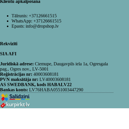
Klientu apkalpošana
Tālrunis:
+37126661515
WhatsApp:
+37126661515
Epasts:
info@dropshop.lv
Rekvizīti
SIA AFI
Juridiskā adrese:
Ciemupe, Daugavpils iela 1a, Ogresgala
pag., Ogres nov., LV-5001
Reģistrācijas nr:
40003608181
PVN maksātāja nr:
LV40003608181
AS SWEDBANK, kods HABALV22
Bankas konts:
LV76HABA0551003447290