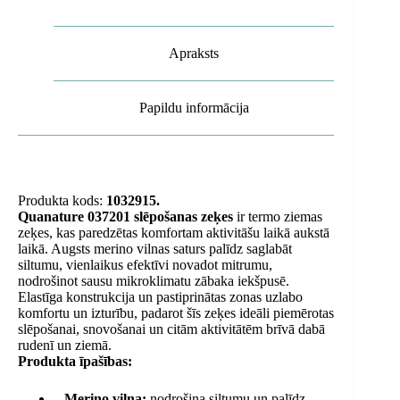
Apraksts
Papildu informācija
Produkta kods:
1032915.
Quanature 037201 slēpošanas zeķes
ir termo ziemas
zeķes, kas paredzētas komfortam aktivitāšu laikā aukstā
laikā. Augsts merino vilnas saturs palīdz saglabāt
siltumu, vienlaikus efektīvi novadot mitrumu,
nodrošinot sausu mikroklimatu zābaka iekšpusē.
Elastīga konstrukcija un pastiprinātas zonas uzlabo
komfortu un izturību, padarot šīs zeķes ideāli piemērotas
slēpošanai, snovošanai un citām aktivitātēm brīvā dabā
rudenī un ziemā.
Produkta īpašības:
– Merino vilna:
nodrošina siltumu un palīdz