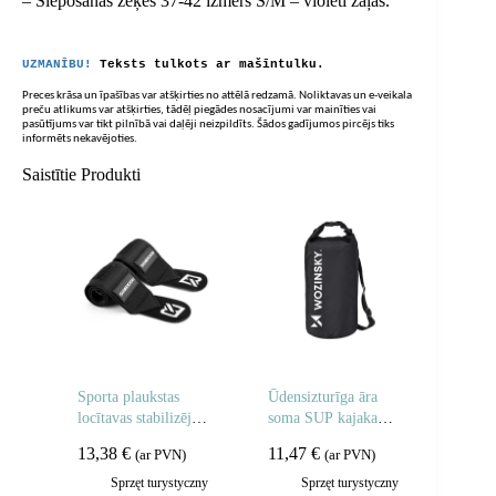
– Slēpošanas zeķes 37-42 izmērs S/M – violeti zaļas.
UZMANĪBU!
Teksts tulkots ar mašīntulku.
Preces krāsa un īpašības var atšķirties no attēlā redzamā. Noliktavas un e-veikala
preču atlikums var atšķirties, tādēļ piegādes nosacījumi var mainīties vai
pasūtījums var tikt pilnībā vai daļēji neizpildīts. Šādos gadījumos pircējs tiks
informēts nekavējoties.
Saistītie Produkti
Sporta plaukstas
Ūdensizturīga āra
locītavas stabilizējošā
soma SUP kajakam
josla, melna – 2 gab.
20l – melna
13,38
€
11,47
€
(ar PVN)
(ar PVN)
Sprzęt turystyczny
Sprzęt turystyczny