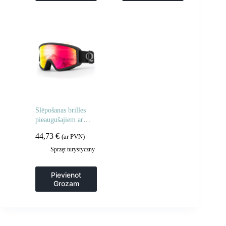
Slēpošanas brilles
pieaugušajiem ar
UV400 aizsardzību
44,73
€
(ar PVN)
pret aizsvīšanu –
melnas
Sprzęt turystyczny
Pievienot
Grozam