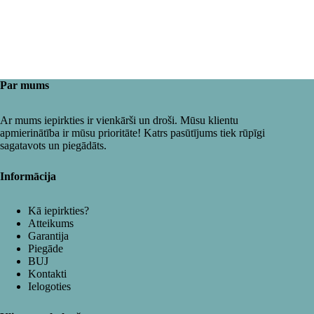
Par mums
Ar mums iepirkties ir vienkārši un droši. Mūsu klientu
apmierinātība ir mūsu prioritāte! Katrs pasūtījums tiek rūpīgi
sagatavots un piegādāts.
Informācija
Kā iepirkties?
Atteikums
Garantija
Piegāde
BUJ
Kontakti
Ielogoties