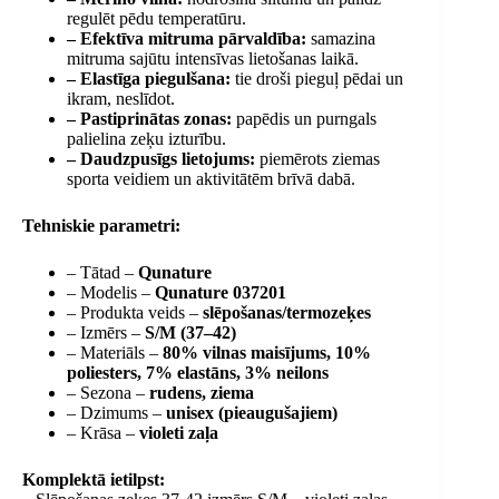
regulēt pēdu temperatūru.
– Efektīva mitruma pārvaldība:
samazina
mitruma sajūtu intensīvas lietošanas laikā.
– Elastīga piegulšana:
tie droši pieguļ pēdai un
ikram, neslīdot.
– Pastiprinātas zonas:
papēdis un purngals
palielina zeķu izturību.
– Daudzpusīgs lietojums:
piemērots ziemas
sporta veidiem un aktivitātēm brīvā dabā.
Tehniskie parametri:
– Tātad –
Qunature
– Modelis –
Qunature 037201
– Produkta veids –
slēpošanas/termozeķes
– Izmērs –
S/M (37–42)
– Materiāls –
80% vilnas maisījums, 10%
poliesters, 7% elastāns, 3% neilons
– Sezona –
rudens, ziema
– Dzimums –
unisex (pieaugušajiem)
– Krāsa –
violeti zaļa
Komplektā ietilpst: