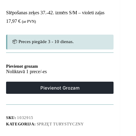
Slēpošanas zeķes 37.-42. izmērs S/M – violeti zaļas
17,97
€
(ar PVN)
📦 Preces piegāde 3 - 10 dienas.
Pievienot grozam
Noliktavā 1 prece/-es
Pievienot Grozam
SKU:
1032915
KATEGORIJA:
SPRZĘT TURYSTYCZNY