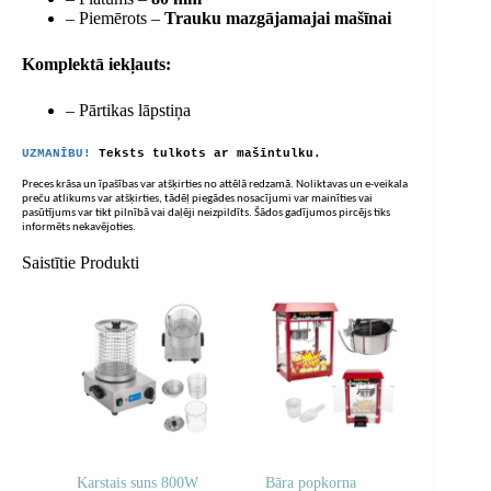
– Piemērots –
Trauku mazgājamajai mašīnai
Komplektā iekļauts:
– Pārtikas lāpstiņa
UZMANĪBU!
Teksts tulkots ar mašīntulku.
Preces krāsa un īpašības var atšķirties no attēlā redzamā. Noliktavas un e-veikala
preču atlikums var atšķirties, tādēļ piegādes nosacījumi var mainīties vai
pasūtījums var tikt pilnībā vai daļēji neizpildīts. Šādos gadījumos pircējs tiks
informēts nekavējoties.
Saistītie Produkti
Karstais suns 800W
Bāra popkorna