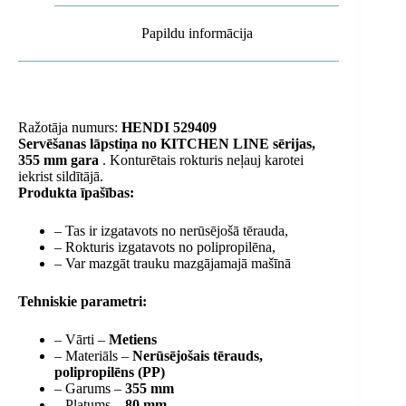
Papildu informācija
Ražotāja numurs:
HENDI 529409
Servēšanas lāpstiņa no KITCHEN LINE sērijas,
355 mm gara
. Konturētais rokturis neļauj karotei
iekrist sildītājā.
Produkta īpašības:
– Tas ir izgatavots no nerūsējošā tērauda,
– Rokturis izgatavots no polipropilēna,
– Var mazgāt trauku mazgājamajā mašīnā
Tehniskie parametri:
– Vārti –
Metiens
– Materiāls –
Nerūsējošais tērauds,
polipropilēns (PP)
– Garums –
355 mm
– Platums –
80 mm