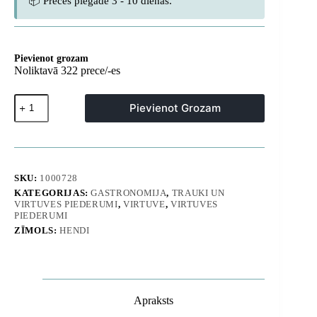
📦 Preces piegāde 3 - 10 dienas.
Pievienot grozam
Noliktavā 322 prece/-es
Kitchen
Pievienot Grozam
Line
lāpstiņa,
garums
355
mm
-
SKU:
1000728
Hendi
KATEGORIJAS:
GASTRONOMIJA
,
TRAUKI UN
529409
VIRTUVES PIEDERUMI
,
VIRTUVE
,
VIRTUVES
daudzums
PIEDERUMI
ZĪMOLS:
HENDI
Apraksts