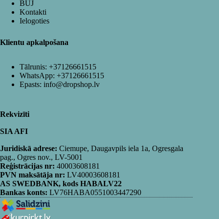
BUJ
Kontakti
Ielogoties
Klientu apkalpošana
Tālrunis:
+37126661515
WhatsApp:
+37126661515
Epasts:
info@dropshop.lv
Rekvizīti
SIA AFI
Juridiskā adrese:
Ciemupe, Daugavpils iela 1a, Ogresgala
pag., Ogres nov., LV-5001
Reģistrācijas nr:
40003608181
PVN maksātāja nr:
LV40003608181
AS SWEDBANK, kods HABALV22
Bankas konts:
LV76HABA0551003447290