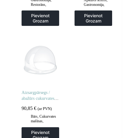
Gastronomija
,
Apkures ierīces
,
Restorāns
,
Gastronomija
,
Viesmīļa
Grila restes un
piederumi
,
sildīšanas
Pievienot
Pievienot
Viesmīļu ratiņi
plāksnes
,
Grila
Grozam
Grozam
šķīvji
,
Virtuve
Aizsargpārsegs /
abažūrs cukurvates
mašīnai 52cm
90,85
€
(ar PVN)
Bārs
,
Cukurvates
mašīnas
,
Gastronomija
Pievienot
Grozam