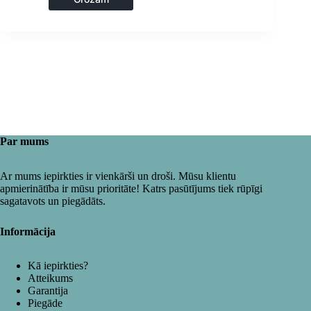
Par mums
Ar mums iepirkties ir vienkārši un droši. Mūsu klientu
apmierinātība ir mūsu prioritāte! Katrs pasūtījums tiek rūpīgi
sagatavots un piegādāts.
Informācija
Kā iepirkties?
Atteikums
Garantija
Piegāde