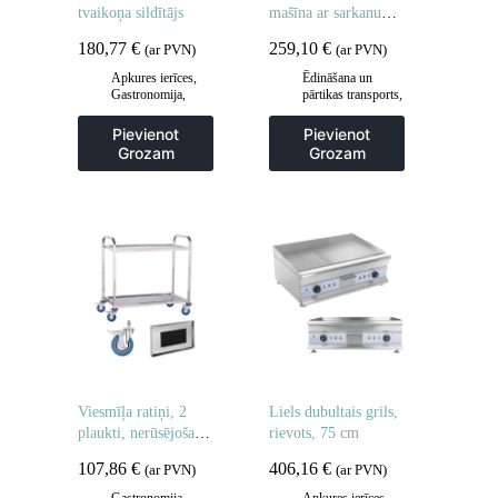
tvaikoņa sildītājs
mašīna ar sarkanu
jumtu
180,77
€
259,10
€
(ar PVN)
(ar PVN)
Apkures ierīces
,
Ēdināšana un
Gastronomija
,
pārtikas transports
,
Hotdogu
Gastronomija
,
aprīkojums
,
Popkorna mašīnas
Pievienot
Pievienot
Virtuve
Grozam
Grozam
Viesmīļa ratiņi, 2
Liels dubultais grils,
plaukti, nerūsējošais
rievots, 75 cm
tērauds
107,86
€
406,16
€
(ar PVN)
(ar PVN)