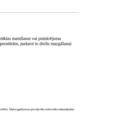
 mīklas maisīšanai vai putukrējuma
temperatūrām, padarot to drošu mazgāšanai
zpildīts. Šādos gadījumos pircējs tiks informēts nekavējoties.