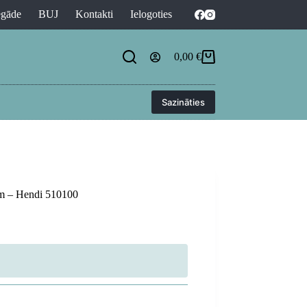
egāde
BUJ
Kontakti
Ielogoties
0,00
€
Shopping
cart
Sazināties
mm – Hendi 510100