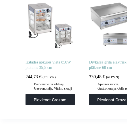
Izstādes apkures vieta 850W
Divkāršā grila elektrisk
platums 35,5 cm
plāksne 60 cm
244,73
€
330,48
€
(ar PVN)
(ar PVN)
Bain-marie un sildītāji
,
Apkures ierīces
,
Gastronomija
,
Vitrīnu skapji
Gastronomija
,
Grila r
un apsildes skapji
sildīšanas plāksnes
,
G
šķīvji
,
Virtuve
Pievienot Grozam
Pievienot Groz