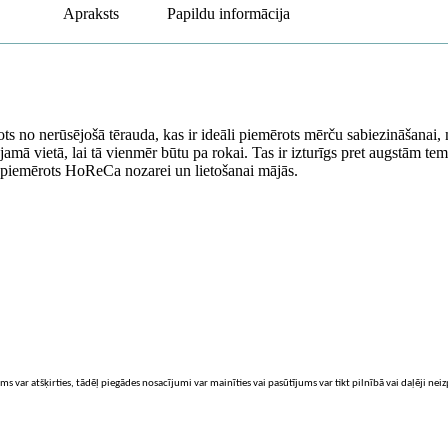
Apraksts
Papildu informācija
s no nerūsējošā tērauda, ​​kas ir ideāli piemērots mērču sabiezināšanai,
jamā vietā, lai tā vienmēr būtu pa rokai. Tas ir izturīgs pret augstām 
i piemērots HoReCa nozarei un lietošanai mājās.
ms var atšķirties, tādēļ piegādes nosacījumi var mainīties vai pasūtījums var tikt pilnībā vai daļēji nei