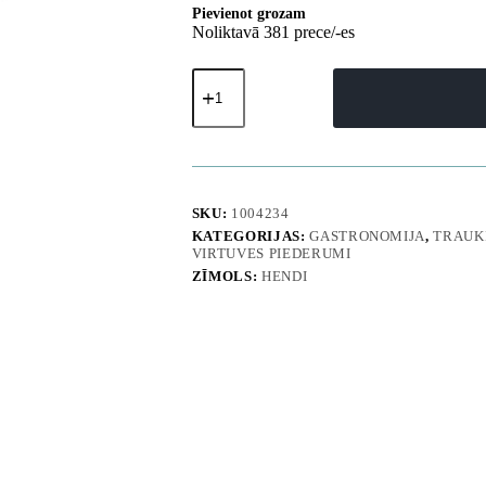
Pievienot grozam
Noliktavā 381 prece/-es
Tērauda
putotājs
8
vārpstas
garums
300
mm
-
SKU:
1004234
Hendi
KATEGORIJAS:
GASTRONOMIJA
,
TRAUKI
510100
VIRTUVES PIEDERUMI
daudzums
ZĪMOLS:
HENDI