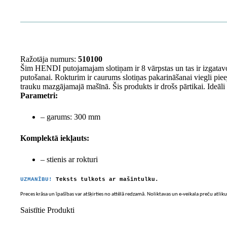
Ražotāja numurs:
510100
Šim HENDI putojamajam slotiņam ir 8 vārpstas un tas ir izgatavot
putošanai. Rokturim ir caurums slotiņas pakarināšanai viegli piee
trauku mazgājamajā mašīnā. Šis produkts ir drošs pārtikai. Ideāl
Parametri:
– garums: 300 mm
Komplektā iekļauts:
– stienis ar rokturi
UZMANĪBU!
Teksts tulkots ar mašīntulku.
Preces krāsa un īpašības var atšķirties no attēlā redzamā. Noliktavas un e-veikala preču atliku
Saistītie Produkti