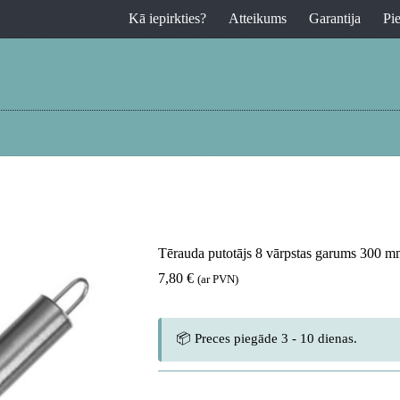
Kā iepirkties?
Atteikums
Garantija
Pi
Tērauda putotājs 8 vārpstas garums 300 
7,80
€
(ar PVN)
📦 Preces piegāde 3 - 10 dienas.