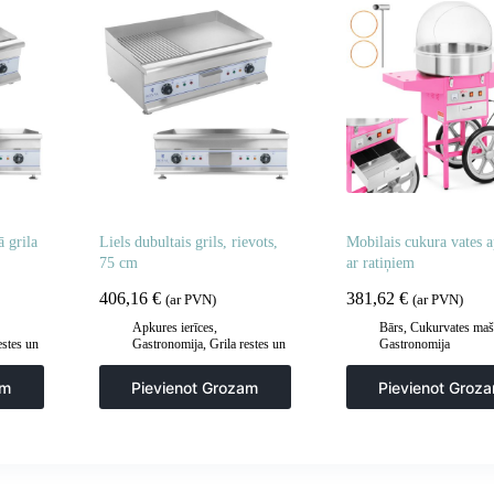
ā grila
Liels dubultais grils, rievots,
Mobilais cukura vates a
75 cm
ar ratiņiem
406,16
€
381,62
€
(ar PVN)
(ar PVN)
Apkures ierīces
,
Bārs
,
Cukurvates maš
estes un
Gastronomija
,
Grila restes un
Gastronomija
rila
sildīšanas plāksnes
,
Grila
šķīvji
,
Virtuve
am
Pievienot Grozam
Pievienot Groz