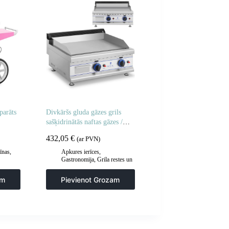
parāts
Divkāršs gluda gāzes grils
sašķidrinātās naftas gāzes /
propāna-butāna 2 x 3000 30
432,05
€
(ar PVN)
mbarā
īnas
,
Apkures ierīces
,
Gastronomija
,
Grila restes un
sildīšanas plāksnes
,
Grila
šķīvji
,
Virtuve
am
Pievienot Grozam