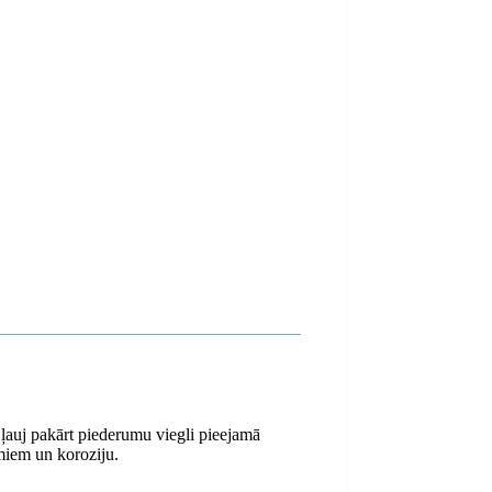
s ļauj pakārt piederumu viegli pieejamā
jumiem un koroziju.