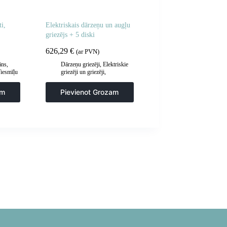
i,
Elektriskais dārzeņu un augļu
griezējs + 5 diski
626,29
€
(ar PVN)
āns
,
Dārzeņu griezēji
,
Elektriskie
iesmīļu
griezēji un griezēji
,
Gastronomija
,
Manuāla un
mehāniska apstrāde
,
Virtuve
am
Pievienot Grozam