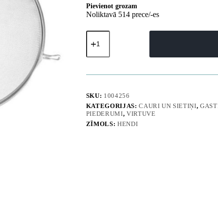
Pievienot grozam
Noliktavā 514 prece/-es
Blīvs
tērauda
siets
filtrēšanai
un
berzēšanai,
diametrs
250
SKU:
1004256
mm
KATEGORIJAS:
CAURI UN SIETIŅI
,
GAST
-
PIEDERUMI
,
VIRTUVE
Hendi
ZĪMOLS:
HENDI
635605
daudzums