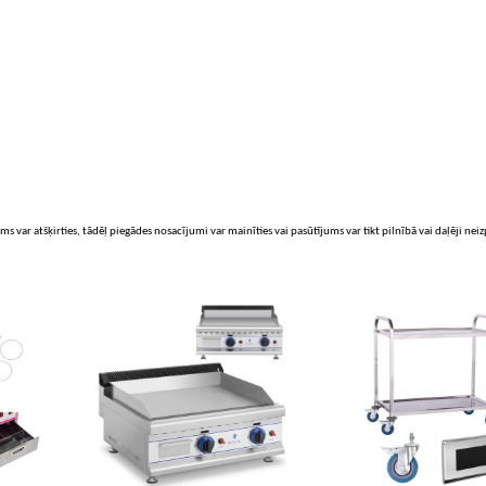
ms var atšķirties, tādēļ piegādes nosacījumi var mainīties vai pasūtījums var tikt pilnībā vai daļēji nei