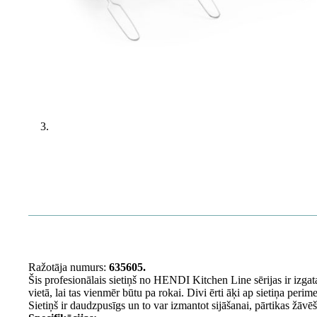
Ražotāja numurs:
635605.
Šis profesionālais sietiņš no HENDI Kitchen Line sērijas ir izgata
vietā, lai tas vienmēr būtu pa rokai. Divi ērti āķi ap ​​sietiņa per
Sietiņš ir daudzpusīgs un to var izmantot sijāšanai, pārtikas žāv