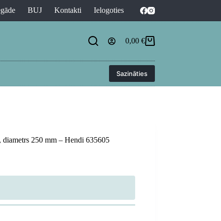
egāde
BUJ
Kontakti
Ielogoties
0,00
€
Shopping
cart
Sazināties
nai, diametrs 250 mm – Hendi 635605