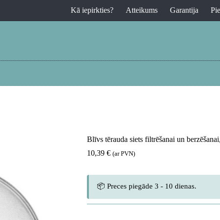
Kā iepirkties?
Atteikums
Garantija
Pi
Blīvs tērauda siets filtrēšanai un berzēša
10,39
€
(ar PVN)
📦 Preces piegāde 3 - 10 dienas.