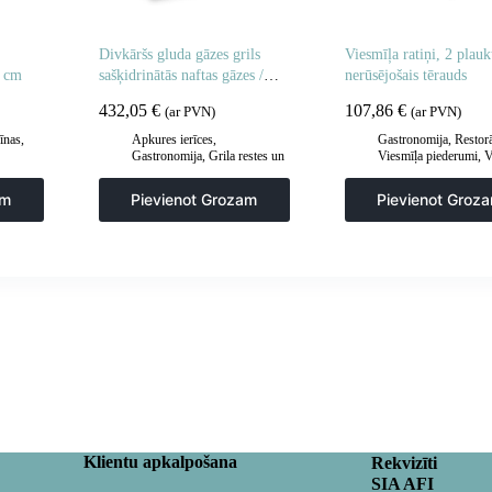
Divkāršs gluda gāzes grils
Viesmīļa ratiņi, 2 plaukt
2 cm
sašķidrinātās naftas gāzes /
nerūsējošais tērauds
propāna-butāna 2 x 3000 30
432,05
€
107,86
€
(ar PVN)
(ar PVN)
mbarā
īnas
,
Apkures ierīces
,
Gastronomija
,
Restor
Gastronomija
,
Grila restes un
Viesmīļa piederumi
,
V
sildīšanas plāksnes
,
Grila
ratiņi
šķīvji
,
Virtuve
am
Pievienot Grozam
Pievienot Groz
Klientu apkalpošana
Rekvizīti
SIA AFI