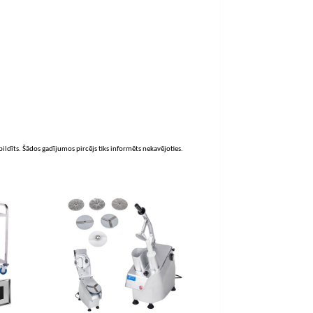
zpildīts. Šādos gadījumos pircējs tiks informēts nekavējoties.