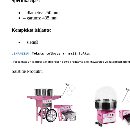
Specifikācijas:
– diametrs: 250 mm
– garums: 435 mm
Komplektā iekļauts:
– sietiņš
UZMANĪBU!
Teksts tulkots ar mašīntulku.
Preces krāsa un īpašības var atšķirties no attēlā redzamā. Noliktavas un e-veikala preču atliku
Saistītie Produkti