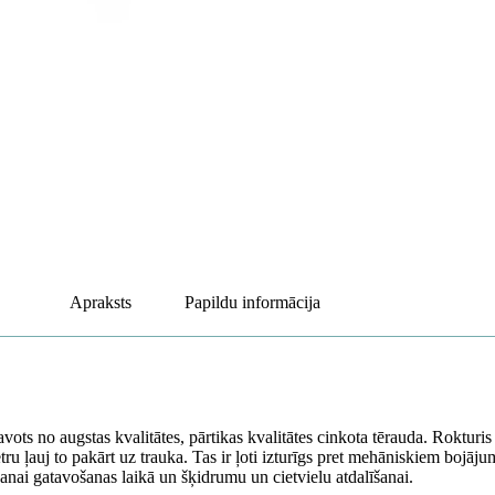
Apraksts
Papildu informācija
vots no augstas kvalitātes, pārtikas kvalitātes cinkota tērauda. Rokturi
imetru ļauj to pakārt uz trauka. Tas ir ļoti izturīgs pret mehāniskiem bojā
ēšanai gatavošanas laikā un šķidrumu un cietvielu atdalīšanai.