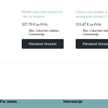
Mobilā cukurvates mašīna bez
Cukura vates mašīna ar
vāka uz riteņiem
aizsargājošu pārsegu 5
327,70
€
311,47
€
(ar PVN)
(ar PVN)
Bārs
,
Cukurvates mašīnas
,
Bārs
,
Cukurvates maš
Gastronomija
Gastronomija
Pievienot Grozam
Pievienot Groz
Par mums
Informācija