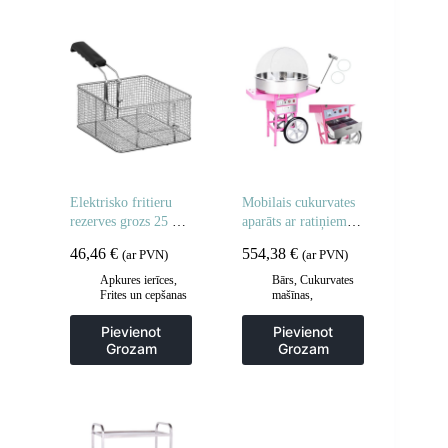
Elektrisko fritieru
Mobilais cukurvates
rezerves grozs 25 x
aparāts ar ratiņiem uz
23 x 12 cm
riteņiem
46,46
€
554,38
€
(ar PVN)
(ar PVN)
Apkures ierīces
,
Bārs
,
Cukurvates
Frites un cepšanas
mašīnas
,
iekārtas
,
Gastronomija
Gastronomija
,
Pievienot
Pievienot
Piederumi
Grozam
Grozam
ceptuvēm
,
Virtuve