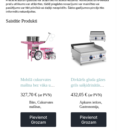
Preces krāsa un īpašības var atšķirties no attēlā redzamā. Noliktavas un e-veikala
preču atlikums var atšķirties, tādēļ piegādes nosacījumi var mainīties vai
pasūtījums var tikt pilnībā vai daļēji neizpildīts. Šādos gadījumos pircējs tiks
informēts nekavējoties.
Saistītie Produkti
Mobilā cukurvates
Divkāršs gluda gāzes
mašīna bez vāka uz
grils sašķidrinātās
riteņiem
naftas gāzes /
327,70
€
432,05
€
(ar PVN)
(ar PVN)
propāna-butāna 2 x
3000 30 mbarā
Bārs
,
Cukurvates
Apkures ierīces
,
mašīnas
,
Gastronomija
,
Gastronomija
Grila restes un
sildīšanas
Pievienot
Pievienot
plāksnes
,
Grila
Grozam
Grozam
šķīvji
,
Virtuve