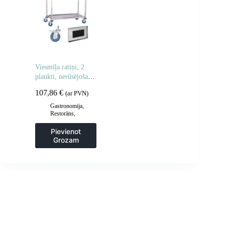
Viesmīļa ratiņi, 2
plaukti, nerūsējošais
tērauds
107,86
€
(ar PVN)
Gastronomija
,
Restorāns
,
Viesmīļa
piederumi
,
Pievienot
Viesmīļu ratiņi
Grozam