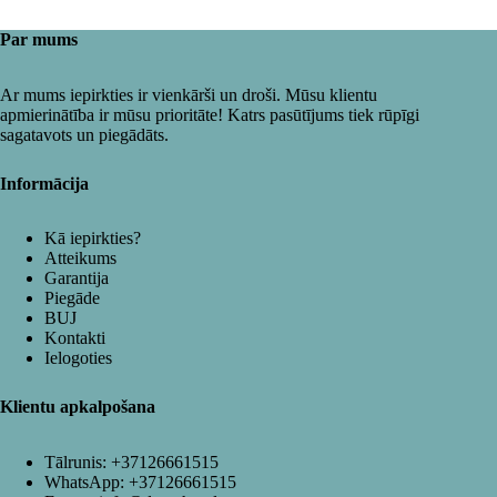
Par mums
Ar mums iepirkties ir vienkārši un droši. Mūsu klientu
apmierinātība ir mūsu prioritāte! Katrs pasūtījums tiek rūpīgi
sagatavots un piegādāts.
Informācija
Kā iepirkties?
Atteikums
Garantija
Piegāde
BUJ
Kontakti
Ielogoties
Klientu apkalpošana
Tālrunis:
+37126661515
WhatsApp:
+37126661515