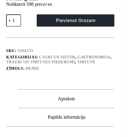
Noliktavā 598 prece/-es
Blīvs
Pievienot Grozam
tērauda
siets
filtrēšanai
un
berzēšanai,
diametrs
SKU:
1004255
230
KATEGORIJAS:
CAURI UN SIETIŅI
,
GASTRONOMIJA
,
mm
TRAUKI UN VIRTUVES PIEDERUMI
,
VIRTUVE
-
Hendi
ZĪMOLS:
HENDI
635407
daudzums
Apraksts
Papildu informācija