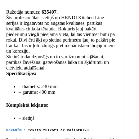
Ražotāja numurs:
635407.
Šis profesionālais sietiņš no HENDI Kitchen Line
sērijas ir izgatavots no augstas kvalitātes, pārtikas
kvalitātes cinkota tērauda. Rokturis ļauj pakārt
piederumu viegli pieejamā vietā, lai tas vienmēr būtu pa
rokai. Divi ērti āķi ap ​​sietiņa perimetru ļauj to pakārt pie
trauka. Tas ir ļoti izturīgs pret mehāniskiem bojājumiem
un koroziju.
Sietiņš ir daudzpusīgs un to var izmantot sijāšanai,
pārtikas žāvēšanai gatavošanas laikā un šķidrumu un
cietvielu atdalīšanai.
Specifikācijas:
– diametrs: 230 mm
– garums: 400 mm
Komplektā iekļauts:
– sietiņš
UZMANĪBU!
Teksts tulkots ar mašīntulku.