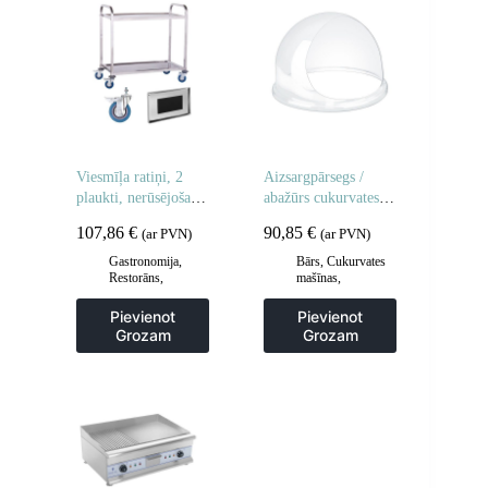
Viesmīļa ratiņi, 2
Aizsargpārsegs /
plaukti, nerūsējošais
abažūrs cukurvates
tērauds
mašīnai 52cm
107,86
€
90,85
€
(ar PVN)
(ar PVN)
Gastronomija
,
Bārs
,
Cukurvates
Restorāns
,
mašīnas
,
Viesmīļa
Gastronomija
piederumi
,
Pievienot
Pievienot
Viesmīļu ratiņi
Grozam
Grozam