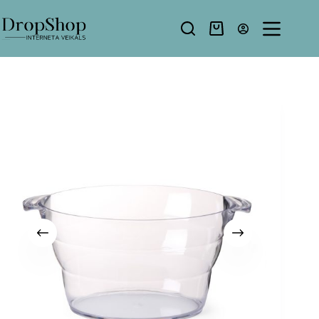
Pāriet
uz
saturu
Shopping
cart