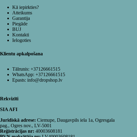
Kā iepirkties?
Atteikums
Garantija
Piegāde
BUJ
Kontakti
Ielogoties
Klientu apkalpošana
Tālrunis:
+37126661515
WhatsApp:
+37126661515
Epasts:
info@dropshop.lv
Rekvizīti
SIA AFI
Juridiskā adrese:
Ciemupe, Daugavpils iela 1a, Ogresgala
pag., Ogres nov., LV-5001
Reģistrācijas nr:
40003608181
PVN maksātāja nr:
LV40003608181