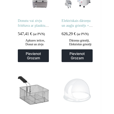
Donutu vai zivju
Elektriskais dārzeņu
fritētava ar plauktu,
un augļu griezējs + 5
divi grozi 24L
diski
547,41
€
626,29
€
(ar PVN)
(ar PVN)
Apkures ierīces
,
Dārzeņu griezēji
,
Donut un zivju
Elektriskie griezēji
fritieri
,
Frites un
un griezēji
,
cepšanas iekārtas
,
Gastronomija
,
Pievienot
Pievienot
Gastronomija
,
Manuāla un
Grozam
Grozam
Virtuve
mehāniska
apstrāde
,
Virtuve