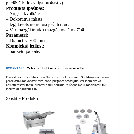
piedāvā bufetes tipa brokastis).
Produkta īpašības:
– Augsta kvalitāte
– Dekoratīvs raksts
– Izgatavots no nerūsējošā tērauda
– Var mazgāt trauku mazgājamajā mašīnā.
Parametri:
– Diametrs: 300 mm.
Komplektā ietilpst:
– banketu paplāte.
UZMANĪBU!
Teksts tulkots ar mašīntulku.
Preces krāsa un īpašības var atšķirties no attēlā redzamā. Noliktavas un e-veikala
preču atlikums var atšķirties, tādēļ piegādes nosacījumi var mainīties vai
pasūtījums var tikt pilnībā vai daļēji neizpildīts. Šādos gadījumos pircējs tiks
informēts nekavējoties.
Saistītie Produkti