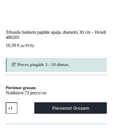
Tērauda banketu paplāte apaļa, diametrs 30 cm – Hendi
480205
10,39
€
(ar PVN)
📦 Preces piegāde 3 - 10 dienas.
Pievienot grozam
Noliktavā 72 prece/-es
Tērauda
Pievienot Grozam
banketu
paplāte
apaļa,
diametrs