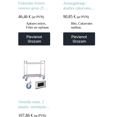
Elektrisko fritieru
Aizsargpārsegs /
rezerves grozs 25 x
abažūrs cukurvates
23 x 12 cm
mašīnai 52cm
46,46
€
90,85
€
(ar PVN)
(ar PVN)
Apkures ierīces
,
Bārs
,
Cukurvates
Frites un cepšanas
mašīnas
,
iekārtas
,
Gastronomija
Gastronomija
,
Pievienot
Pievienot
Piederumi
Grozam
Grozam
ceptuvēm
,
Virtuve
Viesmīļa ratiņi, 2
plaukti, nerūsējošais
tērauds
107,86
€
(ar PVN)