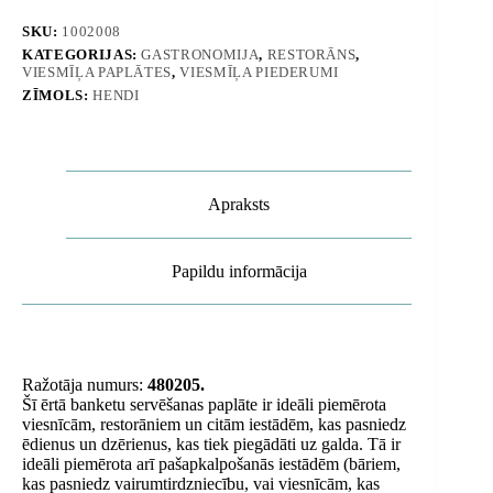
30
cm
SKU:
1002008
-
KATEGORIJAS:
GASTRONOMIJA
,
RESTORĀNS
,
Hendi
VIESMĪĻA PAPLĀTES
,
VIESMĪĻA PIEDERUMI
480205
daudzums
ZĪMOLS:
HENDI
Apraksts
Papildu informācija
Ražotāja numurs:
480205.
Šī ērtā banketu servēšanas paplāte ir ideāli piemērota
viesnīcām, restorāniem un citām iestādēm, kas pasniedz
ēdienus un dzērienus, kas tiek piegādāti uz galda. Tā ir
ideāli piemērota arī pašapkalpošanās iestādēm (bāriem,
kas pasniedz vairumtirdzniecību, vai viesnīcām, kas