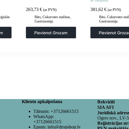
ar ratiņiem
263,73
€
381,62
€
(ar PVN)
(ar PVN)
oģiskās
Bārs
,
Cukurvates mašīnas
,
Bārs
,
Cukurvates maš
Gastronomija
Gastronomija
uve
am
Pievienot Grozam
Pievienot Groz
Klientu apkalpošana
Rekvizīti
SIA AFI
Tālrunis:
+37126661515
Juridiskā adres
WhatsApp:
Ogres nov., LV-
+37126661515
Reģistrācijas nr
Epasts:
info@dropshop.lv
PVN maksātāja