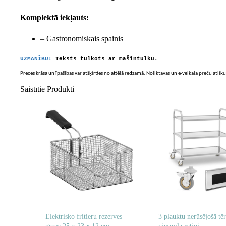
Komplektā iekļauts:
– Gastronomiskais spainis
UZMANĪBU!
Teksts tulkots ar mašīntulku.
Preces krāsa un īpašības var atšķirties no attēlā redzamā. Noliktavas un e-veikala preču atliku
Saistītie Produkti
Elektrisko fritieru rezerves
3 plauktu nerūsējošā tē