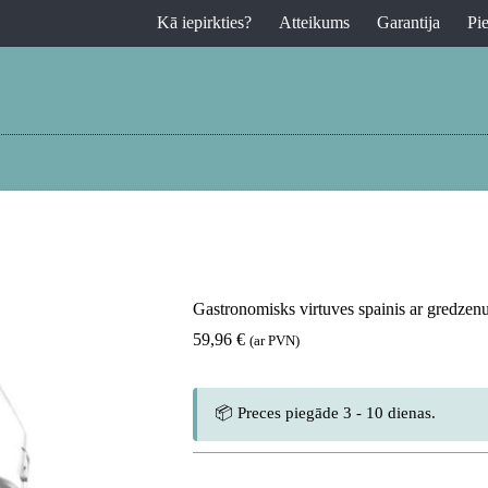
Kā iepirkties?
Atteikums
Garantija
Pi
Gastronomisks virtuves spainis ar gredze
59,96
€
(ar PVN)
📦 Preces piegāde 3 - 10 dienas.