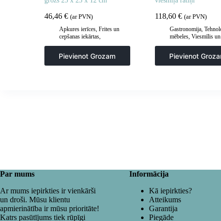
grozs 25 x 23 x 12 cm
viesmīļa ratiņi
46,46
€
118,60
€
(ar PVN)
(ar PVN)
Apkures ierīces
,
Frites un
Gastronomija
,
Tehnol
cepšanas iekārtas
,
mēbeles
,
Viesmīlis un
Gastronomija
,
Piederumi
transporta ratiņi
,
Virt
ceptuvēm
,
Virtuve
Pievienot Grozam
Pievienot Groz
Par mums
Informācija
Ar mums iepirkties ir vienkārši
Kā iepirkties?
un droši. Mūsu klientu
Atteikums
apmierinātība ir mūsu prioritāte!
Garantija
Katrs pasūtījums tiek rūpīgi
Piegāde