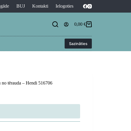
egāde
BUJ
Kontakti
Ielogoties
0,00
€
Shopping
cart
Sazināties
nu no tērauda – Hendi 516706