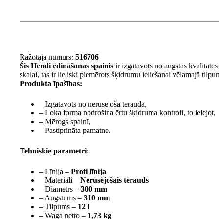
Ražotāja numurs:
516706
Šis Hendi ēdināšanas spainis
ir izgatavots no augstas kvalitātes
skalai, tas ir lieliski piemērots šķidrumu ieliešanai vēlamajā tilpu
Produkta īpašības:
– Izgatavots no nerūsējošā tērauda,
– Loka forma nodrošina ērtu šķidruma kontroli, to ielejot,
– Mērogs spainī,
– Pastiprināta pamatne.
Tehniskie parametri:
– Līnija –
Profi līnija
– Materiāli –
Nerūsējošais tērauds
– Diametrs –
300 mm
– Augstums –
310 mm
– Tilpums –
12 l
– Waga netto –
1,73 kg