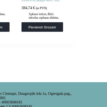
fritieris uz skapja 400V 10L
384,74
€
(ar PVN)
īnas
,
Apkures ierīces
,
Brīvi
stāvošas cepšanas iekārtas
,
Frites un cepšanas iekārtas
,
Gastronomija
,
Virtuve
am
Pievienot Grozam
e:
Ciemupe, Daugavpils iela 1a, Ogresgala pag.,
5001
:
40003608181
 nr:
LV40003608181