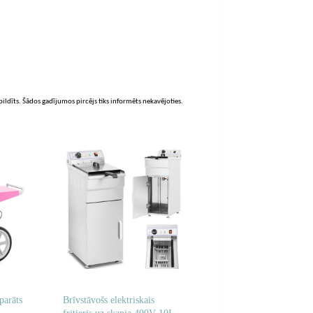
zpildīts. Šādos gadījumos pircējs tiks informēts nekavējoties.
parāts
Brīvstāvošs elektriskais