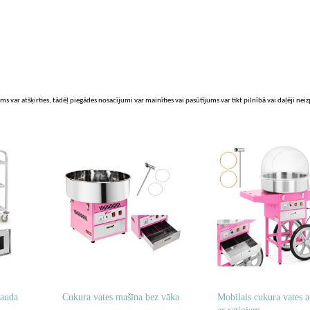
ms var atšķirties, tādēļ piegādes nosacījumi var mainīties vai pasūtījums var tikt pilnībā vai daļēji nei
rauda
Cukura vates mašīna bez vāka
Mobilais cukura vates a