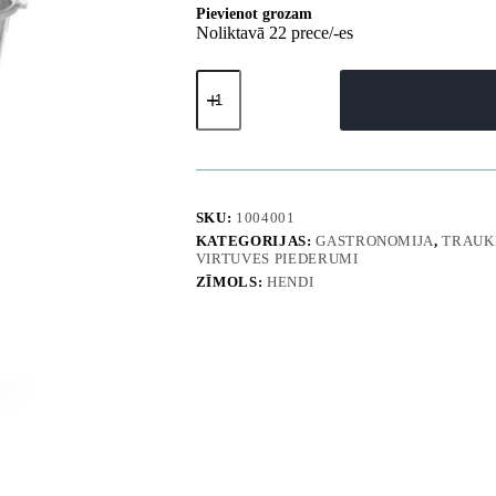
Pievienot grozam
Noliktavā 22 prece/-es
Gastronomisks
virtuves
spainis
ar
gredzenu
no
tērauda
-
SKU:
1004001
Hendi
KATEGORIJAS:
GASTRONOMIJA
,
TRAUKI
516706
VIRTUVES PIEDERUMI
daudzums
ZĪMOLS:
HENDI